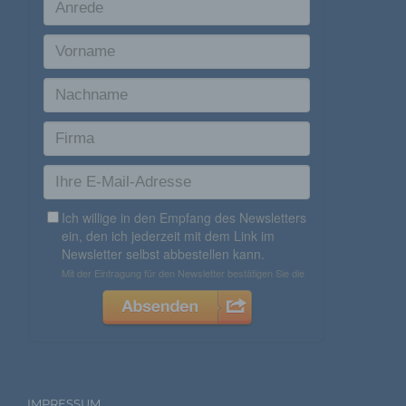
Verantwortlichen und für eigene Zwecke erhoben und
gespeichert. Der für die Verarbeitung Verantwortliche kann die
Weitergabe an einen oder mehrere Auftragsverarbeiter,
beispielsweise einen Paketdienstleister, veranlassen, der die
personenbezogenen Daten ebenfalls ausschließlich für eine
interne Verwendung, die dem für die Verarbeitung
Verantwortlichen zuzurechnen ist, nutzt.
Durch eine Registrierung auf der Internetseite des
für die Verarbeitung Verantwortlichen wird ferner
die vom Internet-Service-Provider (ISP) der
betroffenen Person vergebene IP-Adresse, das
Datum sowie die Uhrzeit der Registrierung
gespeichert. Die Speicherung dieser Daten erfolgt
vor dem Hintergrund, dass nur so der Missbrauch
unserer Dienste verhindert werden kann, und
diese Daten im Bedarfsfall ermöglichen,
begangene Straftaten aufzuklären. Insofern ist die
Speicherung dieser Daten zur Absicherung des für
die Verarbeitung Verantwortlichen erforderlich.
Eine Weitergabe dieser Daten an Dritte erfolgt
grundsätzlich nicht, sofern keine gesetzliche
Pflicht zur Weitergabe besteht oder die Weitergabe
der Strafverfolgung dient.
IMPRESSUM