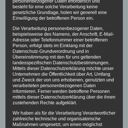
personenbezogener Daten erforderlich und
Über den Autor:
Andrea Rindle
besteht für eine solche Verarbeitung keine
gesetzliche Grundlage, holen wir generell eine
Einwilligung der betroffenen Person ein.
Die Verarbeitung personenbezogener Daten,
Ähnliche Beiträge
beispielsweise des Namens, der Anschrift, E-Mail-
Adresse oder Telefonnummer einer betroffenen
n
Vom
Person, erfolgt stets im Einklang mit der
e
Gentlemen’s
Datenschutz-Grundverordnung und in
m
Club zum
Übereinstimmung mit den für uns geltenden
Wenn eine
landesspezifischen Datenschutzbestimmungen.
Eventhighlight –
ganze Stadt im
Mittels dieser Datenschutzerklärung möchte unser
wie GALACTICA
Halloween-
Unternehmen die Öffentlichkeit über Art, Umfang
den
und Zweck der von uns erhobenen, genutzten und
Fieber ist…
n
Chesterfield-
verarbeiteten personenbezogenen Daten
Look neu
informieren. Ferner werden betroffene Personen
mittels dieser Datenschutzerklärung über die ihnen
en
erfindet
Hinterlasse einen Kommentar
zustehenden Rechte aufgeklärt.
Kommentar
Wir haben als für die Verarbeitung Verantwortlicher
zahlreiche technische und organisatorische
Maßnahmen umgesetzt, um einen möglichst