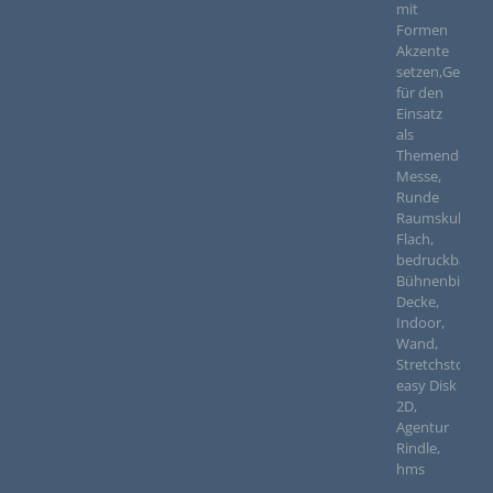
Gesamtheit der Mitarbeiter des für die Verarbeitung
Verantwortlichen stehen der betroffenen Person in
diesem Zusammenhang als Ansprechpartner zur
Verfügung.
Kontaktmöglichkeit über die Internetseite
Die Internetseite enthält aufgrund von gesetzlichen
Vorschriften Angaben, die eine schnelle elektronische
Kontaktaufnahme zu unserem Unternehmen sowie eine
unmittelbare Kommunikation mit uns ermöglichen, was
ebenfalls eine allgemeine Adresse der sogenannten
elektronischen Post (E-Mail-Adresse) umfasst. Sofern eine
betroffene Person per E-Mail oder über ein Kontaktformular
den Kontakt mit dem für die Verarbeitung Verantwortlichen
aufnimmt, werden die von der betroffenen Person
übermittelten personenbezogenen Daten automatisch
gespeichert. Solche auf freiwilliger Basis von einer
betroffenen Person an den für die Verarbeitung
Verantwortlichen übermittelten personenbezogenen Daten
werden für Zwecke der Bearbeitung oder der
Kontaktaufnahme zur betroffenen Person gespeichert. Es
erfolgt keine Weitergabe dieser personenbezogenen Daten an
Dritte.
Kommentarfunktion im Blog auf der Internetseite