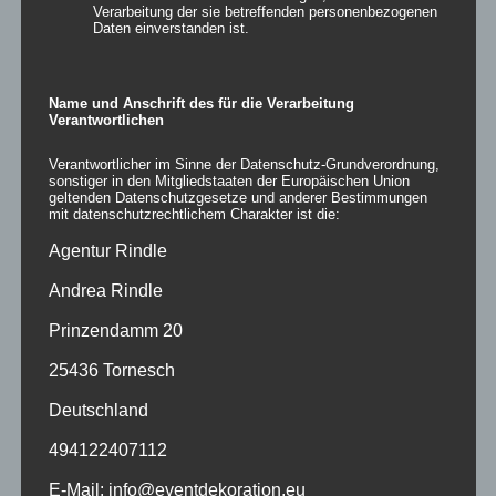
Verarbeitung der sie betreffenden personenbezogenen
Daten einverstanden ist.
Schulen
(5)
Städte/Stadtmarketing
(164)
Theater/Museum
(162)
Name und Anschrift des für die Verarbeitung
Veranstaltungstechnik
(166)
Verantwortlichen
Verantwortlicher im Sinne der Datenschutz-Grundverordnung,
Produkt Branding
sonstiger in den Mitgliedstaaten der Europäischen Union
geltenden Datenschutzgesetze und anderer Bestimmungen
mit datenschutzrechtlichem Charakter ist die:
Produkt Einsatzbereich
Agentur Rindle
Produkt Material
Andrea Rindle
ab 10m
(43)
Prinzendamm 20
bis 2,4m
(65)
25436 Tornesch
bis 3m
(101)
Deutschland
bis 5m
(146)
bis 7m
(144)
494122407112
bis 9,99m
(144)
E-Mail: info@eventdekoration.eu