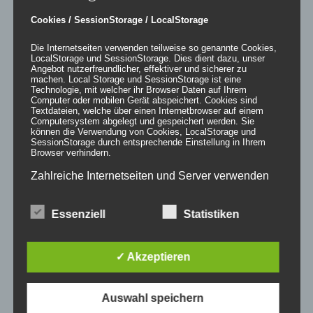
unter 1m
(45)
Cookies / SessionStorage / LocalStorage
ab 26kg
(30)
Die Internetseiten verwenden teilweise so genannte Cookies,
bis 10kg
(63)
LocalStorage und SessionStorage. Dies dient dazu, unser
Angebot nutzerfreundlicher, effektiver und sicherer zu
bis 1kg
(18)
machen. Local Storage und SessionStorage ist eine
Technologie, mit welcher ihr Browser Daten auf Ihrem
bis 25kg
(139)
Computer oder mobilen Gerät abspeichert. Cookies sind
bis 5kg
(75)
Textdateien, welche über einen Internetbrowser auf einem
Computersystem abgelegt und gespeichert werden. Sie
können die Verwendung von Cookies, LocalStorage und
Produkt Mieten & Kaufen
SessionStorage durch entsprechende Einstellung in Ihrem
Browser verhindern.
Produkt Standort
Zahlreiche Internetseiten und Server verwenden
Cookies. Viele Cookies enthalten eine sogenannte
Cookie-ID. Eine Cookie-ID ist eine eindeutige
Produkt Veranstaltungsschwerpunkt
Essenziell
Statistiken
Kennung des Cookies. Sie besteht aus einer
Zeichenfolge, durch welche Internetseiten und
Server dem konkreten Internetbrowser zugeordnet
✓ Akzeptieren
werden können, in dem das Cookie gespeichert
Kontakt
wurde. Dies ermöglicht es den besuchten
Internetseiten und Servern, den individuellen
Vertriebsagentur Rindle
Auswahl speichern
Browser der betroffenen Person von anderen
Prinzendamm 20