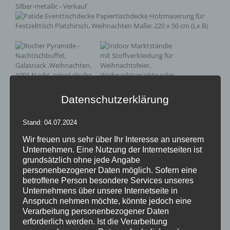
Datenschutzerklärung
Stand: 04.07.2024
Wir freuen uns sehr über Ihr Interesse an unserem
Unternehmen. Eine Nutzung der Internetseiten ist
grundsätzlich ohne jede Angabe
personenbezogener Daten möglich. Sofern eine
Von
Andrea Rindle
|
10. November 2016
|
Dekoration
,
Hussen &
betroffene Person besondere Services unseres
Überzüge
,
Leuchtobjekte
,
Möbel & Equipment
,
Papphocker
,
Unternehmens über unsere Internetseite in
Sonstiges
,
Stretch&Stoff
|
0 Kommentare
Anspruch nehmen möchte, könnte jedoch eine
Verarbeitung personenbezogener Daten
erforderlich werden. Ist die Verarbeitung