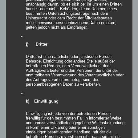
unabhängig davon, ob es sich bei ihr um einen Dritten
Produkt Aufbauzeit
handelt oder nicht. Behörden, die im Rahmen eines
bestimmten Untersuchungsauftrags nach dem
Unionsrecht oder dem Recht der Mitgliedstaaten
möglicherweise personenbezogene Daten erhalten,
Produkt Beleuchtung
gelten jedoch nicht als Empfänger.
Catering
(29)
j) Dritter
Dekoration
(181)
Equipmentverleiher/Zeltverleiher
(173)
Dritter ist eine natürliche oder juristische Person,
Behörde, Einrichtung oder andere Stelle außer der
Event
(181)
betroffenen Person, dem Verantwortlichen, dem
Auftragsverarbeiter und den Personen, die unter der
Gala
(1)
unmittelbaren Verantwortung des Verantwortlichen oder
Hochzeit
(37)
des Auftragsverarbeiters befugt sind, die
personenbezogenen Daten zu verarbeiten.
Kirche/Soziale Einrichtungen
(135)
Kongress/Tagung
(171)
k) Einwilligung
Ladenbau
(112)
Location/Hotel
(171)
Einwilligung ist jede von der betroffenen Person
freiwillig für den bestimmten Fall in informierter Weise
Marketing/Werbeagentur/PR/Medien
(174)
und unmissverständlich abgegebene Willensbekundung
in Form einer Erklärung oder einer sonstigen
Messe
(147)
eindeutigen bestätigenden Handlung, mit der die
betroffene Person zu verstehen gibt, dass sie mit der
Promotion/Werbemittel
(143)