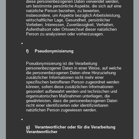
diese personenbezogenen Daten verwendet werden,
Produktsuche
um bestimmte persönliche Aspekte, die sich auf eine
natürliche Person beziehen, zu bewerten,
insbesondere, um Aspekte bezüglich Arbeitsleistung,
wirtschaftlicher Lage, Gesundheit, persönlicher
Vorlieben, Interessen, Zuverlässigkeit, Verhalten,
Aufenthaltsort oder Ortswechsel dieser natürlichen
Person zu analysieren oder vorherzusagen.
Schlagwörter
f) Pseudonymisierung
2013
2016
2024
Angebot
Aufblasbar
bunt
Bühnenbild
Bühnendekoration
Covid19
Danke
Pseudonymisierung ist die Verarbeitung
personenbezogener Daten in einer Weise, auf welche
Dekoration
Druck
Eingangdekoration
Eventdekoration
die personenbezogenen Daten ohne Hinzuziehung
zusätzlicher Informationen nicht mehr einer
farbig
Firmenjubiläum
Frühling
Herbst
Husse
spezifischen betroffenen Person zugeordnet werden
können, sofern diese zusätzlichen Informationen
Hussen
Hängend
Indoor
Inflatable
Kongress
gesondert aufbewahrt werden und technischen und
organisatorischen Maßnahmen unterliegen, die
LED
Leuchtskulpturen
Licht
Loungemöbel
Messe
gewährleisten, dass die personenbezogenen Daten
nicht einer identifizierten oder identifizierbaren
natürlichen Person zugewiesen werden.
Outdoor
Papphocker
Raumtrenner
Schwarz
schwer entflammbar
Sommer
Sonderanfertigung
g) Verantwortlicher oder für die Verarbeitung
Stehend
Stretchstoff
Tagung
Umweltfreundlich
Verantwortlicher
Verkauf
Vermietung
Wegleitsysstem
weiss
Winter