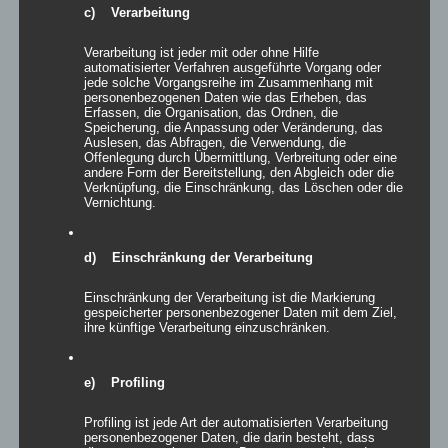
den ikonischen Gentlemen’s-Club-Charme …
Weiterlesen »
c) Verarbeitung
Verarbeitung ist jeder mit oder ohne Hilfe
automatisierter Verfahren ausgeführte Vorgang oder
jede solche Vorgangsreihe im Zusammenhang mit
personenbezogenen Daten wie das Erheben, das
Erfassen, die Organisation, das Ordnen, die
Speicherung, die Anpassung oder Veränderung, das
Auslesen, das Abfragen, die Verwendung, die
Offenlegung durch Übermittlung, Verbreitung oder eine
andere Form der Bereitstellung, den Abgleich oder die
Verknüpfung, die Einschränkung, das Löschen oder die
Vernichtung.
Wenn eine ganze Stadt im Halloween-Fieber ist…
Willkommen in Arnstadt! Zum 25. Mal verwandelt sich
d) Einschränkung der Verarbeitung
Arnstadt zur …
Weiterlesen »
Einschränkung der Verarbeitung ist die Markierung
gespeicherter personenbezogener Daten mit dem Ziel,
ihre künftige Verarbeitung einzuschränken.
e) Profiling
Profiling ist jede Art der automatisierten Verarbeitung
personenbezogener Daten, die darin besteht, dass