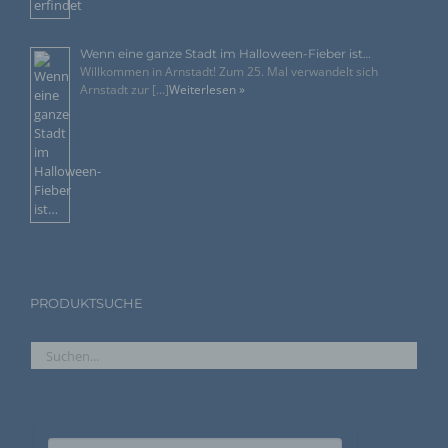
eines Cyberangriffes die zur Strafverfolgung
notwendigen Informationen bereitzustellen. Diese
anonym erhobenen Daten und Informationen
Wenn eine ganze Stadt im Halloween-Fieber ist…
Willkommen in Arnstadt! Zum 25. Mal verwandelt sich
werden durch uns daher einerseits statistisch und
Arnstadt zur [...]
Weiterlesen »
ferner mit dem Ziel ausgewertet, den Datenschutz
und die Datensicherheit in unserem Unternehmen
zu erhöhen, um letztlich ein optimales
Schutzniveau für die von uns verarbeiteten
personenbezogenen Daten sicherzustellen. Die
anonymen Daten der Server-Logfiles werden
getrennt von allen durch eine betroffene Person
angegebenen personenbezogenen Daten
gespeichert.
Registrierung auf unserer Internetseite
PRODUKTSUCHE
Die betroffene Person hat die Möglichkeit, sich auf der
Internetseite des für die Verarbeitung Verantwortlichen unter
Angabe von personenbezogenen Daten zu registrieren.
Welche personenbezogenen Daten dabei an den für die
Verarbeitung Verantwortlichen übermittelt werden, ergibt sich
aus der jeweiligen Eingabemaske, die für die Registrierung
verwendet wird. Die von der betroffenen Person eingegebenen
personenbezogenen Daten werden ausschließlich für die
interne Verwendung bei dem für die Verarbeitung