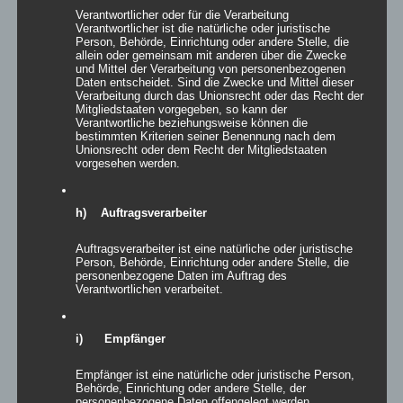
Verantwortlicher oder für die Verarbeitung
Verantwortlicher ist die natürliche oder juristische
Person, Behörde, Einrichtung oder andere Stelle, die
allein oder gemeinsam mit anderen über die Zwecke
exclude-from-catalog
(0)
und Mittel der Verarbeitung von personenbezogenen
Daten entscheidet. Sind die Zwecke und Mittel dieser
exclude-from-search
(0)
Verarbeitung durch das Unionsrecht oder das Recht der
Mitgliedstaaten vorgegeben, so kann der
featured
(35)
Verantwortliche beziehungsweise können die
bestimmten Kriterien seiner Benennung nach dem
outofstock
(0)
Unionsrecht oder dem Recht der Mitgliedstaaten
rated-1
(0)
vorgesehen werden.
rated-2
(1)
rated-3
(0)
h) Auftragsverarbeiter
rated-4
(1)
Auftragsverarbeiter ist eine natürliche oder juristische
rated-5
(25)
Person, Behörde, Einrichtung oder andere Stelle, die
personenbezogene Daten im Auftrag des
Verantwortlichen verarbeitet.
Produkt-Kategorien
Produkt-Kategorien
i) Empfänger
Empfänger ist eine natürliche oder juristische Person,
Produkt Schlagwörter
Behörde, Einrichtung oder andere Stelle, der
personenbezogene Daten offengelegt werden,