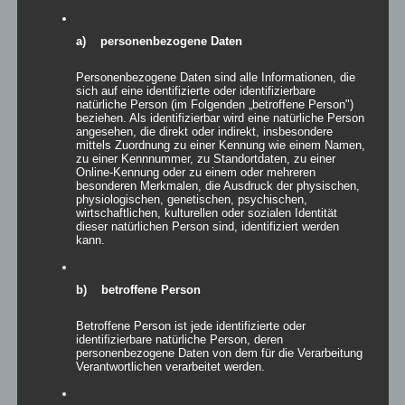
Wenn die Technik verschwindet und die Marken
strahlen – Traversenhussen
a) personenbezogene Daten
Traversenhussen: Die elegante Lösung für technische
Konstruktionen Wer hier einen …
Weiterlesen »
Personenbezogene Daten sind alle Informationen, die
sich auf eine identifizierte oder identifizierbare
natürliche Person (im Folgenden „betroffene Person")
beziehen. Als identifizierbar wird eine natürliche Person
angesehen, die direkt oder indirekt, insbesondere
mittels Zuordnung zu einer Kennung wie einem Namen,
zu einer Kennnummer, zu Standortdaten, zu einer
Online-Kennung oder zu einem oder mehreren
besonderen Merkmalen, die Ausdruck der physischen,
physiologischen, genetischen, psychischen,
wirtschaftlichen, kulturellen oder sozialen Identität
dieser natürlichen Person sind, identifiziert werden
kann.
b) betroffene Person
Betroffene Person ist jede identifizierte oder
identifizierbare natürliche Person, deren
personenbezogene Daten von dem für die Verarbeitung
Vom Gentlemen’s Club zum Eventhighlight – wie
Verantwortlichen verarbeitet werden.
GALACTICA den Chesterfield-Look neu erfindet
Die Stehtischhusse GALACTICA im Chesterfield Style bringt