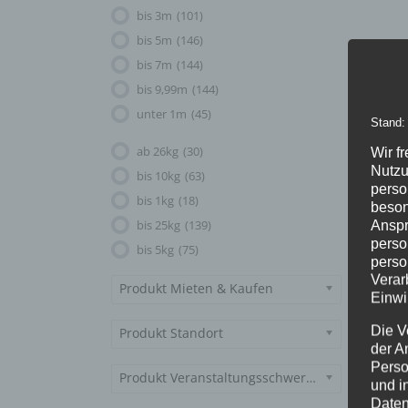
bis 3m
(101)
bis 5m
(146)
bis 7m
(144)
bis 9,99m
(144)
unter 1m
(45)
Stand:
ab 26kg
(30)
Wir f
Nutzu
bis 10kg
(63)
perso
bis 1kg
(18)
beson
bis 25kg
(139)
Anspr
perso
bis 5kg
(75)
perso
Verar
Produkt Mieten & Kaufen
Einwi
Die V
Produkt Standort
der A
Perso
Produkt Veranstaltungsschwerpunkt
und i
Daten