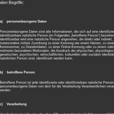
mehrmals einsetzba
nden Begriffe:
4-eckig: Maße: 34 x 
Farbe: frei wählbar
Sonderformen auf A
sechseckige Sitzhoc
a) personenbezogene Daten
Auf Wunsch mit sch
Personenbezogene Daten sind alle Informationen, die sich auf eine identifizie
identifizierbare natürliche Person (im Folgenden „betroffene Person") beziehen
identifizierbar wird eine natürliche Person angesehen, die direkt oder indirekt,
insbesondere mittels Zuordnung zu einer Kennung wie einem Namen, zu eine
Kennnummer, zu Standortdaten, zu einer Online-Kennung oder zu einem oder
mehreren besonderen Merkmalen, die Ausdruck der physischen, physiologisc
genetischen, psychischen, wirtschaftlichen, kulturellen oder sozialen Identität
natürlichen Person sind, identifiziert werden kann.
Das könnte dir auch gefallen …
b) betroffene Person
Betroffene Person ist jede identifizierte oder identifizierbare natürliche Person
personenbezogene Daten von dem für die Verarbeitung Verantwortlichen verar
werden.
c) Verarbeitung