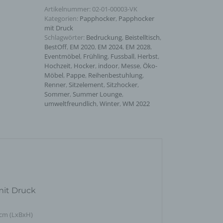
Artikelnummer:
02-01-00003-VK
Kategorien:
Papphocker
,
Papphocker
mit Druck
Schlagwörter:
Bedruckung
,
Beistelltisch
,
BestOff
,
EM 2020
,
EM 2024
,
EM 2028
,
Eventmöbel
,
Frühling
,
Fussball
,
Herbst
,
Hochzeit
,
Hocker
,
indoor
,
Messe
,
Öko-
Möbel
,
Pappe
,
Reihenbestuhlung
,
Renner
,
Sitzelement
,
Sitzhocker
,
Sommer
,
Summer Lounge
,
umweltfreundlich
,
Winter
,
WM 2022
it Druck
7 cm (LxBxH)