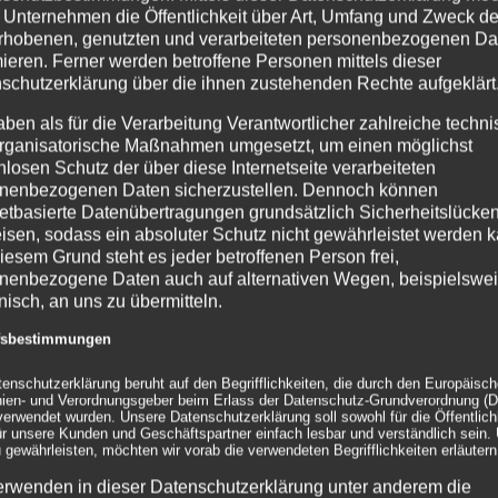
 Unternehmen die Öffentlichkeit über Art, Umfang und Zweck de
oder sensiblen Bereichen.
rhobenen, genutzten und verarbeiteten personenbezogenen Da
mieren. Ferner werden betroffene Personen mittels dieser
Vermietung/ Verkau
schutzerklärung über die ihnen zustehenden Rechte aufgeklärt
aben als für die Verarbeitung Verantwortlicher zahlreiche techn
Unsere Papphocker mit Druc
rganisatorische Maßnahmen umgesetzt, um einen möglichst
auch noch in weiteren Far
nlosen Schutz der über diese Internetseite verarbeiteten
schwarz (Pantone Bl
nenbezogenen Daten sicherzustellen. Dennoch können
gelb (RAL 1018)
netbasierte Datenübertragungen grundsätzlich Sicherheitslücke
natur
isen, sodass ein absoluter Schutz nicht gewährleistet werden k
weiß
iesem Grund steht es jeder betroffenen Person frei,
nenbezogene Daten auch auf alternativen Wegen, beispielswe
Dieser Sitzhocker z
onisch, an uns zu übermitteln.
ffsbestimmungen
einfaches und schnel
eine stabile Sitzfläc
tenschutzerklärung beruht auf den Begrifflichkeiten, die durch den Europäisc
eine Belastbarkeit b
inien- und Verordnungsgeber beim Erlass der Datenschutz-Grundverordnung (
große Flächen zum in
erwendet wurden. Unsere Datenschutzerklärung soll sowohl für die Öffentlichk
ür unsere Kunden und Geschäftspartner einfach lesbar und verständlich sein.
Ausstellungen, Schu
 gewährleisten, möchten wir vorab die verwendeten Begrifflichkeiten erläutern
Lässt sich flach wi
wenig Stauraum
erwenden in dieser Datenschutzerklärung unter anderem die