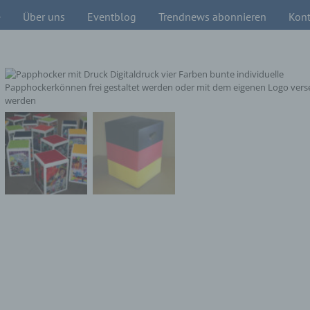
e
Über uns
Eventblog
Trendnews abonnieren
Kont