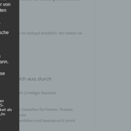
r von
ten
f
.
ische
k sind nur im Verkauf erhältlich. Wir bieten sie
ben an:
ack C)
n
ann.
ise
eichnet sich aus, durch
les aufbauen (3-teiliger Bausatz)
he
hen
is 200kg
DS-
dividuellen Gestalten für Firmen, Theater,
eit als
 Um
len oder Kinder
.
eder zusammenfalten und beansprucht somit