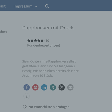
akt
Impressum
Papphocker mit Druck
(
10
Kundenbewertungen)
Bewertet
10
mit
5.00
von
5, basierend
auf
Kundenbewertungen
Sie möchten Ihre Papphocker selbst
gestalten? Dann sind Sie hier genau
richtig. Wir bedrucken bereits ab einer
Anzahl von 10 Stück.
zur Wunschliste hinzufügen