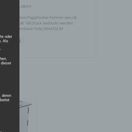
r
34 x 47 cm (LxBxH)
nfrage. Weitere Papphocker-Formen wie z.B.
ker können ab 100 Stück bedruckt werden.
wer entflammbarer Folie DIN4102 B1
rte oder
. Als
r
hen,
 dieser
, deren
beitet