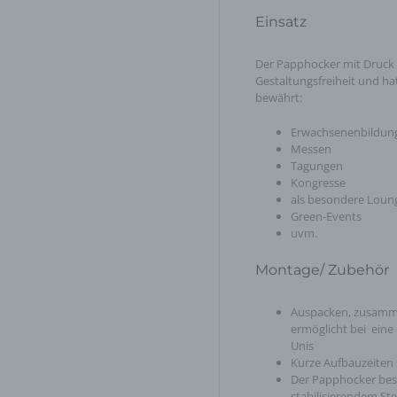
Einsatz
Der Papphocker mit Druck 
Gestaltungsfreiheit und hat
bewährt:
Erwachsenenbildun
Messen
Tagungen
Kongresse
als besondere Loun
Green-Events
uvm.
Montage/ Zubehör
Auspacken, zusammen
ermöglicht bei eine
Unis
Kurze Aufbauzeiten 
Der Papphocker bes
stabilisierendem St