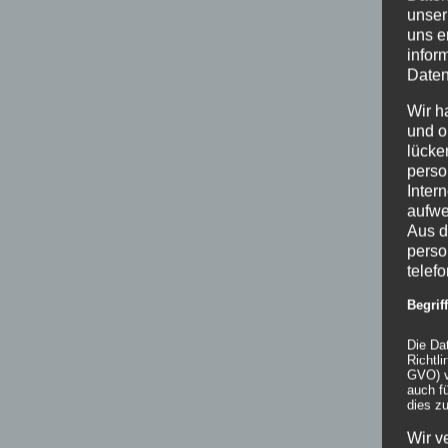
unser
uns e
infor
Daten
Wir h
und o
lücke
perso
Inter
aufwe
Aus d
perso
telef
Begri
Die Da
Richtl
GVO) v
auch f
dies zu
Wir v