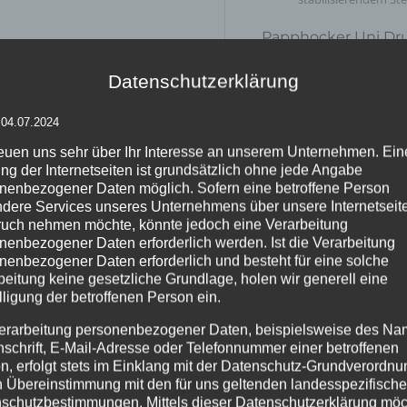
Papphocker Uni Dr
Datenschutzerklärung
Wir drucken Ihren Papphoc
Egal ob Papphocker mit:
 04.07.2024
kleinem unifarbenem 
individuellem, 2-far
reuen uns sehr über Ihr Interesse an unserem Unternehmen. Ein
vollflächigem Druck 
ng der Internetseiten ist grundsätzlich ohne jede Angabe
oder, oder, oder
nenbezogener Daten möglich. Sofern eine betroffene Person
dere Services unseres Unternehmens über unsere Internetseite
Sonderformen gibt es auf 
uch nehmen möchte, könnte jedoch eine Verarbeitung
sechseckige Sitzhocker kö
nenbezogener Daten erforderlich werden. Ist die Verarbeitung
nenbezogener Daten erforderlich und besteht für eine solche
Material
beitung keine gesetzliche Grundlage, holen wir generell eine
lligung der betroffenen Person ein.
Unsere Papphocker werden 
erarbeitung personenbezogener Daten, beispielsweise des Na
nachhaltig und umweltfreu
nschrift, E-Mail-Adresse oder Telefonnummer einer betroffenen
Auf Wunsch statten wir di
n, erfolgt stets im Einklang mit der Datenschutz-Grundverordnu
aus, die gemäß der europ
n Übereinstimmung mit den für uns geltenden landesspezifisch
B1
(schwer entflammbar) erf
schutzbestimmungen. Mittels dieser Datenschutzerklärung mö
sondern sorgt auch für erh