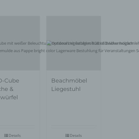
eise,
werden
n und
n, dass
der
D-Cube
Beachmöbel
egeben,
che &
Liegestuhl
n
zwürfel
chtung
chen
Details
Details