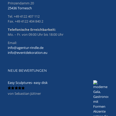
Prinzendamm 20
25436 Tornesch
Tel. +49 4122 407 112
Fax. +49 4122 404 840 2
Telefonische Erreichbarkeit:
Mo. – Fr. von 09:00 Uhr bis 18:00 Uhr
Email:
info@agentur-rindle.de
info@eventdekoration.eu
NEUE BEWERTUNGEN
Easy Sculptures- easy disk
von Sebastian Jüttner
Bewertet
mit
5
von 5