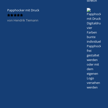
Papphocker mit Druck
von Hendrik Tiemann
Bewertet
mit
5
von 5