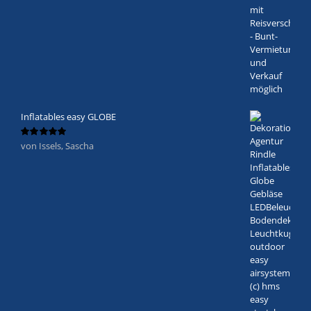
Inflatables easy GLOBE
von Issels, Sascha
Bewertet
mit
5
von 5