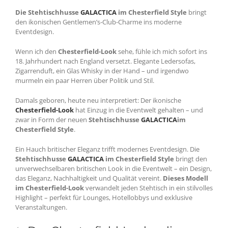
Die Stehtischhusse
GALACTICA
im Chesterfield Style
bringt
den ikonischen Gentlemen’s-Club-Charme ins moderne
Eventdesign.
Wenn ich den
Chesterfield-Look
sehe, fühle ich mich sofort ins
18. Jahrhundert nach England versetzt. Elegante Ledersofas,
Zigarrenduft, ein Glas Whisky in der Hand – und irgendwo
murmeln ein paar Herren über Politik und Stil.
Damals geboren, heute neu interpretiert: Der ikonische
Chesterfield-Look
hat Einzug in die Eventwelt gehalten – und
zwar in Form der neuen
Stehtischhusse
GALACTICA
im
Chesterfield Style
.
Ein Hauch britischer Eleganz trifft modernes Eventdesign. Die
Stehtischhusse
GALACTICA
im Chesterfield Style
bringt den
unverwechselbaren britischen Look in die Eventwelt – ein Design,
das Eleganz, Nachhaltigkeit und Qualität vereint.
Dieses Modell
im Chesterfield-Look
verwandelt jeden Stehtisch in ein stilvolles
Highlight – perfekt für Lounges, Hotellobbys und exklusive
Veranstaltungen.