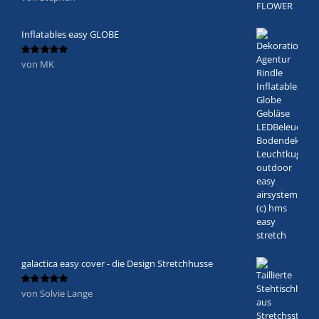
mit
5
von 5
Inflatables easy GLOBE
von MK
Bewertet
mit
5
von 5
galactica easy cover - die Design Stretchhusse
von Solvie Lange
Bewertet
mit
5
von 5