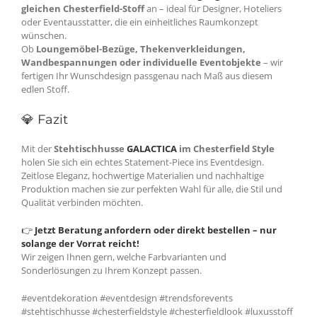
gleichen Chesterfield-Stoff
an – ideal für Designer, Hoteliers
oder Eventausstatter, die ein einheitliches Raumkonzept
wünschen.
Ob
Loungemöbel-Bezüge, Thekenverkleidungen,
Wandbespannungen oder individuelle Eventobjekte
– wir
fertigen Ihr Wunschdesign passgenau nach Maß aus diesem
edlen Stoff.
💎 Fazit
Mit der
Stehtischhusse
GALACTICA
im Chesterfield Style
holen Sie sich ein echtes Statement-Piece ins Eventdesign.
Zeitlose Eleganz, hochwertige Materialien und nachhaltige
Produktion machen sie zur perfekten Wahl für alle, die Stil und
Qualität verbinden möchten.
👉
Jetzt Beratung anfordern oder direkt bestellen – nur
solange der Vorrat reicht!
Wir zeigen Ihnen gern, welche Farbvarianten und
Sonderlösungen zu Ihrem Konzept passen.
#eventdekoration #eventdesign #trendsforevents
#stehtischhusse #chesterfieldstyle #chesterfieldlook #luxusstoff