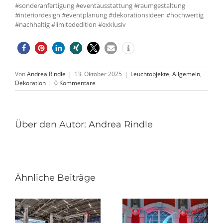
#sonderanfertigung #eventausstattung #raumgestaltung
#interiordesign #eventplanung #dekorationsideen #hochwertig
#nachhaltig #limitededition #exklusiv
Von
Andrea Rindle
|
13. Oktober 2025
|
Leuchtobjekte
,
Allgemein
,
Dekoration
|
0 Kommentare
Über den Autor:
Andrea Rindle
Ähnliche Beiträge
n
e
m
Gemeinsam