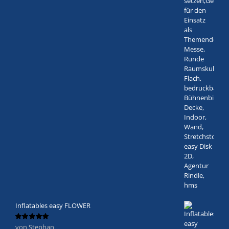
Inflatables easy FLOWER
von Stephan
Bewertet