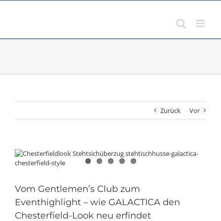
Zum
Inhalt
springen
Zurück
Vor
Zeige
grösseres
Bild
Vom Gentlemen’s Club zum
Eventhighlight – wie GALACTICA den
Chesterfield-Look neu erfindet