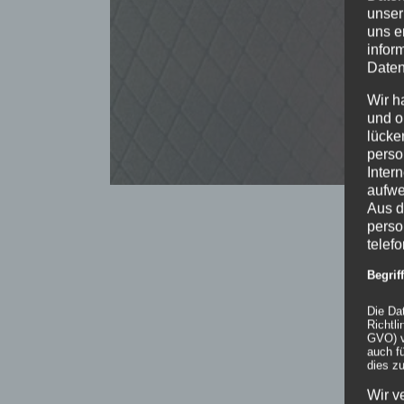
unser
uns e
infor
Daten
Wir h
und o
lücke
perso
Inter
aufwe
Aus d
perso
telef
Begri
Die Da
Richtl
GVO) v
auch f
dies zu
Wir v