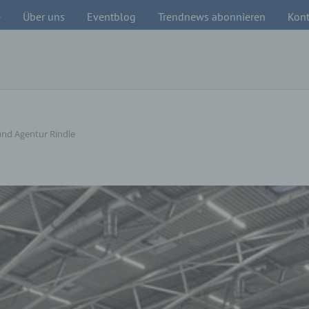
e
Über uns
Eventblog
Trendnews abonnieren
Kont
und Agentur Rindle