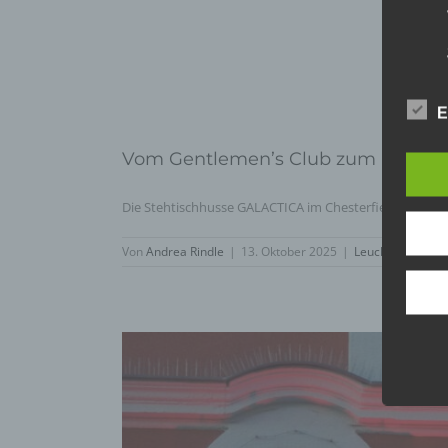
E
Vom Gentlemen’s Club zum Eventhig
Die Stehtischhusse GALACTICA im Chesterfield Style br
Von
Andrea Rindle
|
13. Oktober 2025
|
Leuchtobjekte
,
A