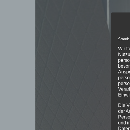
Stand:
Wir f
Nutzu
perso
beson
Anspr
perso
perso
Verar
Einwi
Die V
der A
Perso
und i
Daten