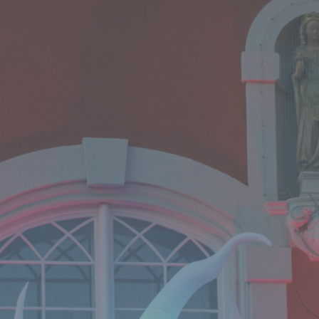
Pseudonymisierung ist die Verarbeitung personenbezogener Daten in einer W
auf welche die personenbezogenen Daten ohne Hinzuziehung zusätzlicher
Informationen nicht mehr einer spezifischen betroffenen Person zugeordnet 
können, sofern diese zusätzlichen Informationen gesondert aufbewahrt werde
technischen und organisatorischen Maßnahmen unterliegen, die gewährleiste
die personenbezogenen Daten nicht einer identifizierten oder identifizierbaren
natürlichen Person zugewiesen werden.
g) Verantwortlicher oder für die Verarbeitung Verantwortlicher
Verantwortlicher oder für die Verarbeitung Verantwortlicher ist die natürliche o
juristische Person, Behörde, Einrichtung oder andere Stelle, die allein oder
gemeinsam mit anderen über die Zwecke und Mittel der Verarbeitung von
personenbezogenen Daten entscheidet. Sind die Zwecke und Mittel dieser
Verarbeitung durch das Unionsrecht oder das Recht der Mitgliedstaaten vorg
so kann der Verantwortliche beziehungsweise können die bestimmten Kriterie
seiner Benennung nach dem Unionsrecht oder dem Recht der Mitgliedstaaten
vorgesehen werden.
h) Auftragsverarbeiter
Auftragsverarbeiter ist eine natürliche oder juristische Person, Behörde, Einri
oder andere Stelle, die personenbezogene Daten im Auftrag des Verantwortli