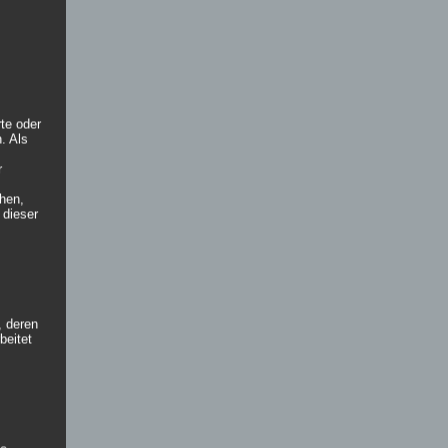
rte oder
. Als
r
hen,
 dieser
, deren
beitet