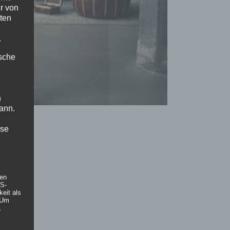
r von
ten
.
ische
n
ann.
ise
hen
DS-
eit als
 Um
.