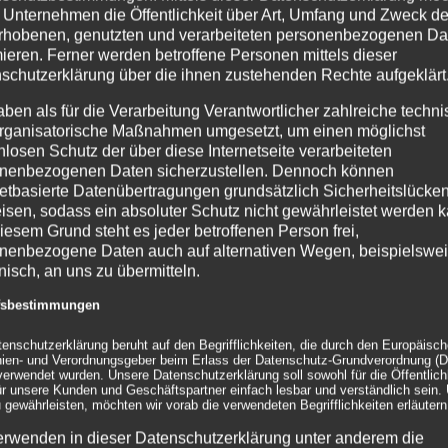
 Unternehmen die Öffentlichkeit über Art, Umfang und Zweck de
rhobenen, genutzten und verarbeiteten personenbezogenen Da
mieren. Ferner werden betroffene Personen mittels dieser
schutzerklärung über die ihnen zustehenden Rechte aufgeklärt
aben als für die Verarbeitung Verantwortlicher zahlreiche techn
rganisatorische Maßnahmen umgesetzt, um einen möglichst
nlosen Schutz der über diese Internetseite verarbeiteten
nenbezogenen Daten sicherzustellen. Dennoch können
netbasierte Datenübertragungen grundsätzlich Sicherheitslücke
isen, sodass ein absoluter Schutz nicht gewährleistet werden k
iesem Grund steht es jeder betroffenen Person frei,
nenbezogene Daten auch auf alternativen Wegen, beispielswe
onisch, an uns zu übermitteln.
ffsbestimmungen
tenschutzerklärung beruht auf den Begrifflichkeiten, die durch den Europäisc
inien- und Verordnungsgeber beim Erlass der Datenschutz-Grundverordnung (
erwendet wurden. Unsere Datenschutzerklärung soll sowohl für die Öffentlichk
ür unsere Kunden und Geschäftspartner einfach lesbar und verständlich sein.
 gewährleisten, möchten wir vorab die verwendeten Begrifflichkeiten erläutern
erwenden in dieser Datenschutzerklärung unter anderem die