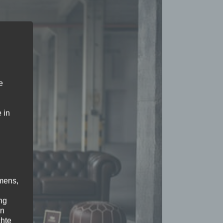
e
 in
mens,
ng
en
chte