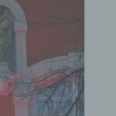
eise,
werden
n und
n, dass
der
egeben,
n
chtung
chen