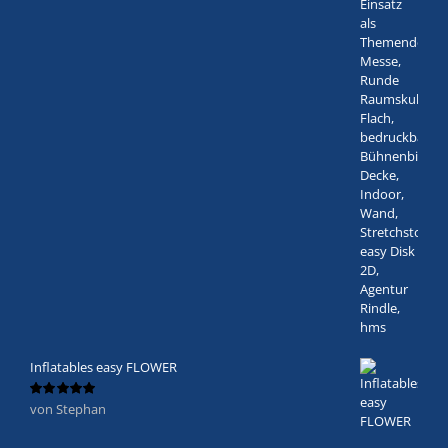
Inflatables easy FLOWER
von Stephan
Bewertet
mit
5
von 5