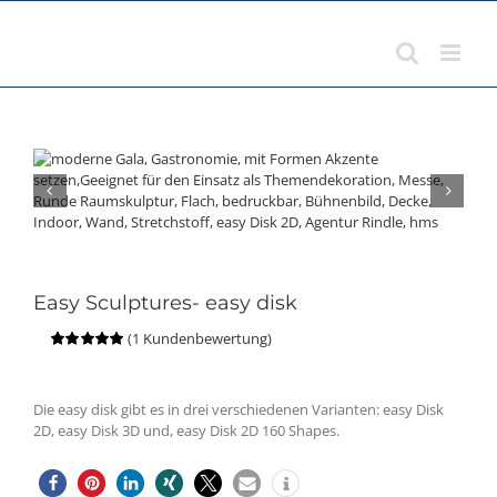
Zum
Inhalt
springen
Easy Sculptures- easy disk
(
1
Kundenbewertung)
Bewertet
1
mit
5.00
von
5, basierend
auf
Die easy disk gibt es in drei verschiedenen Varianten: easy Disk
Kundenbewertung
2D, easy Disk 3D und, easy Disk 2D 160 Shapes.