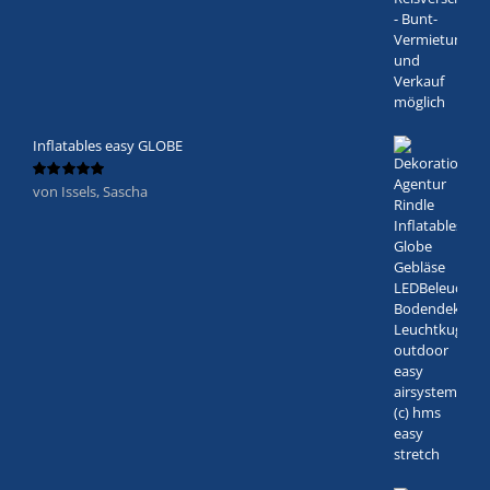
Inflatables easy GLOBE
von Issels, Sascha
Bewertet
mit
5
von 5