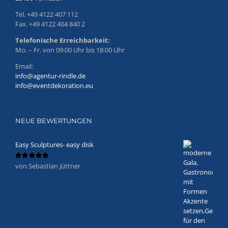
Tel. +49 4122 407 112
Fax. +49 4122 404 840 2
Telefonische Erreichbarkeit:
Mo. – Fr. von 09:00 Uhr bis 18:00 Uhr
Email:
info@agentur-rindle.de
info@eventdekoration.eu
NEUE BEWERTUNGEN
Easy Sculptures- easy disk
von Sebastian Jüttner
Bewertet
mit
5
von 5