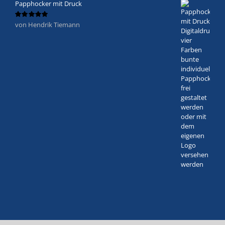
Papphocker mit Druck
von Hendrik Tiemann
Bewertet
mit
5
von 5