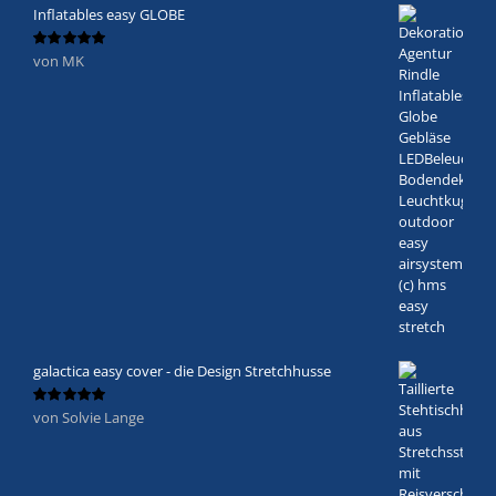
Inflatables easy GLOBE
von MK
Bewertet
mit
5
von 5
galactica easy cover - die Design Stretchhusse
von Solvie Lange
Bewertet
mit
5
von 5