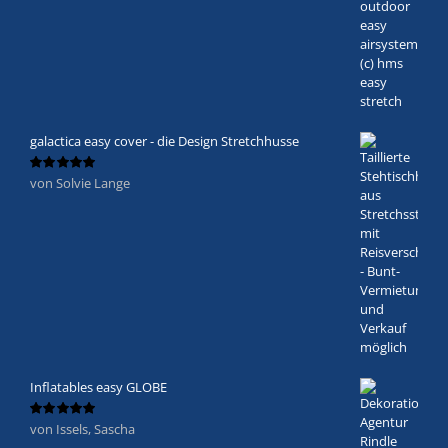
galactica easy cover - die Design Stretchhusse
von Solvie Lange
Bewertet
mit
5
von 5
Inflatables easy GLOBE
von Issels, Sascha
Bewertet
mit
5
von 5