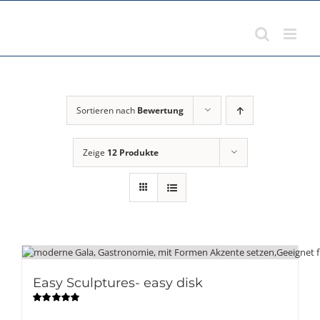
Zum
Inhalt
springen
Sortieren nach
Bewertung
Zeige
12 Produkte
Easy Sculptures- easy disk
Bewertet