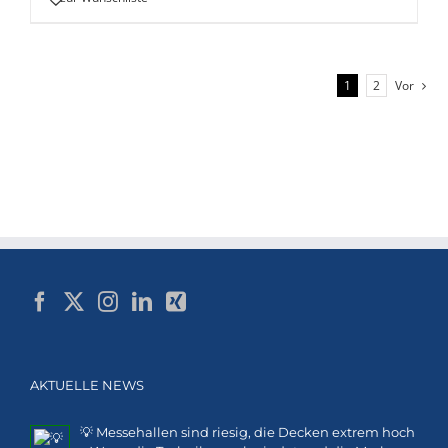
1
2
Vor
AKTUELLE NEWS
💡 Messehallen sind riesig, die Decken extrem hoch