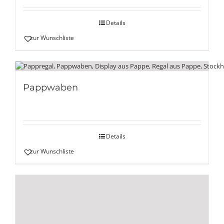
mit
5.00
von
5
Details
zur Wunschliste
Pappwaben
Details
zur Wunschliste