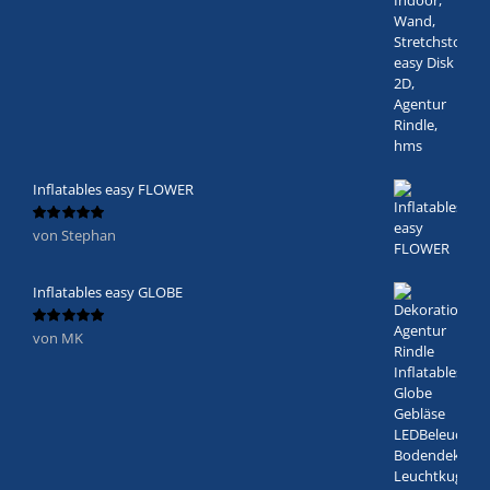
Inflatables easy FLOWER
von Stephan
Bewertet
mit
5
von 5
Inflatables easy GLOBE
von MK
Bewertet
mit
5
von 5