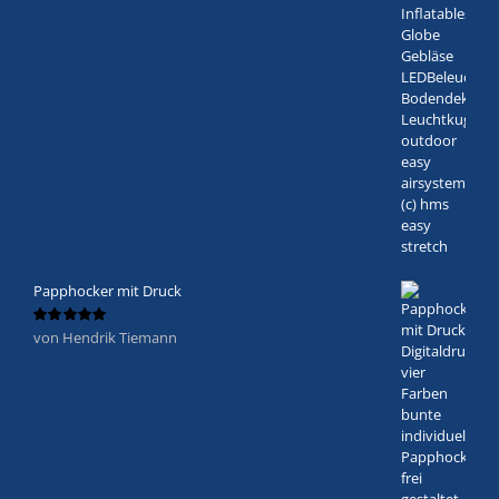
Papphocker mit Druck
von Hendrik Tiemann
Bewertet
mit
5
von 5