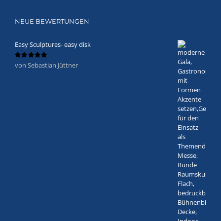
NEUE BEWERTUNGEN
Easy Sculptures- easy disk
von Sebastian Jüttner
Bewertet
mit
5
von 5