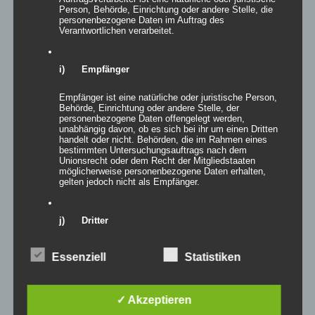
Person, Behörde, Einrichtung oder andere Stelle, die
personenbezogene Daten im Auftrag des
Verantwortlichen verarbeitet.
i) Empfänger
Empfänger ist eine natürliche oder juristische Person,
Behörde, Einrichtung oder andere Stelle, der
personenbezogene Daten offengelegt werden,
unabhängig davon, ob es sich bei ihr um einen Dritten
Easy Sculptures- easy ZÜRICH
handelt oder nicht. Behörden, die im Rahmen eines
bestimmten Untersuchungsauftrags nach dem
Unionsrecht oder dem Recht der Mitgliedstaaten
möglicherweise personenbezogene Daten erhalten,
gelten jedoch nicht als Empfänger.
Details
j) Dritter
zur Wunschliste
Dritter ist eine natürliche oder juristische Person,
Essenziell
Statistiken
Behörde, Einrichtung oder andere Stelle außer der
betroffenen Person, dem Verantwortlichen, dem
Auftragsverarbeiter und den Personen, die unter der
unmittelbaren Verantwortung des Verantwortlichen oder
✓ Akzeptieren
des Auftragsverarbeiters befugt sind, die
personenbezogenen Daten zu verarbeiten.