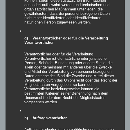
können, sofern diese zusätzlichen Informationen
gesondert aufbewahrt werden und technischen und
organisatorischen Maßnahmen unterliegen, die
gewährleisten, dass die personenbezogenen Daten
nicht einer identifizierten oder identifizierbaren
natürlichen Person zugewiesen werden.
g) Verantwortlicher oder für die Verarbeitung
Verantwortlicher
Easy Sculptures- easy TURIN
Verantwortlicher oder für die Verarbeitung
Verantwortlicher ist die natürliche oder juristische
Person, Behörde, Einrichtung oder andere Stelle, die
allein oder gemeinsam mit anderen über die Zwecke
und Mittel der Verarbeitung von personenbezogenen
Details
Daten entscheidet. Sind die Zwecke und Mittel dieser
Verarbeitung durch das Unionsrecht oder das Recht der
zur Wunschliste
Mitgliedstaaten vorgegeben, so kann der
Verantwortliche beziehungsweise können die
bestimmten Kriterien seiner Benennung nach dem
Unionsrecht oder dem Recht der Mitgliedstaaten
vorgesehen werden.
h) Auftragsverarbeiter
Auftragsverarbeiter ist eine natürliche oder juristische