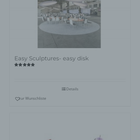
Easy Sculptures- easy disk
Bewertet
mit
5.00
von
5
Details
zur Wunschliste