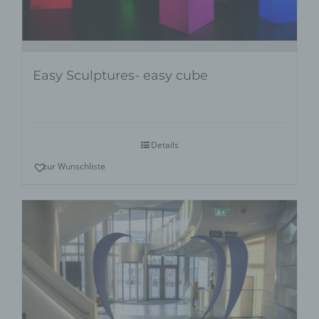
Easy Sculptures- easy cube
Details
zur Wunschliste