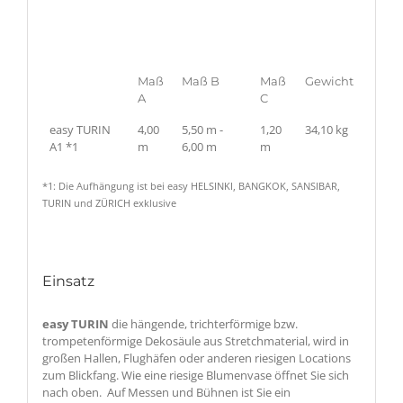
Maß
Maß B
Maß
Gewicht
A
C
easy TURIN
4,00
5,50 m -
1,20
34,10 kg
A1 *1
m
6,00 m
m
*1: Die Aufhängung ist bei easy HELSINKI, BANGKOK, SANSIBAR,
TURIN und ZÜRICH exklusive
Einsatz
easy TURIN
die hängende, trichterförmige bzw.
trompetenförmige Dekosäule aus Stretchmaterial, wird in
großen Hallen, Flughäfen oder anderen riesigen Locations
zum Blickfang. Wie eine riesige Blumenvase öffnet Sie sich
nach oben. Auf Messen und Bühnen ist Sie ein