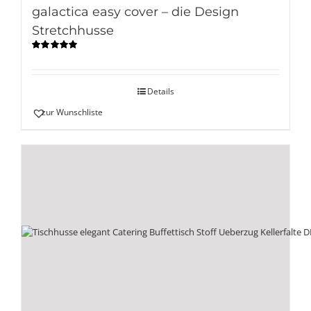
galactica easy cover – die Design
Stretchhusse
Bewertet
mit
5.00
von
5
Details
zur Wunschliste