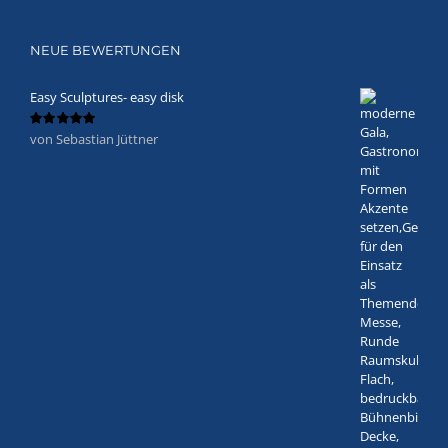
NEUE BEWERTUNGEN
Easy Sculptures- easy disk
von Sebastian Jüttner
Bewertet
mit
5
von 5