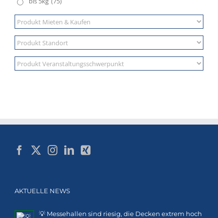
bis 5kg
(75)
AKTUELLE NEWS
💡 Messehallen sind riesig, die Decken extrem hoch