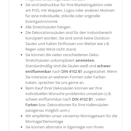
Sie sind bedruckbar für Ihre Marketingaktion oder
am POS, mit Wappen, Logos oder anderen Motiven
für eine individuelle, stilvolle oder originelle
Eventgastronomie
Alle Stretchsäulen hängen.
Die Dekorationssäulen sind für den Indoorbereich
konzipiert worden. Sie sind somit keine Outdoor-
Säulen und halten Einflüssen von Wetter wie z.B.
Regen oder Wind nicht stand.
Sie können die vielen verschiedenen Deko-
Stretchsäulen unkompliziert
anmieten
.
Standardmäßig sind die Säulen weiß und
schwer
entflammbar
nach
DIN 4102 B1
ausgestattet. Wenn
Sie Interesse an weiteren Formen oder Farben
haben, sprechen Sie uns gerne an.
Beim Kauf Ihrer Dekosäulen können wir Ihre
individuellen Wünsche problemlos umsetzen (z.B.
schwer entflammbar nach
DIN 4102 B1
, vielen
Farben
bzw. Dekorationen für Ihre Hallensäulen
passgenau möglich uvm.)
Wir empfehlen unser versiertes Montageteam für die
Montage/Demontage
Sie können alternativ in Eigenregie von Ihnen