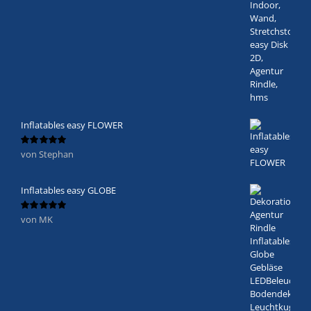
Inflatables easy FLOWER
von Stephan
Bewertet
mit
5
von 5
Inflatables easy GLOBE
von MK
Bewertet
mit
5
von 5