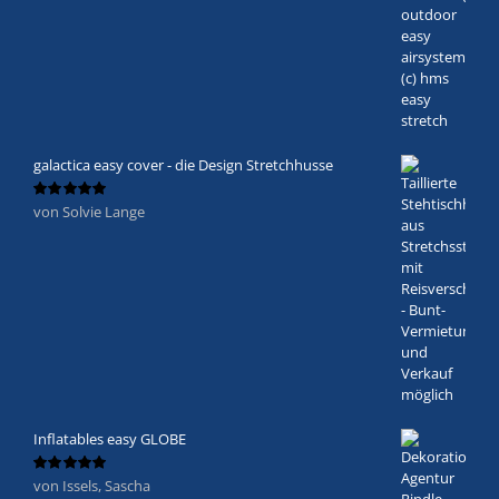
galactica easy cover - die Design Stretchhusse
von Solvie Lange
Bewertet
mit
5
von 5
Inflatables easy GLOBE
von Issels, Sascha
Bewertet