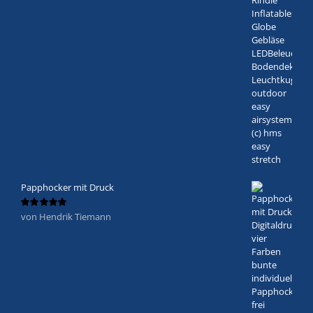
mit
5
von 5
Papphocker mit Druck
von Hendrik Tiemann
Bewertet
mit
5
von 5