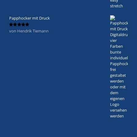
Papphocker mit Druck
von Hendrik Tiemann
Bewertet
mit
5
von 5