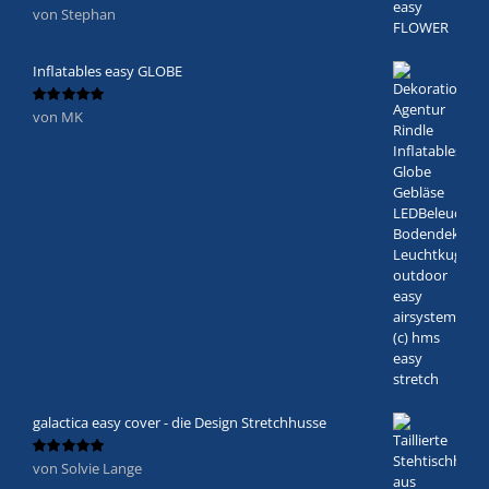
von Stephan
Bewertet
mit
5
von 5
Inflatables easy GLOBE
von MK
Bewertet
mit
5
von 5
galactica easy cover - die Design Stretchhusse
von Solvie Lange
Bewertet
mit
5
von 5