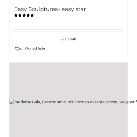
Easy Sculptures- easy star
Bewertet
mit
5.00
von
5
Details
zur Wunschliste