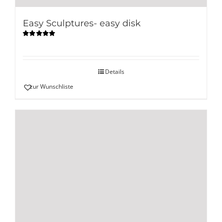
Easy Sculptures- easy disk
Bewertet
mit
5.00
von
5
Details
zur Wunschliste