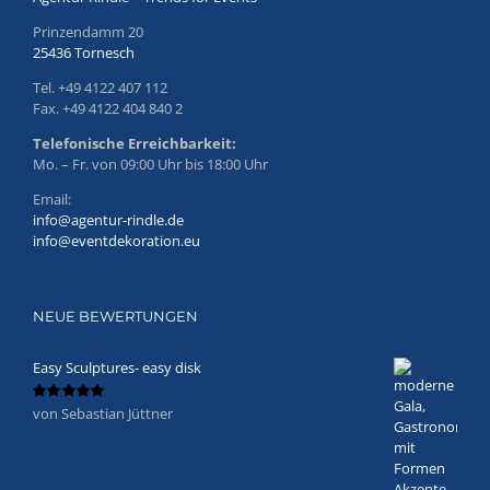
Prinzendamm 20
25436 Tornesch
Tel. +49 4122 407 112
Fax. +49 4122 404 840 2
Telefonische Erreichbarkeit:
Mo. – Fr. von 09:00 Uhr bis 18:00 Uhr
Email:
info@agentur-rindle.de
info@eventdekoration.eu
NEUE BEWERTUNGEN
Easy Sculptures- easy disk
von Sebastian Jüttner
Bewertet
mit
5
von 5