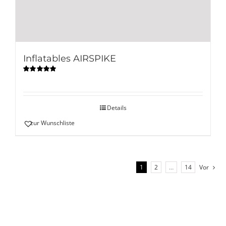
Inflatables AIRSPIKE
Bewertet
mit
5.00
von
5
Details
zur Wunschliste
1
2
…
14
Vor