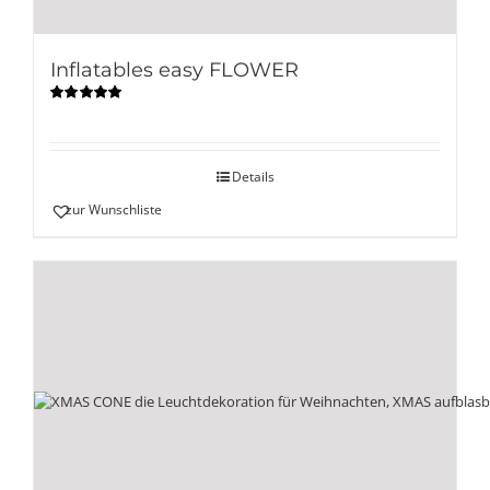
Inflatables easy FLOWER
Bewertet
mit
5.00
von
5
Details
zur Wunschliste