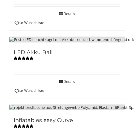
mit
5.00
von
5
Details
zur Wunschliste
LED Akku Ball
Bewertet
mit
5.00
von
5
Details
zur Wunschliste
Inflatables easy Curve
Bewertet