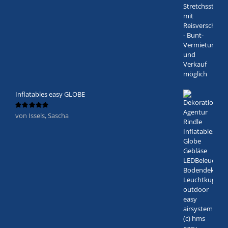
Inflatables easy GLOBE
von Issels, Sascha
Bewertet
mit
5
von 5