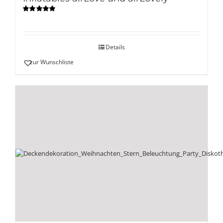
Bewertet
mit
5.00
von
5
Details
zur Wunschliste