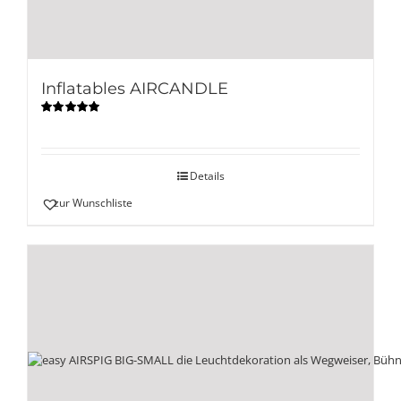
Inflatables AIRCANDLE
Bewertet
mit
5.00
von
5
Details
zur Wunschliste