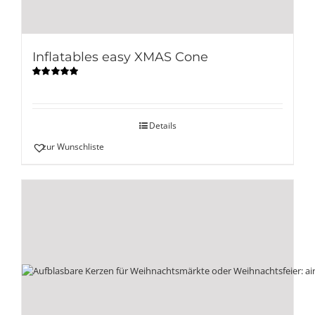
Inflatables easy XMAS Cone
Bewertet
mit
5.00
von
5
Details
zur Wunschliste