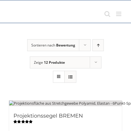
Zum
Inhalt
springen
Sortieren nach
Bewertung
Zeige
12 Produkte
Projektionssegel BREMEN
Bewertet