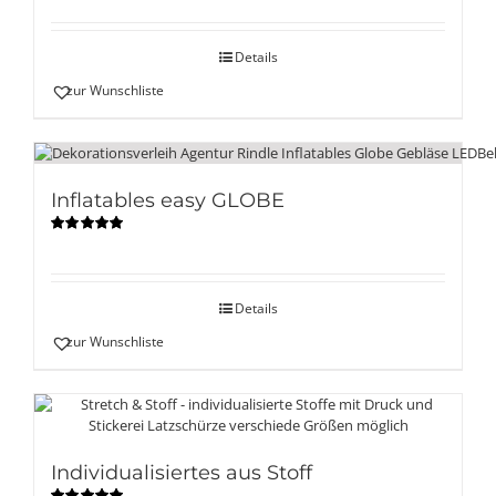
mit
5.00
von
5
Details
zur Wunschliste
Inflatables easy GLOBE
Bewertet
mit
5.00
von
5
Details
zur Wunschliste
Individualisiertes aus Stoff