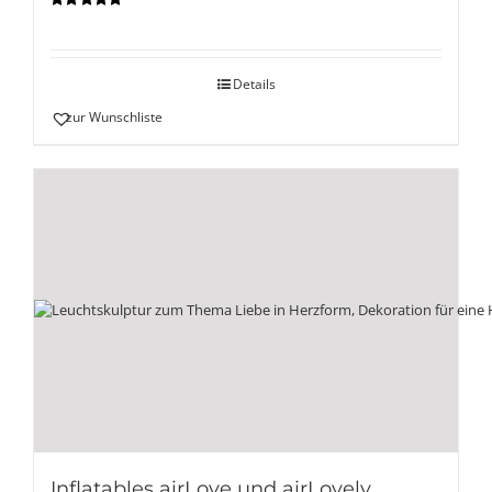
Bewertet
mit
5.00
von
5
Details
zur Wunschliste
Inflatables airLove und airLovely