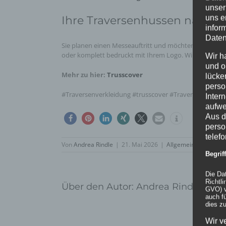
unser
uns e
Ihre Traversenhussen nach 
infor
Daten
Sie planen einen Messeauftritt und möchten Ihre Trave
oder komplett bedruckt mit Ihrem Logo. Wir finden die 
Wir h
und o
Mehr zu hier:
Trusscover
lücke
perso
#Traversenverkleidung #trusscover #Traversenumhüll
Inter
aufwe
Aus d
perso
telef
Von
Andrea Rindle
|
21. Mai 2026
|
Allgemein
,
Hussen &
Begri
Die Da
Richtl
Über den Autor:
Andrea Rindle
GVO) v
auch f
dies zu
Wir v