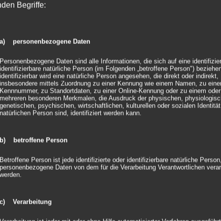
nden Begriffe:
a) personenbezogene Daten
Personenbezogene Daten sind alle Informationen, die sich auf eine identifizie
Gemeinsam
identifizierbare natürliche Person (im Folgenden „betroffene Person") beziehen
XXL
identifizierbar wird eine natürliche Person angesehen, die direkt oder indirekt,
ärchen wahr
K
insbesondere mittels Zuordnung zu einer Kennung wie einem Namen, zu eine
Leuchtbuchstaben
rden lassen –
Kennnummer, zu Standortdaten, zu einer Online-Kennung oder zu einem oder
bei den STRIVE
mehreren besonderen Merkmalen, die Ausdruck der physischen, physiologisc
it dfk event
W
genetischen, psychischen, wirtschaftlichen, kulturellen oder sozialen Identität
Awards 2025
natürlichen Person sind, identifiziert werden kann.
Solution
W
b) betroffene Person
Betroffene Person ist jede identifizierte oder identifizierbare natürliche Person
personenbezogene Daten von dem für die Verarbeitung Verantwortlichen verar
werden.
c) Verarbeitung