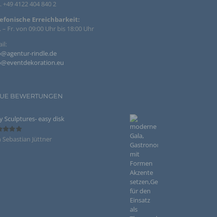
. +49 4122 404 840 2
eise,
efonische Erreichbarkeit:
 – Fr. von 09:00 Uhr bis 18:00 Uhr
werden
n und
il:
n, dass
o@agentur-rindle.de
o@eventdekoration.eu
UE BEWERTUNGEN
der
y Sculptures- easy disk
egeben,
 Sebastian Jüttner
ertet
n
5
von 5
chtung
chen