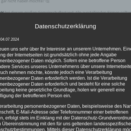
 gar nicht haben möchte? 🤔
bH
bei diesem großen Gemeinschaftsstand: Alle ausstellenden Firmen sollte
rderungen: B1-zertifiziert, schnelles Handling beim Auf- und Abbau, perfekt
Datenschutzerklärung
raversenhussen aus Stretchstoff (
Trusscover
).
🎯
 04.07.2024
ie in ein edles Gewand gehüllt. Jede Traversenverkleidung wurde von uns in
Traverse kombiniert mit einem absolut eleganten, harmonischen Branding.
reuen uns sehr über Ihr Interesse an unserem Unternehmen. Ein
ng der Internetseiten ist grundsätzlich ohne jede Angabe
wendbar. Einmal investiert, immer wieder einsetz
nenbezogener Daten möglich. Sofern eine betroffene Person
ich rechnet.
dere Services unseres Unternehmens über unsere Internetseite
uch nehmen möchte, könnte jedoch eine Verarbeitung
nenbezogener Daten erforderlich werden. Ist die Verarbeitung
ich
! 🤝
nenbezogener Daten erforderlich und besteht für eine solche
macht. Warum Sie es mit
Eventtechnik Gleich
GLEICH richtig machen? Sie spre
geht’s los: passendes Konzept, effiziente Planung bis ins kleinste Detail, pr
beitung keine gesetzliche Grundlage, holen wir generell eine
nd, von Licht-, Ton-, Video- und Bühnentechnik bis zum kompletten Messebau
lligung der betroffenen Person ein.
erarbeitung personenbezogener Daten, beispielsweise des Na
ädels stellen von Anfang an die richtigen, klaren Fragen (ich liebe das!). 
nschrift, E-Mail-Adresse oder Telefonnummer einer betroffenen
ergie geprägt. Gerne wieder!
n, erfolgt stets im Einklang mit der Datenschutz-Grundverordnu
en wollen:
n Übereinstimmung mit den für uns geltenden landesspezifisch
schutzbestimmungen. Mittels dieser Datenschutzerklärung mö