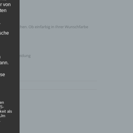
r von
ten
.
 Ihren Wünschen. Ob einfarbig in Ihrer Wunschfarbe
ische
ersenverkleidung
n
ann.
ise
hen
DS-
eit als
 Um
.