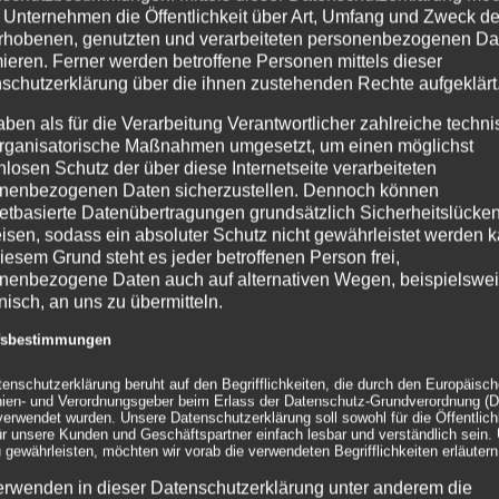
 Unternehmen die Öffentlichkeit über Art, Umfang und Zweck de
rhobenen, genutzten und verarbeiteten personenbezogenen Da
Maß
mieren. Ferner werden betroffene Personen mittels dieser
schutzerklärung über die ihnen zustehenden Rechte aufgeklärt
rse elegant verkleiden? Wir fertigen Ihre Traversenhussen individuell nach
perfekte Lösung für Ihren Auftritt.
aben als für die Verarbeitung Verantwortlicher zahlreiche techn
rganisatorische Maßnahmen umgesetzt, um einen möglichst
nlosen Schutz der über diese Internetseite verarbeiteten
nenbezogenen Daten sicherzustellen. Dennoch können
ung #Traversenbedrucken #bedruckteTraversenhussse #Stretchstoff #Trav
netbasierte Datenübertragungen grundsätzlich Sicherheitslücke
isen, sodass ein absoluter Schutz nicht gewährleistet werden k
iesem Grund steht es jeder betroffenen Person frei,
nenbezogene Daten auch auf alternativen Wegen, beispielswe
onisch, an uns zu übermitteln.
 Überzüge
|
0 Kommentare
ffsbestimmungen
tenschutzerklärung beruht auf den Begrifflichkeiten, die durch den Europäisc
inien- und Verordnungsgeber beim Erlass der Datenschutz-Grundverordnung (
erwendet wurden. Unsere Datenschutzerklärung soll sowohl für die Öffentlichk
ür unsere Kunden und Geschäftspartner einfach lesbar und verständlich sein.
 gewährleisten, möchten wir vorab die verwendeten Begrifflichkeiten erläutern
erwenden in dieser Datenschutzerklärung unter anderem die