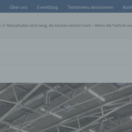
e
Über uns
Eventblog
Trendnews abonnieren
Kont
»
💡 Messehallen sind riesig, die Decken extrem hoch – Wenn die Technik v