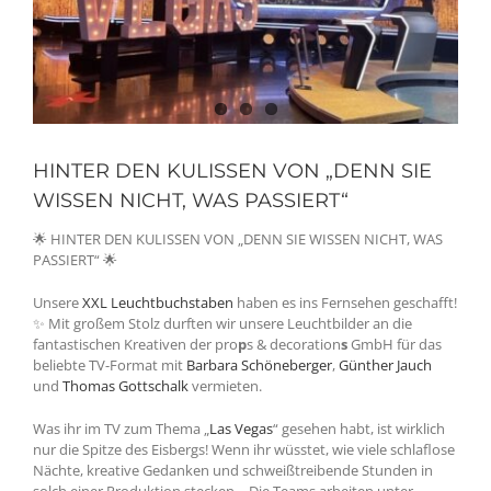
HINTER DEN KULISSEN VON „DENN SIE
WISSEN NICHT, WAS PASSIERT“
🌟 HINTER DEN KULISSEN VON „DENN SIE WISSEN NICHT, WAS
PASSIERT“ 🌟
Unsere
XXL Leuchtbuchstaben
haben es ins Fernsehen geschafft!
✨ Mit großem Stolz durften wir unsere Leuchtbilder an die
fantastischen Kreativen der pro
p
s & decoration
s
GmbH für das
beliebte TV-Format mit
Barbara Schöneberger
,
Günther Jauch
und
Thomas Gottschalk
vermieten.
Was ihr im TV zum Thema „
Las Vegas
“ gesehen habt, ist wirklich
nur die Spitze des Eisbergs! Wenn ihr wüsstet, wie viele schlaflose
Nächte, kreative Gedanken und schweißtreibende Stunden in