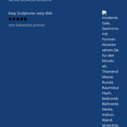
Easy Sculptures- easy disk
von Sebastian Jüttner
Bewertet
mit
5
von 5