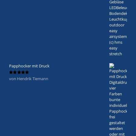
Papphocker mit Druck
von Hendrik Tiemann
Bewertet
mit
5
von 5