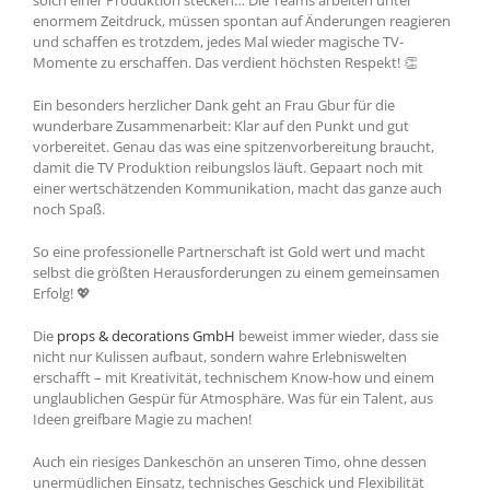
solch einer Produktion stecken… Die Teams arbeiten unter
enormem Zeitdruck, müssen spontan auf Änderungen reagieren
und schaffen es trotzdem, jedes Mal wieder magische TV-
Momente zu erschaffen. Das verdient höchsten Respekt! 👏
Ein besonders herzlicher Dank geht an Frau Gbur für die
wunderbare Zusammenarbeit: Klar auf den Punkt und gut
vorbereitet. Genau das was eine spitzenvorbereitung braucht,
damit die TV Produktion reibungslos läuft. Gepaart noch mit
einer wertschätzenden Kommunikation, macht das ganze auch
noch Spaß.
So eine professionelle Partnerschaft ist Gold wert und macht
selbst die größten Herausforderungen zu einem gemeinsamen
Erfolg! 💖
Die
props & decorations GmbH
beweist immer wieder, dass sie
nicht nur Kulissen aufbaut, sondern wahre Erlebniswelten
erschafft – mit Kreativität, technischem Know-how und einem
unglaublichen Gespür für Atmosphäre. Was für ein Talent, aus
Ideen greifbare Magie zu machen!
Auch ein riesiges Dankeschön an unseren Timo, ohne dessen
unermüdlichen Einsatz, technisches Geschick und Flexibilität