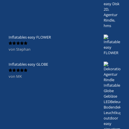
Inflatables easy FLOWER
von Stephan
Bewertet
mit
5
von 5
Inflatables easy GLOBE
von MK
Bewertet
mit
5
von 5