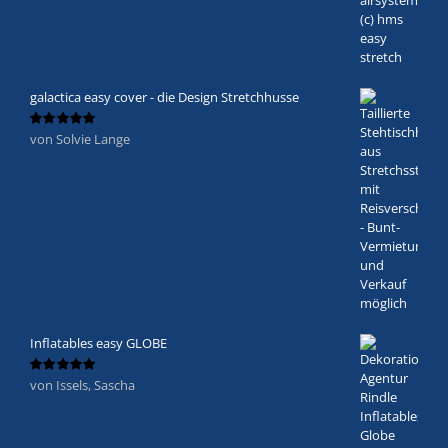
galactica easy cover - die Design Stretchhusse
von Solvie Lange
Bewertet
mit
5
von 5
Inflatables easy GLOBE
von Issels, Sascha
Bewertet
mit
5
von 5