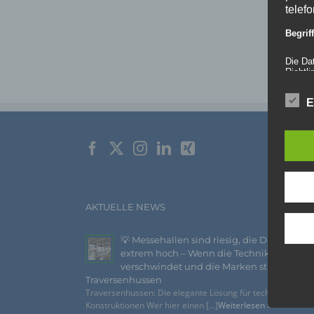
telef
Begri
Die Da
Richtl
GVO) v
auch f
E
dies zu
Wir v
folge
AKTUELLE NEWS
💡 Messehallen sind riesig, die Decken
extrem hoch – Wenn die Technik
verschwindet und die Marken strahlen –
Traversenhussen
Traversenhussen: Die elegante Lösung für technische
Konstruktionen Wer hier einen [...]
Weiterlesen »