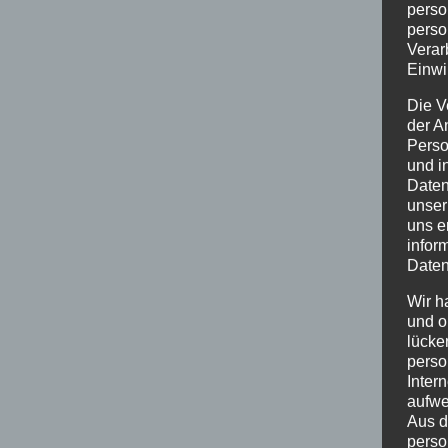
perso
perso
Verar
Einwi
Die V
der A
Perso
und i
Daten
unser
uns e
infor
Daten
Wir h
und o
lücke
perso
Inter
aufwe
Aus d
perso