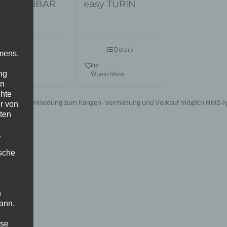
sy SANSIBAR
easy TURIN
Details
Details
mens,
r
zur
ng
nschliste
Wunschliste
en
chte
r von
ten
.
ische
n
ann.
ise