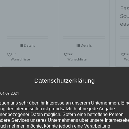
5
Eas
Scu
eas
Details
Details
zur
zur
zu
Wunschliste
Wunschliste
Wu
Datenschutzerklärung
 04.07.2024
reuen uns sehr über Ihr Interesse an unserem Unternehmen. Ein
ng der Internetseiten ist grundsätzlich ohne jede Angabe
nenbezogener Daten möglich. Sofern eine betroffene Person
Easy
Eas
Easy
dere Services unseres Unternehmens über unsere Internetseite
Sculptures-
Scu
uch nehmen möchte, könnte jedoch eine Verarbeitung
Sculptures-