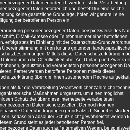
easy BANGKOK
ea
nenbezogener Daten erforderlich werden. Ist die Verarbeitung
easy HELSINKI
nenbezogener Daten erforderlich und besteht für eine solche
beitung keine gesetzliche Grundlage, holen wir generell eine
lligung der betroffenen Person ein.
Details
Details
erarbeitung personenbezogener Daten, beispielsweise des Na
nschrift, E-Mail-Adresse oder Telefonnummer einer betroffenen
zur
zur
zu
n, erfolgt stets im Einklang mit der Datenschutz-Grundverordnu
Wunschliste
Wunschliste
Wu
n Übereinstimmung mit den für uns geltenden landesspezifisch
schutzbestimmungen. Mittels dieser Datenschutzerklärung mö
 Unternehmen die Öffentlichkeit über Art, Umfang und Zweck de
rhobenen, genutzten und verarbeiteten personenbezogenen Da
ANIMATION
mieren. Ferner werden betroffene Personen mittels dieser
schutzerklärung über die ihnen zustehenden Rechte aufgeklärt
LED-
Effektvorhang
aben als für die Verarbeitung Verantwortlicher zahlreiche techn
rganisatorische Maßnahmen umgesetzt, um einen möglichst
Easy
nlosen Schutz der über diese Internetseite verarbeiteten
nenbezogenen Daten sicherzustellen. Dennoch können
Sculptures-
netbasierte Datenübertragungen grundsätzlich Sicherheitslücke
easy ZÜRICH
isen, sodass ein absoluter Schutz nicht gewährleistet werden k
iesem Grund steht es jeder betroffenen Person frei,
nenbezogene Daten auch auf alternativen Wegen, beispielswe