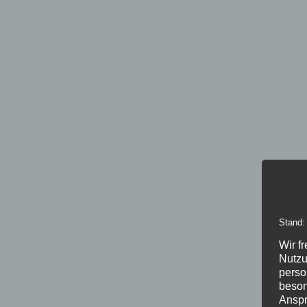
Stand:
Wir f
Nutzu
perso
beson
Anspr