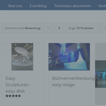
e
Über uns
Eventblog
Trendnews abonnieren
Kont
Sortieren nach
Bewertung
Zeige
12 Produkte
Easy
Bühnenverkleidung-
Sculptures-
easy stage
easy disk
Bewertet
mit
5.00
von