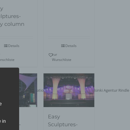
y
lptures-
y column
Details
Details
r
zur
nschliste
Wunschliste
e
y
Easy
 in
lptures-
Sculptures-