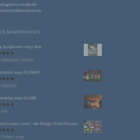
o@agentur-rindle.de
o@eventdekoration.eu
, deren
beitet
UE BEWERTUNGEN
y Sculptures- easy disk
 Sebastian Jüttner
ertet
te
5
von 5
zogenen
latables easy FLOWER
die
re Form
s
n Stephan
ertet
5
von 5
latables easy GLOBE
n MK
ertet
5
von 5
zogener
actica easy cover - die Design Stretchhusse
 Solvie Lange
ertet