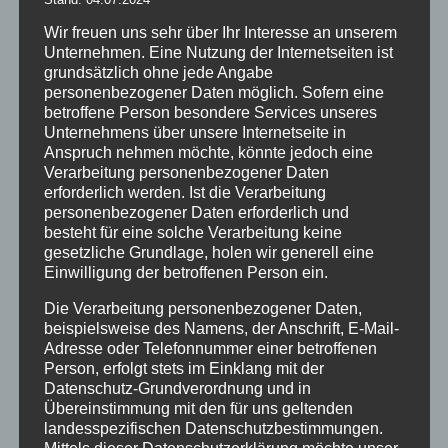
Wir freuen uns sehr über Ihr Interesse an unserem
Schreibe die erste Bewertung für „Easy Peak“
Unternehmen. Eine Nutzung der Internetseiten ist
grundsätzlich ohne jede Angabe
Deine E-Mail-Adresse wird nicht veröffentlicht.
Erforderliche
personenbezogener Daten möglich. Sofern eine
Felder sind mit
*
markiert
betroffene Person besondere Services unseres
Unternehmens über unsere Internetseite in
1 von
2 von
3 von
4 von
5 von
5 Sternen
5 Sternen
5 Sternen
5 Sternen
5 Sternen
Anspruch nehmen möchte, könnte jedoch eine
Verarbeitung personenbezogener Daten
Deine Bewertung
*
erforderlich werden. Ist die Verarbeitung
personenbezogener Daten erforderlich und
besteht für eine solche Verarbeitung keine
gesetzliche Grundlage, holen wir generell eine
Einwilligung der betroffenen Person ein.
Die Verarbeitung personenbezogener Daten,
beispielsweise des Namens, der Anschrift, E-Mail-
Adresse oder Telefonnummer einer betroffenen
Name
*
Person, erfolgt stets im Einklang mit der
Datenschutz-Grundverordnung und in
Übereinstimmung mit den für uns geltenden
E-Mail
*
landesspezifischen Datenschutzbestimmungen.