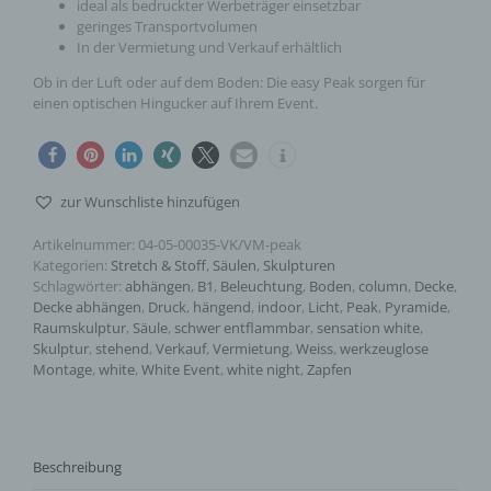
ideal als bedruckter Werbeträger einsetzbar
geringes Transportvolumen
In der Vermietung und Verkauf erhältlich
Ob in der Luft oder auf dem Boden: Die easy Peak sorgen für
einen optischen Hingucker auf Ihrem Event.
zur Wunschliste hinzufügen
Artikelnummer:
04-05-00035-VK/VM-peak
Kategorien:
Stretch & Stoff
,
Säulen
,
Skulpturen
Schlagwörter:
abhängen
,
B1
,
Beleuchtung
,
Boden
,
column
,
Decke
,
Decke abhängen
,
Druck
,
hängend
,
indoor
,
Licht
,
Peak
,
Pyramide
,
Raumskulptur
,
Säule
,
schwer entflammbar
,
sensation white
,
Skulptur
,
stehend
,
Verkauf
,
Vermietung
,
Weiss
,
werkzeuglose
Montage
,
white
,
White Event
,
white night
,
Zapfen
Beschreibung