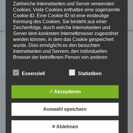
Zahlreiche Internetseiten und Server verwenden
Cookies. Viele Cookies enthalten eine sogenannte
Cookie-ID. Eine Cookie-ID ist eine eindeutige
Kennung des Cookies. Sie besteht aus einer
Zeichenfolge, durch welche Internetseiten und
Server dem konkreten Internetbrowser zugeordnet
werden können, in dem das Cookie gespeichert
wurde. Dies ermöglicht es den besuchten
Internetseiten und Servern, den individuellen
Browser der betroffenen Person von anderen
Internetbrowsern, die andere Cookies enthalten,
zu unterscheiden. Ein bestimmter Internetbrowser
Essenziell
Statistiken
kann über die eindeutige Cookie-ID wiedererkannt
und identifiziert werden.
galactica easy cover – die Design
✓ Akzeptieren
Stretchhusse
Durch den Einsatz von Cookies kann den Nutzern
dieser Internetseite nutzerfreundlichere Services
bereitstellen, die ohne die Cookie-Setzung nicht
Bewertet
mit
5.00
Auswahl speichern
möglich wären.
von 5
Details
Mittels eines Cookies können die Informationen
und Angebote auf unserer Internetseite im Sinne
✕ Ablehnen
zur Wunschliste
des Benutzers optimiert werden. Cookies