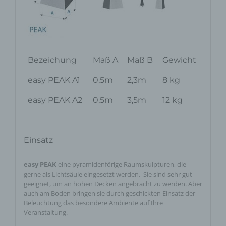
Bezeichung
Maß A
Maß B
Gewicht
easy PEAK A1
0,5m
2,3m
8 kg
easy PEAK A2
0,5m
3,5m
12 kg
Einsatz
easy PEAK
eine pyramidenförige Raumskulpturen, die
gerne als Lichtsäule eingesetzt werden. Sie sind sehr gut
geeignet, um an hohen Decken angebracht zu werden. Aber
auch am Boden bringen sie durch geschickten Einsatz der
Beleuchtung das besondere Ambiente auf Ihre
Veranstaltung.