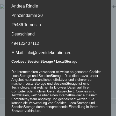
Andrea Rindle
Prinzendamm 20
25436 Tornesch
Deutschland
494122407112
E-Mail: info@eventdekoration.eu
Mehrpunkt-Spannsegel Sevilla
Cookies / SessionStorage / LocalStorage
Die Internetseiten verwenden teilweise so genannte Cookies,
LocalStorage und SessionStorage. Dies dient dazu, unser
Angebot nutzerfreundlicher, effektiver und sicherer zu
machen. Local Storage und SessionStorage ist eine
Details
Technologie, mit welcher ihr Browser Daten auf Ihrem
Computer oder mobilen Gerät abspeichert. Cookies sind
zur Wunschliste
Textdateien, welche über einen Internetbrowser auf einem
Computersystem abgelegt und gespeichert werden. Sie
können die Verwendung von Cookies, LocalStorage und
SessionStorage durch entsprechende Einstellung in Ihrem
Browser verhindern.