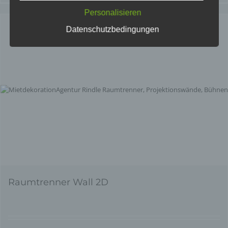
ermöglichen uns, wie bereits erwähnt, die
Personalisieren
Benutzer unserer Internetseite wiederzuerkennen.
Zweck dieser Wiedererkennung ist es, den
Datenschutzbedingungen
Nutzern die Verwendung unserer Internetseite zu
erleichtern. Der Benutzer einer Internetseite, die
Cookies verwendet, muss beispielsweise nicht bei
jedem Besuch der Internetseite erneut seine
Zugangsdaten eingeben, weil dies von der
Internetseite und dem auf dem Computersystem
des Benutzers abgelegten Cookie übernommen
wird. Ein weiteres Beispiel ist das Cookie eines
Warenkorbes im Online-Shop. Der Online-Shop
merkt sich die Artikel, die ein Kunde in den
virtuellen Warenkorb gelegt hat, über ein Cookie.
Die betroffene Person kann die Setzung von
Cookies durch unsere Internetseite jederzeit
mittels einer entsprechenden Einstellung des
Raumtrenner Wall 2D
genutzten Internetbrowsers verhindern und damit
der Setzung von Cookies dauerhaft
widersprechen. Ferner können bereits gesetzte
Cookies jederzeit über einen Internetbrowser oder