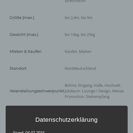
Stretchstoff
bis 2,4m
,
bis 5m
Größe (max.)
bis 10kg
,
bis 25kg
Gewicht (max.)
Kaufen
,
Mieten
Mieten & Kaufen
Norddeutschland
Standort
Bühne
,
Eingang
,
Halle
,
Hochzeit
,
Jubiläum
,
Lounge / Design
,
Messe
,
Veranstaltungsschwerpunkt
Promotion
,
Stehempfang
Bewertungen
Datenschutzerklärung
Es gibt noch keine Bewertungen.
Stand: 04.07.2024