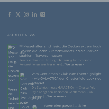
Verantwortlichen löschen zu lassen.
Der für die Verarbeitung Verantwortliche erteilt
jeder betroffenen Person jederzeit auf Anfrage
Auskunft darüber, welche personenbezogenen
Daten über die betroffene Person gespeichert sind.
Ferner berichtigt oder löscht der für die
AKTUELLE NEWS
Verarbeitung Verantwortliche personenbezogene
Daten auf Wunsch oder Hinweis der betroffenen
Person, soweit dem keine gesetzlichen
💡 Messehallen sind riesig, die Decken extrem hoch
Aufbewahrungspflichten entgegenstehen. Die
– Wenn die Technik verschwindet und die Marken
Gesamtheit der Mitarbeiter des für die Verarbeitung
strahlen – Traversenhussen
Verantwortlichen stehen der betroffenen Person in
Traversenhussen: Die elegante Lösung für technische
diesem Zusammenhang als Ansprechpartner zur
Konstruktionen Wer hier einen [...]
Weiterlesen »
Verfügung.
Vom Gentlemen’s Club zum Eventhighlight
Kontaktmöglichkeit über die Internetseite
– wie GALACTICA den Chesterfield-Look neu
erfindet
Die Internetseite enthält aufgrund von gesetzlichen
Die Stehtischhusse GALACTICA im Chesterfield
Vorschriften Angaben, die eine schnelle elektronische
Style bringt den ikonischen Gentlemen’s-Club-
Kontaktaufnahme zu unserem Unternehmen sowie eine
Charme [...]
Weiterlesen »
unmittelbare Kommunikation mit uns ermöglichen, was
ebenfalls eine allgemeine Adresse der sogenannten
elektronischen Post (E-Mail-Adresse) umfasst. Sofern eine
Wenn eine ganze Stadt im
betroffene Person per E-Mail oder über ein Kontaktformular