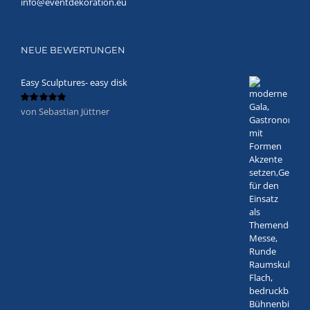
info@eventdekoration.eu
NEUE BEWERTUNGEN
Easy Sculptures- easy disk
von Sebastian Jüttner
Bewertet
mit
5
von 5