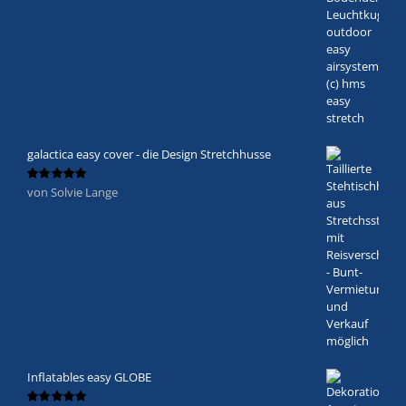
galactica easy cover - die Design Stretchhusse
von Solvie Lange
Bewertet
mit
5
von 5
Inflatables easy GLOBE