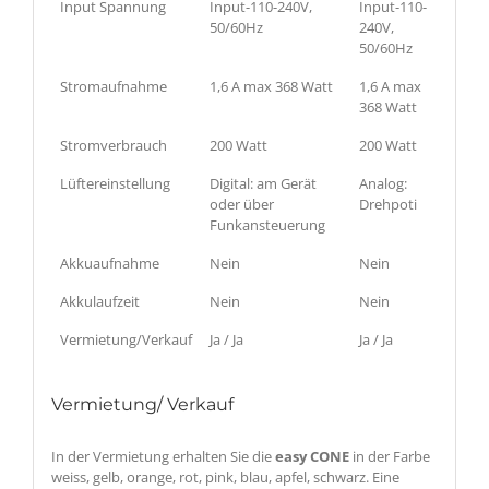
Input Spannung
Input-110-240V,
Input-110-
50/60Hz
240V,
50/60Hz
Stromaufnahme
1,6 A max 368 Watt
1,6 A max
368 Watt
Stromverbrauch
200 Watt
200 Watt
Lüftereinstellung
Digital: am Gerät
Analog:
oder über
Drehpoti
Funkansteuerung
Akkuaufnahme
Nein
Nein
Akkulaufzeit
Nein
Nein
Vermietung/Verkauf
Ja / Ja
Ja / Ja
Vermietung/ Verkauf
In der Vermietung erhalten Sie die
easy CONE
in der Farbe
weiss, gelb, orange, rot, pink, blau, apfel, schwarz. Eine