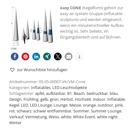
easy CONE
(Kegelform) gehört zur
easy air system Gruppe (inflatable
sculpture) und werden eingesetzt,
wenn ein minutenschneller Aufbau
wichtig ist. Sehr beliebt, im
Eingangsbereich und auf Bühnen.
zur Wunschliste hinzufügen
Artikelnummer:
05-05-00007-VK/VM-Cone
Kategorien:
Inflatables
,
LED Leuchtobjekte
Schlagwörter:
apfel
,
aufblasbar
,
B1
,
Beach
,
bedruckbar
,
blau
,
Design
,
Frühling
,
gelb
,
grün
,
Herbst
,
Hochzeit
,
indoor
,
Inflatable
,
Kegel
,
LED
,
LED Lounge
,
Lounge
,
Messe
,
orange
,
outdoor
,
pink
,
rot
,
schwarz
,
schwer entflammbar
,
Sommer
,
Summer Lounge
,
Verkauf
,
Vermietung
,
Weiss
,
white
,
White Event
,
white night
,
Winter