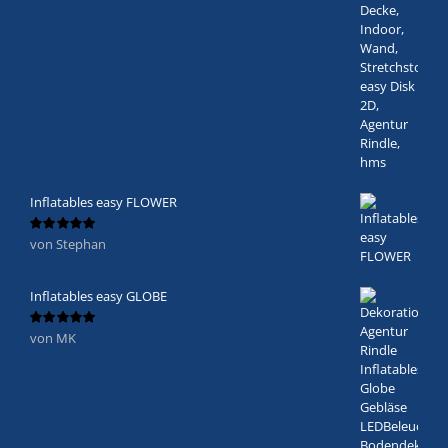
Inflatables easy FLOWER
von Stephan
Bewertet
mit
5
von 5
Inflatables easy GLOBE
von MK
Bewertet
mit
5
von 5