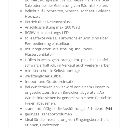
Bühnen, Kongresse, Events, Messen, am Point-Of-
Sale oder bei der Gestaltung von Räumlichkeiten.
beliebt auf Hochzeiten, Silberne Hochzeit, Goldene
Hochzeit
Betrieb über Netzanschluss
Anschlussleistung max. 200 Watt
RGBW-Hochleistungs-LEDs
tolle Effekte wie z.B. Farbwechsler uvm. sind über
Fernbedienung einstellbar
mit integrierter Beleuchtung und Power-
Flüsterventilator
Hüllen in weiss, gelb, orange, rot, pink, balu, apfel,
schwarz erhältlich, im Verkauf auch weitere Farben
minutenschnelle Selbstmontage
werkzeugloser Aufbau
Indoor- und Outdooreinsatz
bei Windstärken ab vier wird von einem Einsatz in
ungeschützten, freien Bereichen abgeraten. Ab
Windstärke sieben ist generell von einem Betrieb im
Freien abzusehen.
standardmäßig ist die Ausführung in Schutzart
IP44
geringes Transportvolumen
ideal für die Inszenierung von Eingangsbereichen,
Bühnen, Hochzeiten