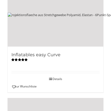
Inflatables easy Curve
Bewertet
mit
5.00
von
5
Details
zur Wunschliste