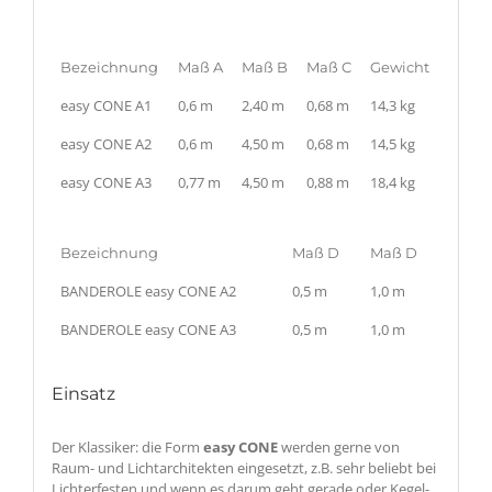
Bezeichnung
Maß A
Maß B
Maß C
Gewicht
easy CONE A1
0,6 m
2,40 m
0,68 m
14,3 kg
easy CONE A2
0,6 m
4,50 m
0,68 m
14,5 kg
easy CONE A3
0,77 m
4,50 m
0,88 m
18,4 kg
Bezeichnung
Maß D
Maß D
BANDEROLE easy CONE A2
0,5 m
1,0 m
BANDEROLE easy CONE A3
0,5 m
1,0 m
Einsatz
Der Klassiker: die Form
easy CONE
werden gerne von
Raum- und Lichtarchitekten eingesetzt, z.B. sehr beliebt bei
Lichterfesten und wenn es darum geht gerade oder Kegel-