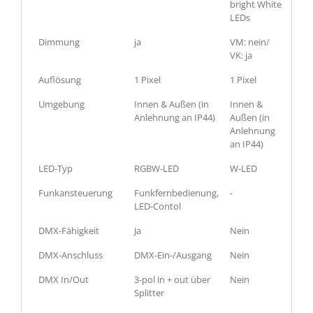
bright White
LEDs
Dimmung
ja
VM: nein/
VK: ja
Auflösung
1 Pixel
1 Pixel
Umgebung
Innen & Außen (in
Innen &
Anlehnung an IP44)
Außen (in
Anlehnung
an IP44)
LED-Typ
RGBW-LED
W-LED
Funkansteuerung
Funkfernbedienung,
-
LED-Contol
DMX-Fähigkeit
Ja
Nein
DMX-Anschluss
DMX-Ein-/Ausgang
Nein
DMX In/Out
3-pol in + out über
Nein
Splitter