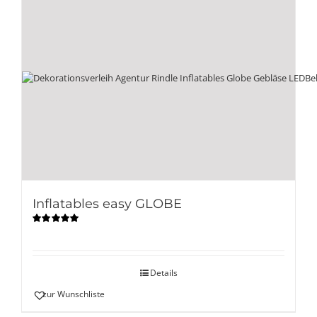
Inflatables easy GLOBE
Bewertet
mit
5.00
von
5
Details
zur Wunschliste