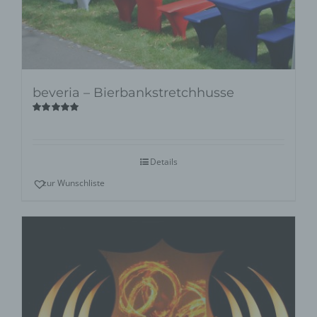
beveria – Bierbankstretchhusse
Bewertet
mit
5.00
von
5
Details
zur Wunschliste