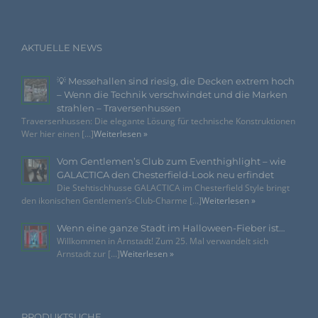
Verantwortlicher im Sinne der Datenschutz-Grundverordnung,
sonstiger in den Mitgliedstaaten der Europäischen Union
geltenden Datenschutzgesetze und anderer Bestimmungen
AKTUELLE NEWS
mit datenschutzrechtlichem Charakter ist die:
Agentur Rindle
💡 Messehallen sind riesig, die Decken extrem hoch
– Wenn die Technik verschwindet und die Marken
Andrea Rindle
strahlen – Traversenhussen
Traversenhussen: Die elegante Lösung für technische Konstruktionen
Prinzendamm 20
Wer hier einen [...]
Weiterlesen »
25436 Tornesch
Vom Gentlemen’s Club zum Eventhighlight – wie
Deutschland
GALACTICA den Chesterfield-Look neu erfindet
Die Stehtischhusse GALACTICA im Chesterfield Style bringt
494122407112
den ikonischen Gentlemen’s-Club-Charme [...]
Weiterlesen »
E-Mail: info@eventdekoration.eu
Wenn eine ganze Stadt im Halloween-Fieber ist…
Willkommen in Arnstadt! Zum 25. Mal verwandelt sich
Cookies / SessionStorage / LocalStorage
Arnstadt zur [...]
Weiterlesen »
Die Internetseiten verwenden teilweise so genannte Cookies,
LocalStorage und SessionStorage. Dies dient dazu, unser
Angebot nutzerfreundlicher, effektiver und sicherer zu
machen. Local Storage und SessionStorage ist eine
PRODUKTSUCHE