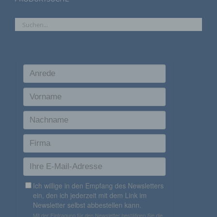
Technologie, mit welcher ihr Browser Daten auf Ihrem
Computer oder mobilen Gerät abspeichert. Cookies sind
Textdateien, welche über einen Internetbrowser auf einem
Computersystem abgelegt und gespeichert werden. Sie
können die Verwendung von Cookies, LocalStorage und
SessionStorage durch entsprechende Einstellung in Ihrem
Browser verhindern.
Zahlreiche Internetseiten und Server verwenden
Cookies. Viele Cookies enthalten eine sogenannte
Cookie-ID. Eine Cookie-ID ist eine eindeutige
Kennung des Cookies. Sie besteht aus einer
Zeichenfolge, durch welche Internetseiten und
Server dem konkreten Internetbrowser zugeordnet
werden können, in dem das Cookie gespeichert
wurde. Dies ermöglicht es den besuchten
Internetseiten und Servern, den individuellen
Browser der betroffenen Person von anderen
Internetbrowsern, die andere Cookies enthalten,
zu unterscheiden. Ein bestimmter Internetbrowser
kann über die eindeutige Cookie-ID wiedererkannt
und identifiziert werden.
Durch den Einsatz von Cookies kann den Nutzern
dieser Internetseite nutzerfreundlichere Services