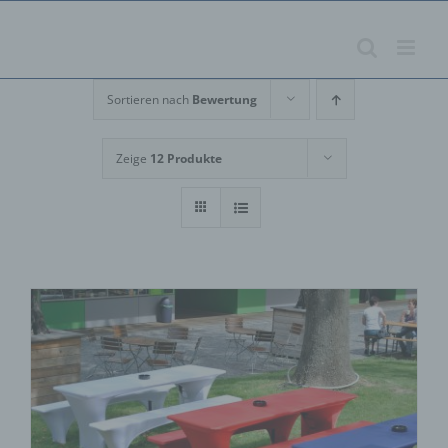
Zum
Inhalt
springen
Sortieren nach
Bewertung
Zeige
12 Produkte