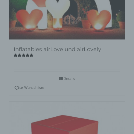
Inflatables airLove und airLovely
Bewertet
mit
5.00
von
5
Details
zur Wunschliste