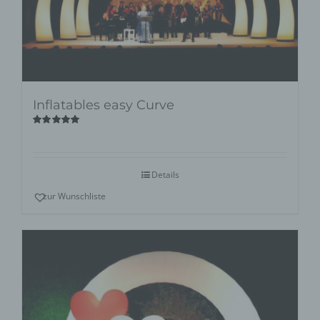
Inflatables easy Curve
Bewertet
mit
5.00
von
5
Details
zur Wunschliste