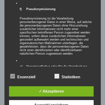
Inflatables AIRPAVILLON
f) Pseudonymisierung
Pseudonymisierung ist die Verarbeitung
personenbezogener Daten in einer Weise, auf welche
Details
die personenbezogenen Daten ohne Hinzuziehung
zusätzlicher Informationen nicht mehr einer
zur Wunschliste
spezifischen betroffenen Person zugeordnet werden
können, sofern diese zusätzlichen Informationen
gesondert aufbewahrt werden und technischen und
organisatorischen Maßnahmen unterliegen, die
gewährleisten, dass die personenbezogenen Daten
nicht einer identifizierten oder identifizierbaren
natürlichen Person zugewiesen werden.
g) Verantwortlicher oder für die Verarbeitung
Verantwortlicher
Essenziell
Statistiken
Verantwortlicher oder für die Verarbeitung
Verantwortlicher ist die natürliche oder juristische
Person, Behörde, Einrichtung oder andere Stelle, die
allein oder gemeinsam mit anderen über die Zwecke
✓ Akzeptieren
und Mittel der Verarbeitung von personenbezogenen
Daten entscheidet. Sind die Zwecke und Mittel dieser
Verarbeitung durch das Unionsrecht oder das Recht der
Mitgliedstaaten vorgegeben, so kann der