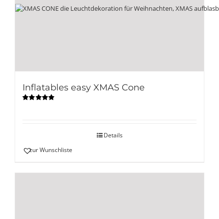
Inflatables easy XMAS Cone
Bewertet
mit
5.00
von
5
Details
zur Wunschliste