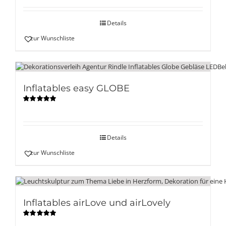
mit
5.00
von
5
Details
zur Wunschliste
Inflatables easy GLOBE
Bewertet
mit
5.00
von
5
Details
zur Wunschliste
Inflatables airLove und airLovely
Bewertet