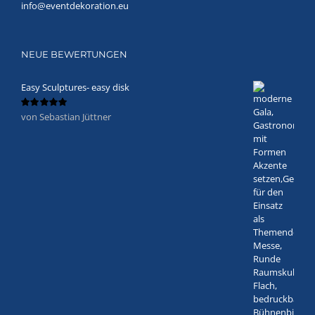
info@eventdekoration.eu
NEUE BEWERTUNGEN
Easy Sculptures- easy disk
von Sebastian Jüttner
Bewertet
mit
5
von 5