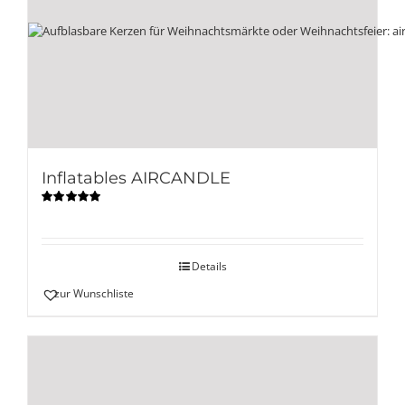
Inflatables AIRCANDLE
Bewertet
mit
5.00
von
5
Details
zur Wunschliste