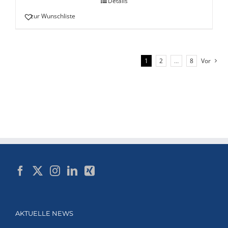
Details
zur Wunschliste
1
2
…
8
Vor
AKTUELLE NEWS