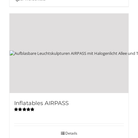
Inflatables AIRPASS
Bewertet
mit
5.00
von
5
Details