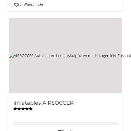
zur Wunschliste
Inflatables AIRSOCCER
Bewertet
mit
5.00
von
5