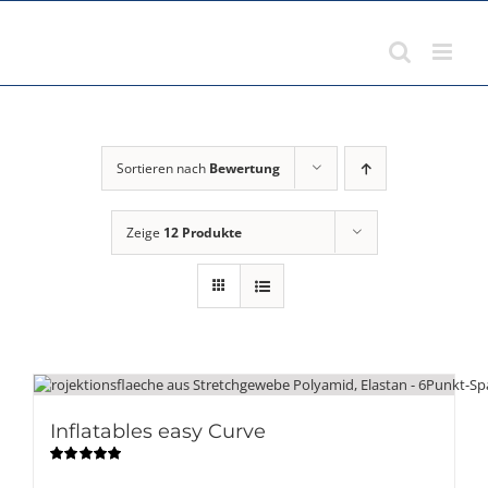
Zum
Inhalt
springen
Sortieren nach
Bewertung
Zeige
12 Produkte
Inflatables easy Curve
Bewertet