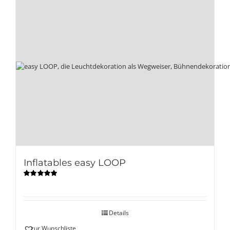
Inflatables easy LOOP
Bewertet
mit
5.00
von
5
Details
zur Wunschliste