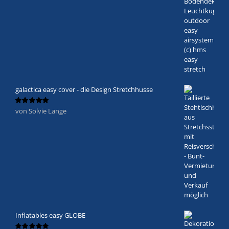
galactica easy cover - die Design Stretchhusse
von Solvie Lange
Bewertet
mit
5
von 5
Inflatables easy GLOBE