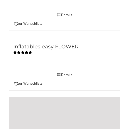
mit
5.00
von
5
Details
zur Wunschliste
Inflatables easy FLOWER
Bewertet
mit
5.00
von
5
Details
zur Wunschliste