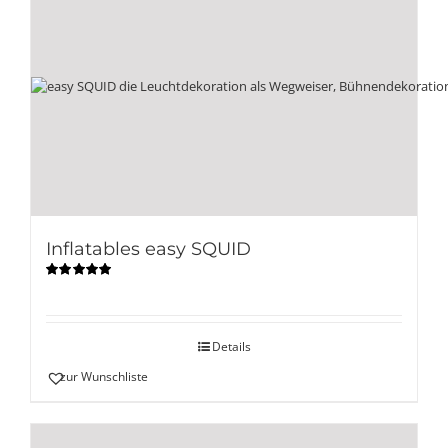
Inflatables easy SQUID
Bewertet
mit
5.00
von
5
Details
zur Wunschliste