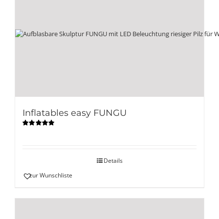
Inflatables easy FUNGU
Bewertet
mit
5.00
von
5
Details
zur Wunschliste