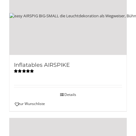
Inflatables AIRSPIKE
Bewertet
mit
5.00
von
5
Details
zur Wunschliste