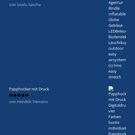
von Issels, Sascha
Bewertet
mit
5
von 5
Papphocker mit Druck
von Hendrik Tiemann
Bewertet
mit
5
von 5