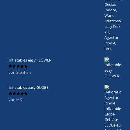
Inflatables easy FLOWER
von Stephan
Bewertet
mit
5
von 5
Inflatables easy GLOBE
von MK
Bewertet
mit
5
von 5