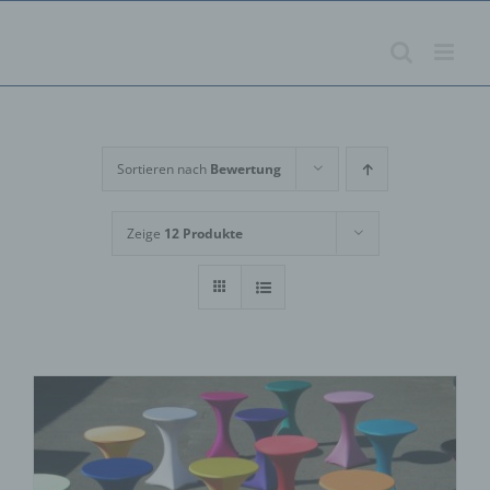
Zum
Inhalt
springen
Sortieren nach
Bewertung
Zeige
12 Produkte