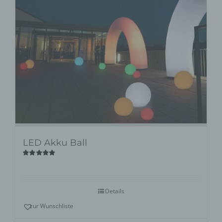
LED Akku Ball
Bewertet
mit
5.00
von
5
Details
zur Wunschliste