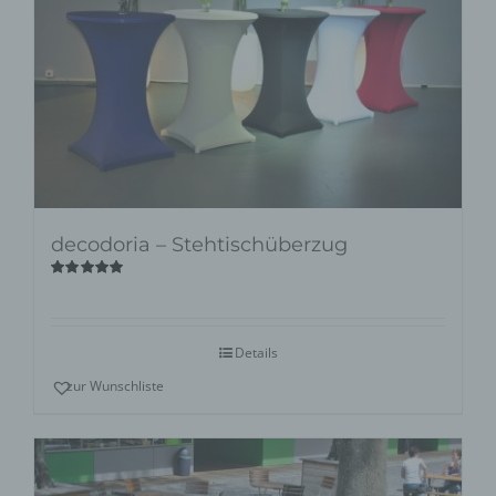
decodoria – Stehtischüberzug
Bewertet
mit
5.00
von
5
Details
zur Wunschliste