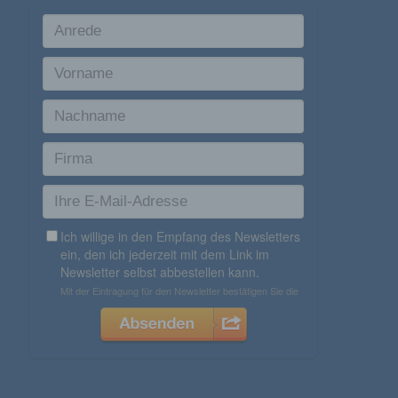
zu unterscheiden. Ein bestimmter Internetbrowser
kann über die eindeutige Cookie-ID wiedererkannt
und identifiziert werden.
Durch den Einsatz von Cookies kann den Nutzern
dieser Internetseite nutzerfreundlichere Services
bereitstellen, die ohne die Cookie-Setzung nicht
möglich wären.
Mittels eines Cookies können die Informationen
und Angebote auf unserer Internetseite im Sinne
des Benutzers optimiert werden. Cookies
ermöglichen uns, wie bereits erwähnt, die
Benutzer unserer Internetseite wiederzuerkennen.
Zweck dieser Wiedererkennung ist es, den
Nutzern die Verwendung unserer Internetseite zu
erleichtern. Der Benutzer einer Internetseite, die
Cookies verwendet, muss beispielsweise nicht bei
jedem Besuch der Internetseite erneut seine
Zugangsdaten eingeben, weil dies von der
Internetseite und dem auf dem Computersystem
des Benutzers abgelegten Cookie übernommen
wird. Ein weiteres Beispiel ist das Cookie eines