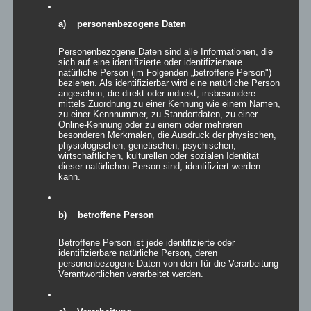
a) personenbezogene Daten
Personenbezogene Daten sind alle Informationen, die
sich auf eine identifizierte oder identifizierbare
natürliche Person (im Folgenden „betroffene Person")
beziehen. Als identifizierbar wird eine natürliche Person
angesehen, die direkt oder indirekt, insbesondere
mittels Zuordnung zu einer Kennung wie einem Namen,
zu einer Kennnummer, zu Standortdaten, zu einer
Online-Kennung oder zu einem oder mehreren
besonderen Merkmalen, die Ausdruck der physischen,
physiologischen, genetischen, psychischen,
wirtschaftlichen, kulturellen oder sozialen Identität
dieser natürlichen Person sind, identifiziert werden
kann.
Inflatables airLove und airLovely
Bewertet
b) betroffene Person
mit
5.00
von
5
Betroffene Person ist jede identifizierte oder
Details
identifizierbare natürliche Person, deren
personenbezogene Daten von dem für die Verarbeitung
zur Wunschliste
Verantwortlichen verarbeitet werden.