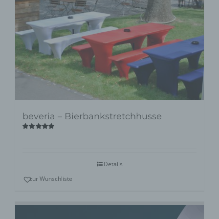
beveria – Bierbankstretchhusse
Bewertet
mit
5.00
von
5
Details
zur Wunschliste