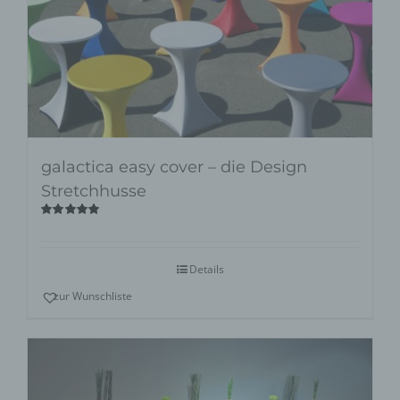
galactica easy cover – die Design
Stretchhusse
Bewertet
mit
5.00
von
5
Details
zur Wunschliste