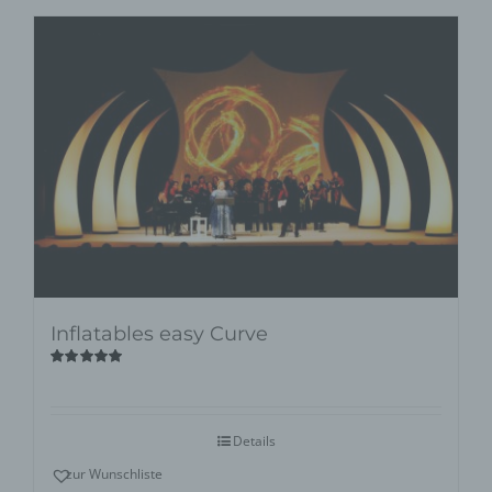
Inflatables easy Curve
Bewertet
mit
5.00
von
5
Details
zur Wunschliste