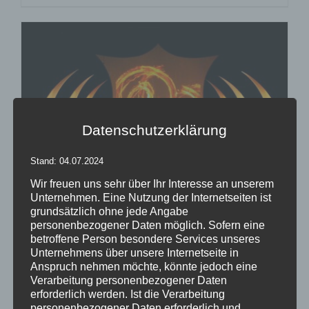
Datenschutzerklärung
Stand: 04.07.2024
Wir freuen uns sehr über Ihr Interesse an unserem
Unternehmen. Eine Nutzung der Internetseiten ist
grundsätzlich ohne jede Angabe
Inflatables easy Curve
personenbezogener Daten möglich. Sofern eine
betroffene Person besondere Services unseres
Bewertet
Unternehmens über unsere Internetseite in
mit
5.00
von
Anspruch nehmen möchte, könnte jedoch eine
5
Verarbeitung personenbezogener Daten
Details
erforderlich werden. Ist die Verarbeitung
personenbezogener Daten erforderlich und