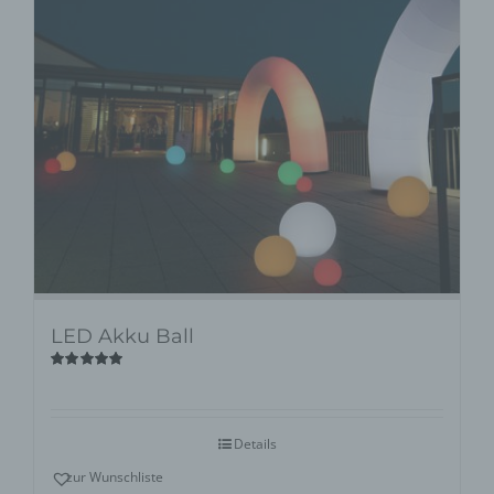
LED Akku Ball
Bewertet
mit
5.00
von
5
Details
zur Wunschliste