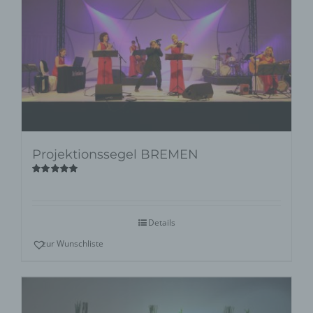
Projektionssegel BREMEN
Bewertet
mit
5.00
von
5
Details
zur Wunschliste