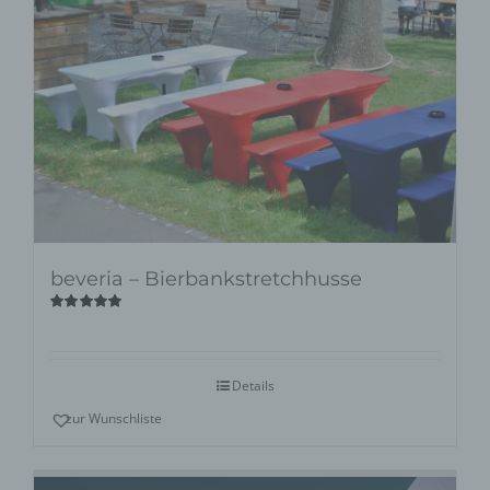
beveria – Bierbankstretchhusse
Bewertet
mit
5.00
von
5
Details
zur Wunschliste