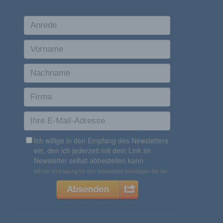
zu unterscheiden. Ein bestimmter Internetbrowser
kann über die eindeutige Cookie-ID wiedererkannt
und identifiziert werden.
Durch den Einsatz von Cookies kann den Nutzern
dieser Internetseite nutzerfreundlichere Services
bereitstellen, die ohne die Cookie-Setzung nicht
möglich wären.
Mittels eines Cookies können die Informationen
und Angebote auf unserer Internetseite im Sinne
des Benutzers optimiert werden. Cookies
ermöglichen uns, wie bereits erwähnt, die
Benutzer unserer Internetseite wiederzuerkennen.
Zweck dieser Wiedererkennung ist es, den
Nutzern die Verwendung unserer Internetseite zu
erleichtern. Der Benutzer einer Internetseite, die
Cookies verwendet, muss beispielsweise nicht bei
jedem Besuch der Internetseite erneut seine
Zugangsdaten eingeben, weil dies von der
Internetseite und dem auf dem Computersystem
des Benutzers abgelegten Cookie übernommen