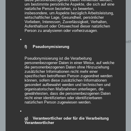
um bestimmte persönliche Aspekte, die sich auf eine
natürliche Person beziehen, zu bewerten,
insbesondere, um Aspekte bezüglich Arbeitsleistung,
wirtschaftlicher Lage, Gesundheit, persönlicher
Vorlieben, Interessen, Zuverlässigkeit, Verhalten,
Aufenthaltsort oder Ortswechsel dieser natürlichen
Person zu analysieren oder vorherzusagen.
f) Pseudonymisierung
Pseudonymisierung ist die Verarbeitung
personenbezogener Daten in einer Weise, auf welche
die personenbezogenen Daten ohne Hinzuziehung
zusätzlicher Informationen nicht mehr einer
spezifischen betroffenen Person zugeordnet werden
können, sofern diese zusätzlichen Informationen
gesondert aufbewahrt werden und technischen und
organisatorischen Maßnahmen unterliegen, die
Easy Sculptures- easy star
gewährleisten, dass die personenbezogenen Daten
nicht einer identifizierten oder identifizierbaren
natürlichen Person zugewiesen werden.
Bewertet
mit
5.00
von
5
g) Verantwortlicher oder für die Verarbeitung
Details
Verantwortlicher
zur Wunschliste