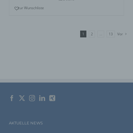
Verarbeitung der sie betreffenden personenbezogenen
Daten einverstanden ist.
zur Wunschliste
Name und Anschrift des für die Verarbeitung
Verantwortlichen
1
2
…
13
Vor
Verantwortlicher im Sinne der Datenschutz-Grundverordnung,
sonstiger in den Mitgliedstaaten der Europäischen Union
geltenden Datenschutzgesetze und anderer Bestimmungen
mit datenschutzrechtlichem Charakter ist die:
Agentur Rindle
Andrea Rindle
Prinzendamm 20
25436 Tornesch
Deutschland
494122407112
AKTUELLE NEWS
E-Mail: info@eventdekoration.eu