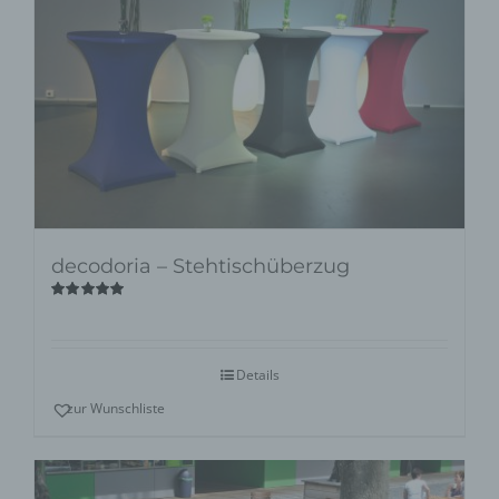
decodoria – Stehtischüberzug
Bewertet
mit
5.00
von
5
Details
zur Wunschliste