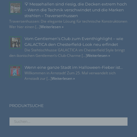
💡 Messehallen sind riesig, die Decken extrem hoch
Cookies / SessionStorage / LocalStorage
– Wenn die Technik verschwindet und die Marken
strahlen – Traversenhussen
Die Internetseiten verwenden teilweise so genannte Cookies,
Traversenhussen: Die elegante Lösung für technische Konstruktionen
LocalStorage und SessionStorage. Dies dient dazu, unser
Wer hier einen [...]
Weiterlesen »
Angebot nutzerfreundlicher, effektiver und sicherer zu
machen. Local Storage und SessionStorage ist eine
Technologie, mit welcher ihr Browser Daten auf Ihrem
Vom Gentlemen’s Club zum Eventhighlight – wie
Computer oder mobilen Gerät abspeichert. Cookies sind
GALACTICA den Chesterfield-Look neu erfindet
Textdateien, welche über einen Internetbrowser auf einem
Die Stehtischhusse GALACTICA im Chesterfield Style bringt
Computersystem abgelegt und gespeichert werden. Sie
den ikonischen Gentlemen’s-Club-Charme [...]
Weiterlesen »
können die Verwendung von Cookies, LocalStorage und
SessionStorage durch entsprechende Einstellung in Ihrem
Browser verhindern.
Wenn eine ganze Stadt im Halloween-Fieber ist…
Willkommen in Arnstadt! Zum 25. Mal verwandelt sich
Zahlreiche Internetseiten und Server verwenden
Arnstadt zur [...]
Weiterlesen »
Cookies. Viele Cookies enthalten eine sogenannte
Cookie-ID. Eine Cookie-ID ist eine eindeutige
Kennung des Cookies. Sie besteht aus einer
Zeichenfolge, durch welche Internetseiten und
PRODUKTSUCHE
Server dem konkreten Internetbrowser zugeordnet
werden können, in dem das Cookie gespeichert
wurde. Dies ermöglicht es den besuchten
Internetseiten und Servern, den individuellen
Browser der betroffenen Person von anderen
Internetbrowsern, die andere Cookies enthalten,