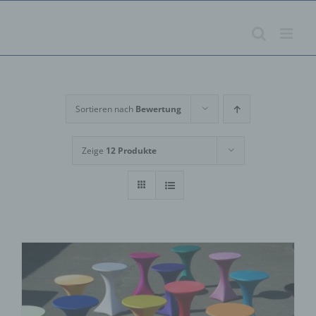
Zum
Inhalt
springen
Sortieren nach
Bewertung
Zeige
12 Produkte