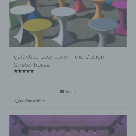
galactica easy cover – die Design
Stretchhusse
Bewertet
mit
5.00
von
5
Details
zur Wunschliste