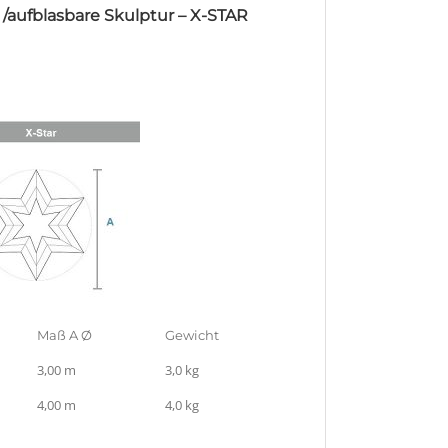
 /aufblasbare Skulptur – X-STAR
Maß A Ø
Gewicht
3,00 m
3,0 kg
4,00 m
4,0 kg