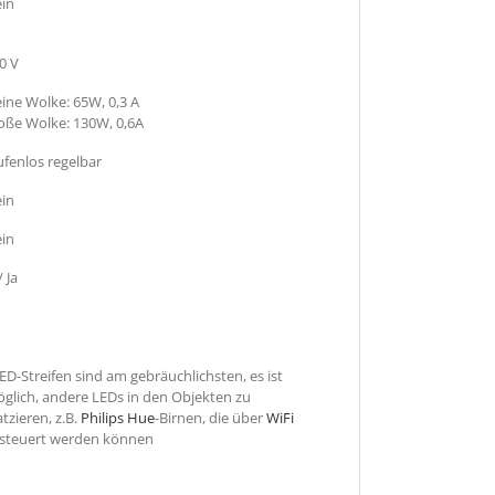
in
0 V
eine Wolke: 65W, 0,3 A
oße Wolke: 130W, 0,6A
ufenlos regelbar
in
in
/ Ja
ED-Streifen sind am gebräuchlichsten, es ist
glich, andere LEDs in den Objekten zu
atzieren, z.B.
Philips Hue
-Birnen, die über
WiFi
steuert werden können