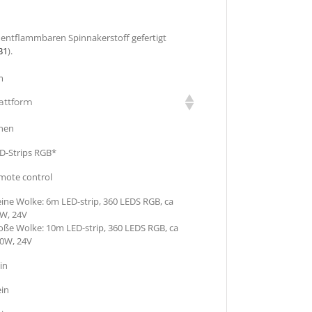
 entflammbaren Spinnakerstoff gefertigt
B1
).
m
attform
nen
D-Strips RGB*
mote control
eine Wolke: 6m LED-strip, 360 LEDS RGB, ca
W, 24V
oße Wolke: 10m LED-strip, 360 LEDS RGB, ca
0W, 24V
in
in