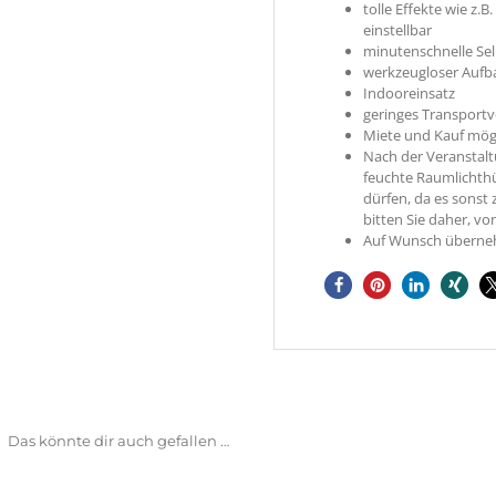
tolle Effekte wie z.
einstellbar
minutenschnelle Se
werkzeugloser Aufb
Indooreinsatz
geringes Transport
Miete und Kauf mög
Nach der Veranstalt
feuchte Raumlichthül
dürfen, da es sonst
bitten Sie daher, 
Auf Wunsch überne
Das könnte dir auch gefallen …