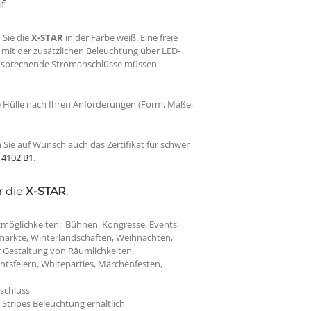
f
 Sie die
X-STAR
in der Farbe weiß. Eine freie
 mit der zusätzlichen Beleuchtung über LED-
tsprechende Stromanschlüsse müssen
ie Hülle nach Ihren Anforderungen (Form, Maße,
n Sie auf Wunsch auch das Zertifikat für schwer
 4102 B1
.
r die
X-STAR
:
möglichkeiten: Bühnen, Kongresse, Events,
ärkte, Winterlandschaften, Weihnachten,
 Gestaltung von Räumlichkeiten.
htsfeiern, Whiteparties, Märchenfesten,
schluss
Stripes Beleuchtung erhältlich