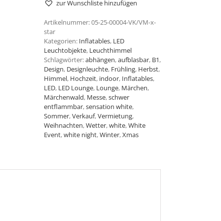
zur Wunschliste hinzufügen
Artikelnummer:
05-25-00004-VK/VM-x-
star
Kategorien:
Inflatables
,
LED
Leuchtobjekte
,
Leuchthimmel
Schlagwörter:
abhängen
,
aufblasbar
,
B1
,
Design
,
Designleuchte
,
Frühling
,
Herbst
,
Himmel
,
Hochzeit
,
indoor
,
Inflatables
,
LED
,
LED Lounge
,
Lounge
,
Märchen
,
Märchenwald
,
Messe
,
schwer
entflammbar
,
sensation white
,
Sommer
,
Verkauf
,
Vermietung
,
Weihnachten
,
Wetter
,
white
,
White
Event
,
white night
,
Winter
,
Xmas