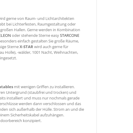
ird gerne von Raum- und Lichtarchitekten
liebt bei Lichterfesten, Raumgestaltung oder
 großen Hallen. Gerne werden in Kombination
ELEON
oder stehende Sterne easy
STARCONE
Besonders einfach gestalten Sie große Räume,
sige Sterne
X-STAR
wird auch gerne für
u Holle), -wälder, 1001 Nacht, Weihnachten,
ingesetzt.
latables
mit wenigen Griffen zu installieren.
ren Untergrund (staubfrei und trocken) und
eits installiert und muss nur nochmals gerade
ßverschlüsse werden dann verschlossen und das
nden sich außerhalb der Hülle. Strom an und die
s einem Sicherheitskabel aufzuhängen.
Indoorbereich konzipiert.