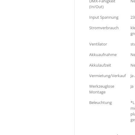
DMX-Fähigkeit
Ne
(In/Out)
Input Spannung
23
Stromverbrauch
kl
gr
Ventilator
st
Akkuaufnahme
Ne
Akkulaufzeit
Ne
Vermietung/Verkauf
Ja 
Werkzeuglose
Ja
Montage
Beleuchtung
*L
mö
pl
ge