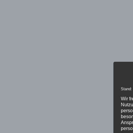
Stand:
Wir f
Nutzu
perso
beson
Anspr
perso