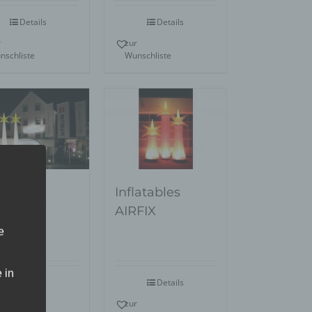
Details
Details
r
zur
nschliste
Wunschliste
latables
Inflatables
RCOMET
AIRFIX
e
 in
Details
Details
r
zur