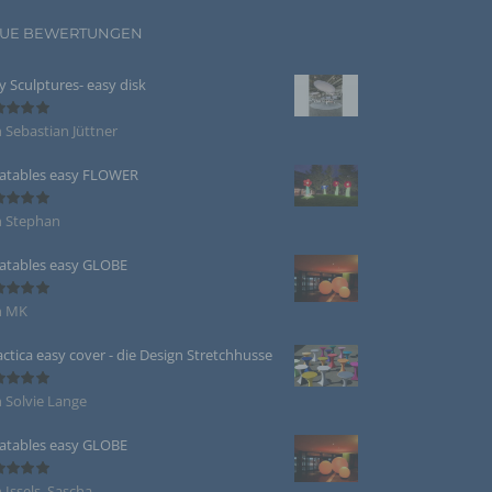
UE BEWERTUNGEN
, deren
beitet
y Sculptures- easy disk
 Sebastian Jüttner
ertet
5
von 5
latables easy FLOWER
te
zogenen
n Stephan
ertet
die
5
von 5
re Form
latables easy GLOBE
s
n MK
ertet
5
von 5
actica easy cover - die Design Stretchhusse
zogener
 Solvie Lange
ertet
5
von 5
latables easy GLOBE
 Issels, Sascha
ertet