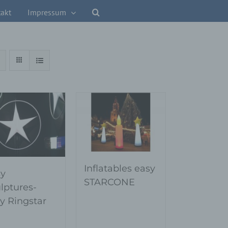
akt
Impressum
Inflatables easy
y
STARCONE
lptures-
y Ringstar