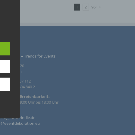
1
2
Vor
hen
DS-
eit als
 Um
.
PRESSUM
ntur Rindle – Trends for Events
inzendamm 20
36 Tornesch
. +49 4122 407 112
. +49 4122 404 840 2
rte oder
. Als
efonische Erreichbarkeit:
r
 – Fr. von 09:00 Uhr bis 18:00 Uhr
hen,
il:
 dieser
o@agentur-rindle.de
o@eventdekoration.eu