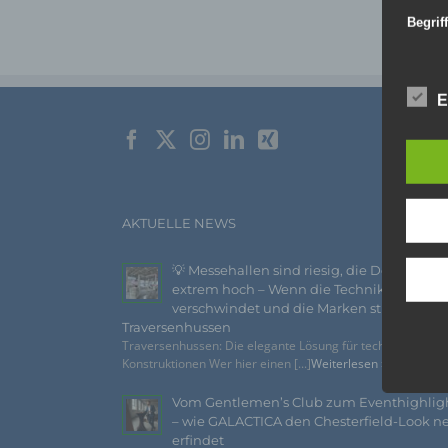
Begri
Die Da
Richtl
GVO) v
E
auch f
dies zu
Wir v
folge
AKTUELLE NEWS
💡 Messehallen sind riesig, die Decken
extrem hoch – Wenn die Technik
verschwindet und die Marken strahlen –
Traversenhussen
Traversenhussen: Die elegante Lösung für technische
Konstruktionen Wer hier einen [...]
Weiterlesen »
Vom Gentlemen’s Club zum Eventhighlig
– wie GALACTICA den Chesterfield-Look n
erfindet