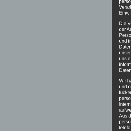
perso
Verar
Einwi
Die V
der A
Perso
und i
Daten
unser
uns e
infor
Daten
Wir h
und o
lücke
perso
Inter
aufwe
Aus d
perso
telef