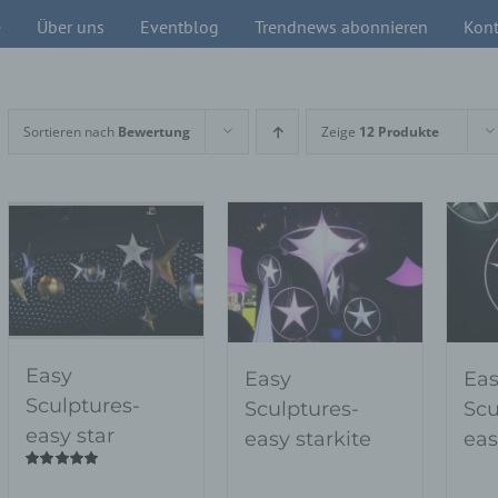
e
Über uns
Eventblog
Trendnews abonnieren
Kont
Sortieren nach
Bewertung
Zeige
12 Produkte
Easy
Easy
Eas
Sculptures-
Sculptures-
Scu
easy star
easy starkite
eas
Bewertet
mit
5.00
von