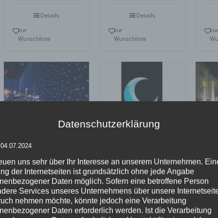
5
Details
Details
zur
zur
zu
Wunschliste
Wunschliste
Wu
Datenschutzerklärung
Inflatables easy
Inf
Chameleon
 04.07.2024
MOON
AI
LED-
Sternenhimmel
reuen uns sehr über Ihr Interesse an unserem Unternehmen. Ein
ng der Internetseiten ist grundsätzlich ohne jede Angabe
nenbezogener Daten möglich. Sofern eine betroffene Person
dere Services unseres Unternehmens über unsere Internetseite
Details
Details
uch nehmen möchte, könnte jedoch eine Verarbeitung
nenbezogener Daten erforderlich werden. Ist die Verarbeitung
zur
zur
zu