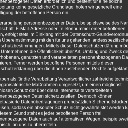
nenbezogener Daten erforderlich und besteht für eine solche
Wunschliste
Wunschliste
Wu
beitung keine gesetzliche Grundlage, holen wir generell eine
lligung der betroffenen Person ein.
erarbeitung personenbezogener Daten, beispielsweise des Na
nschrift, E-Mail-Adresse oder Telefonnummer einer betroffenen
n, erfolgt stets im Einklang mit der Datenschutz-Grundverordnu
n Übereinstimmung mit den für uns geltenden landesspezifisch
schutzbestimmungen. Mittels dieser Datenschutzerklärung mö
Inf
 Unternehmen die Öffentlichkeit über Art, Umfang und Zweck de
Inflatables
rhobenen, genutzten und verarbeiteten personenbezogenen Da
ST
mieren. Ferner werden betroffene Personen mittels dieser
CLOUD
Inflatables
schutzerklärung über die ihnen zustehenden Rechte aufgeklärt
SNOW
aben als für die Verarbeitung Verantwortlicher zahlreiche techn
rganisatorische Maßnahmen umgesetzt, um einen möglichst
nlosen Schutz der über diese Internetseite verarbeiteten
Details
Details
nenbezogenen Daten sicherzustellen. Dennoch können
netbasierte Datenübertragungen grundsätzlich Sicherheitslücke
zur
zur
zu
isen, sodass ein absoluter Schutz nicht gewährleistet werden k
Wunschliste
Wunschliste
Wu
iesem Grund steht es jeder betroffenen Person frei,
nenbezogene Daten auch auf alternativen Wegen, beispielswe
onisch, an uns zu übermitteln.