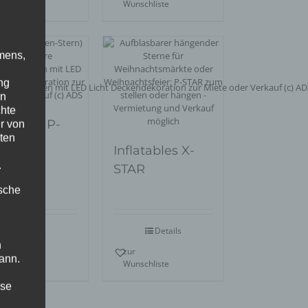
nschliste
Wunschliste
mens,
ng
en
chte
latables P-
r von
ten
AR
Inflatables X-
.
STAR
ische
Details
Details
n
r
zur
ann.
nschliste
Wunschliste
ise