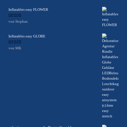
Inflatables easy FLOWER
Bewertet
von Stephan
mit
5
von 5
Inflatables easy GLOBE
Bewertet
von MK
mit
5
von 5