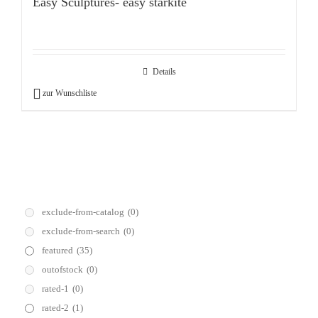
Easy Sculptures- easy starkite
Details
zur Wunschliste
exclude-from-catalog
(0)
exclude-from-search
(0)
featured
(35)
outofstock
(0)
rated-1
(0)
rated-2
(1)