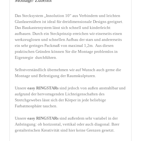
Montage/ Zubehör
Das Stecksystem „Innolution 10“ aus Verbindern und leichten
Glasfaserstäben ist ideal für dreidimensionale Designs geeignet.
Das Baukastensystem lässt sich schnell und kinderleicht
aufbauen. Durch ein Steckprinzip erreichen wir einerseits einen
werkzeuglosen und schnellen Aufbau der stars und andererseits
ein sehr geringes Packmaß von maximal 1,2m. Aus diesen
praktischen Gründen können Sie die Montage problemlos in
Eigenregie durchführen.
Selbstverständlich übernehmen wir auf Wunsch auch gerne die
Montage und Befestigung der Raumskulpturen.
Unsere
easy
RINGSTARs
sind jedoch von außen anstrahlbar und
aufgrund der hervorragenden Lichteigenschaften des
Stretchgewebes lässt sich der Körper in jede beliebige
Farbatmosphäre tauchen.
Unsere
easy
RINGSTARs
sind außerdem sehr variabel in der
Anbringung: ob horizontal, vertikal oder auch diagonal. Ihrer
gestalterischen Kreativität sind hier keine Grenzen gesetzt.