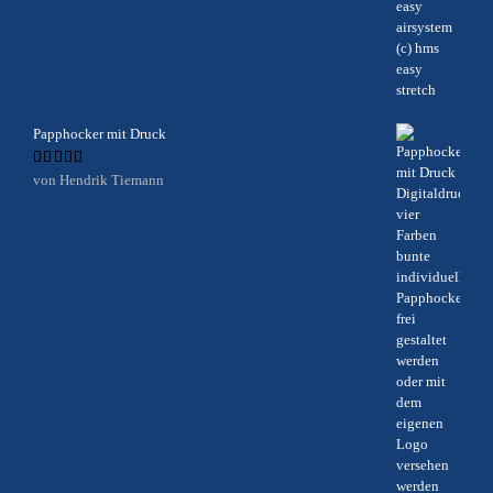
Papphocker mit Druck
Bewertet
von Hendrik Tiemann
mit
5
von 5