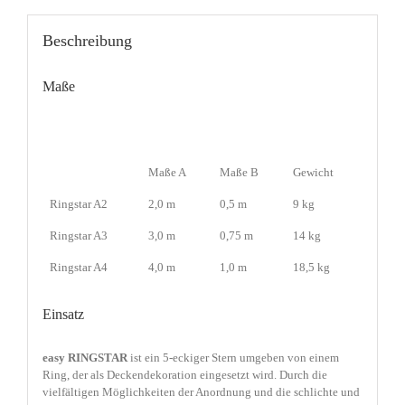
Beschreibung
Maße
Maße A
Maße B
Gewicht
Ringstar A2
2,0 m
0,5 m
9 kg
Ringstar A3
3,0 m
0,75 m
14 kg
Ringstar A4
4,0 m
1,0 m
18,5 kg
Einsatz
easy RINGSTAR
ist ein 5-eckiger Stern umgeben von einem
Ring, der als Deckendekoration eingesetzt wird. Durch die
vielfältigen Möglichkeiten der Anordnung und die schlichte und