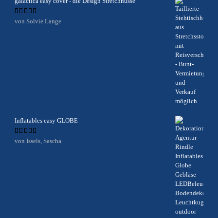
galactica easy cover - die Design Stretchhusse
Bewertet
von Solvie Lange
mit
5
von 5
Inflatables easy GLOBE
Bewertet
von Issels, Sascha
mit
5
von 5