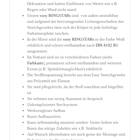
Dekoration und halten Einflüssen von Wetter wie z.B.
Regen oder Wind nicht stand.
Unsere
easy
RINGSTARs
sind von außen anstrahlbar
und aufgrund der hervorragenden Lichteigenschaften des
Stretchgewebes lässt sich der Körper in jede beliebige
Farbatmosphäre tauchen.
In der Miete sind die
easy
RINGSTARs
in der Farbe Weiß
erhältlich und schwer entflammbar nach
DIN 4102 B1
ausgestattet.
Im Verkauf sind sie in verschiedenen Farben (siehe
Farbkarte
), permanent schwer entflammbar und weiteren
Extras (z.B. Sprinklertauglichkeit) erhältlich
Die Stoffbespannung besteht aus dem Easy Stretchgewebe
aus Polyamid mit Elastan
Sie sind pflegeleicht, da der Stoff waschbar und bügelfrei
ist
Sie nehmen nur wenig Stauraum in Anspruch
Unkompliziertes Stecksystem
Werkzeugloser Aufbau
Kurze Aufbauzeiten
Kann selbstständig montiert werden: Gerne liefern wir
Ihnen das nötige Zubehör wie z.B. Stahlseile
Auf Wunsch übernehmen wir auch gerne die Montage und