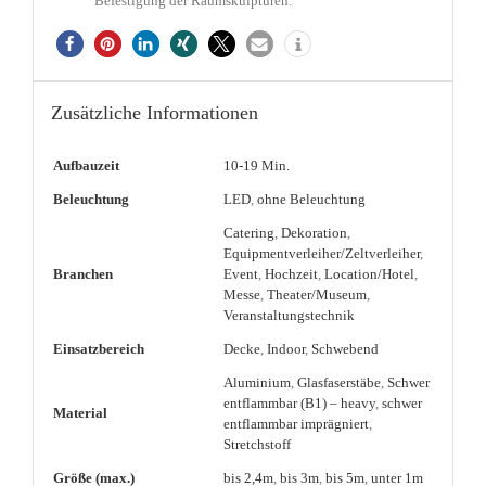
Befestigung der Raumskulpturen.
Zusätzliche Informationen
Aufbauzeit
10-19 Min.
Beleuchtung
LED
,
ohne Beleuchtung
Catering
,
Dekoration
,
Equipmentverleiher/Zeltverleiher
,
Branchen
Event
,
Hochzeit
,
Location/Hotel
,
Messe
,
Theater/Museum
,
Veranstaltungstechnik
Einsatzbereich
Decke
,
Indoor
,
Schwebend
Aluminium
,
Glasfaserstäbe
,
Schwer
entflammbar (B1) – heavy
,
schwer
Material
entflammbar imprägniert
,
Stretchstoff
Größe (max.)
bis 2,4m
,
bis 3m
,
bis 5m
,
unter 1m