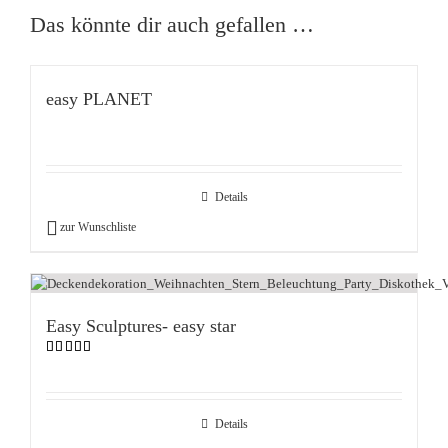
Das könnte dir auch gefallen …
easy PLANET
Details
zur Wunschliste
Easy Sculptures- easy star
Bewertet
mit
5.00
von 5
Details