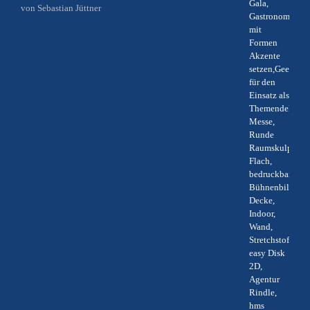
Bewertet
von Sebastian Jüttner
mit
5
von 5