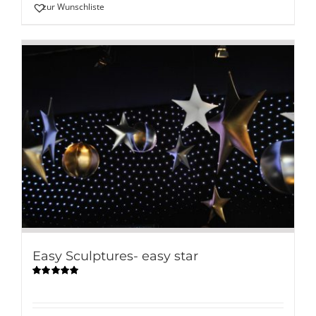
zur Wunschliste
Easy Sculptures- easy star
Bewertet
mit
5.00
von
5