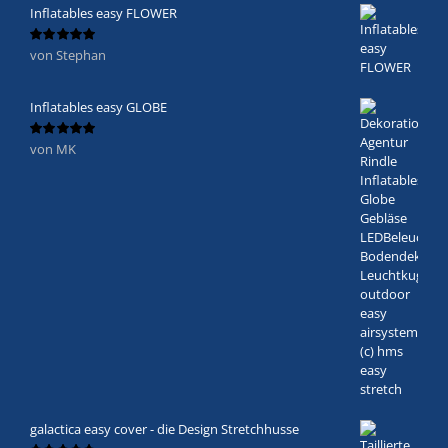
Inflatables easy FLOWER
von Stephan
Bewertet
mit
5
von 5
Inflatables easy GLOBE
von MK
Bewertet
mit
5
von 5
galactica easy cover - die Design Stretchhusse