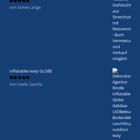
von Solvie Lange
Bewertet
mit
5
von 5
Inflatables easy GLOBE
von Issels, Sascha
Bewertet
mit
5
von 5