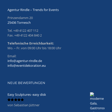
Agentur Rindle – Trends for Events
Prinzendamm 20
25436 Tornesch
Tel. +49 4122 407 112
Fax. +49 4122 404 840 2
Telefonische Erreichbarkeit:
Mo. – Fr. von 09:00 Uhr bis 18:00 Uhr
Email:
info@agentur-rindle.de
info@eventdekoration.eu
NEUE BEWERTUNGEN
Easy Sculptures- easy disk
von Sebastian Jüttner
Bewertet
mit
5
von 5