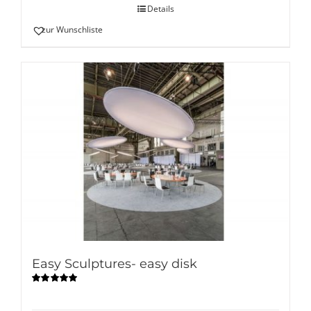
Details
zur Wunschliste
Easy Sculptures- easy disk
Bewertet
mit
5.00
von
5