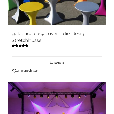
galactica easy cover – die Design
Stretchhusse
Bewertet
mit
5.00
von
5
Details
zur Wunschliste