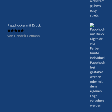
Papphocker mit Druck
von Hendrik Tiemann
Bewertet
mit
5
von 5