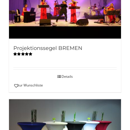
Projektionssegel BREMEN
Bewertet
mit
5.00
von
5
Details
zur Wunschliste