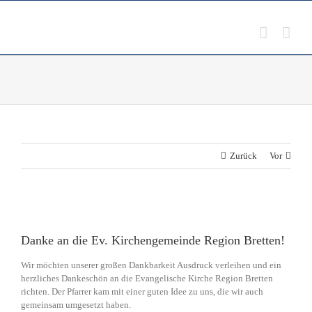
Zum
Inhalt
springen
Zurück
Vor
Zeige
grösseres
Danke an die Ev. Kirchengemeinde Region Bretten!
Bild
Wir möchten unserer großen Dankbarkeit Ausdruck verleihen und ein
herzliches Dankeschön an die Evangelische Kirche Region Bretten
richten. Der Pfarrer kam mit einer guten Idee zu uns, die wir auch
gemeinsam umgesetzt haben.