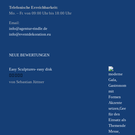
Telefonische Erreichbarkeit:
Mo. – Fr. von 09:00 Uhr bis 18:00 Uhr
Email:
info@agentur-rindle.de
info@eventdekoration.eu
NEUE BEWERTUNGEN
Easy Sculptures- easy disk
Bewertet
von Sebastian Jüttner
mit
5
von 5