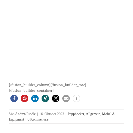
uneingeschränkt empfehlen, da sie eine hervorragende Reputation für
ihre 100%ige Zuverlässigkeit, ihre genauen und detailorientierten
Arbeitsweise sowie ihre einzigartige Kreativität genießen. Julie
hat ein
großes Netzwerk an internationalen Kontakten aufgebaut und wird von
einem kompetenten und erfahrenen Team unterstützt, das sicherstellt,
dass jeder Aspekt der Veranstaltungen perfekt ist.
Insgesamt ist Julie Pecquet eine bemerkenswerte Persönlichkeit mit
einer Leidenschaft für die Arbeit mit Kindern und einem
herausragenden Ruf im Entertainment-Bereich.
Mehr dazu finden Sie auf den Webseiten:
https://kinder-
events.hamburg/
und
https://juliepecquet.de/
[/fusion_builder_column][/fusion_builder_row]
[/fusion_builder_container]
Von
Andrea Rindle
|
16. Oktober 2023
|
Papphocker
,
Allgemein
,
Möbel &
Equipment
|
0 Kommentare