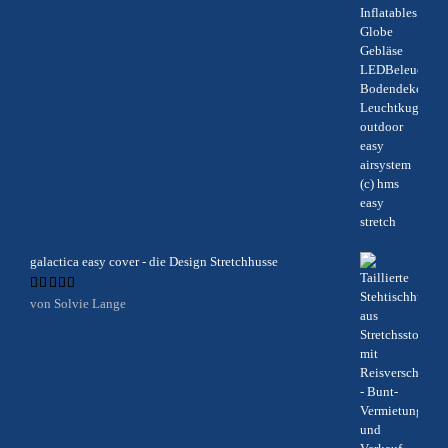
galactica easy cover - die Design Stretchhusse
Bewertet
von Solvie Lange
mit
5
von 5