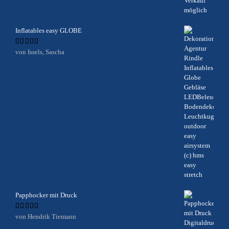
Inflatables easy GLOBE
Bewertet
von Issels, Sascha
mit
5
von 5
Papphocker mit Druck
Bewertet
von Hendrik Tiemann
mit
5
von 5