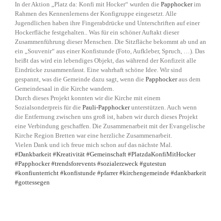
In der Aktion „Platz da: Konfi mit Hocker“ wurden die
Papphocker
im
Rahmen des Kennenlernens der Konfigruppe eingesetzt. Alle
Jugendlichen haben ihre Fingerabdrücke und Unterschriften auf einer
Hockerfläche festgehalten.. Was für ein schöner Auftakt dieser
Zusammenführung dieser Menschen. Die Sitzfläche bekommt ab und an
ein „Souvenir“ aus einer Konfistunde (Foto, Aufkleber, Spruch, …). Das
heißt das wird ein lebendiges Objekt, das während der Konfizeit alle
Eindrücke zusammenfasst. Eine wahrhaft schöne Idee. Wir sind
gespannt, was die Gemeinde dazu sagt, wenn die
Papphocker
aus dem
Gemeindesaal in die Kirche wandern.
Durch dieses Projekt konnten wir die Kirche mit einem
Sozialsonderpreis für die
Pauli-Papphocker
unterstützen. Auch wenn
die Entfernung zwischen uns groß ist, haben wir durch dieses Projekt
eine Verbindung geschaffen. Die Zusammenarbeit mit der Evangelische
Kirche Region Bretten war eine herzliche Zusammenarbeit.
Vielen Dank und ich freue mich schon auf das nächste Mal.
#Dankbarkeit
#Kreativität
#Gemeinschaft
#PlatzdaKonfiMitHocker
#Papphocker
#trendsforevents
#sozialerzweck
#gutestun
#konfiunterricht
#konfistunde
#pfarrer
#kirchengemeinde
#dankbarkeit
#gottessegen
ativen und detailreichen Veranstaltungen für Kinder erworben und
arbeitet mit renommierten Kunden wie RTL, ZDF, ARD, FIFA, UEFA,
LVMH, BE. AEROSPACE, SCHWARZKOPF und FOUR SEASONS
zusammen.
Als Agentur können wir Julie Pecquet und ihr Unternehmen