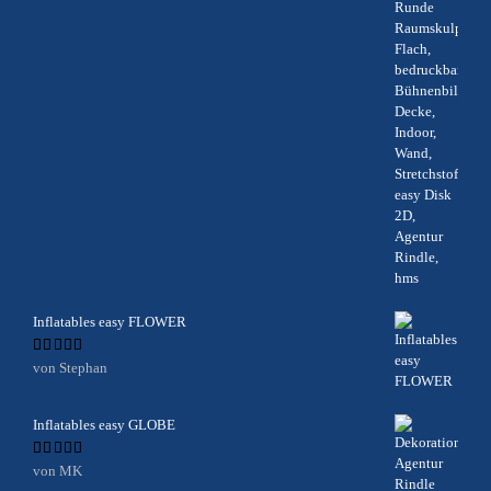
Inflatables easy FLOWER
Bewertet
von Stephan
mit
5
von 5
Inflatables easy GLOBE
Bewertet
von MK
mit
5
von 5