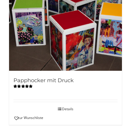
Papphocker mit Druck
Bewertet
mit
5.00
von
5
Details
zur Wunschliste