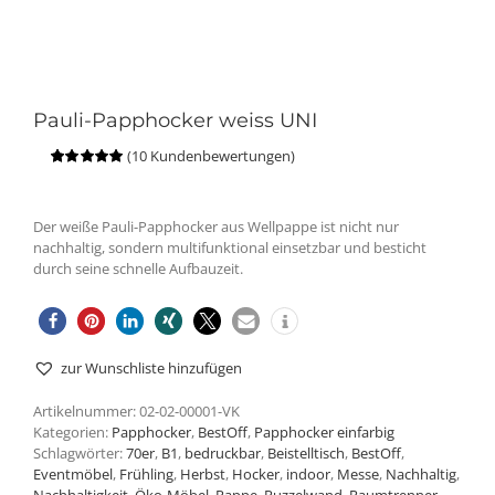
Pauli-Papphocker weiss UNI
(
10
Kundenbewertungen)
Bewertet
10
mit
4.90
von
5, basierend
auf
Der weiße Pauli-Papphocker aus Wellpappe ist nicht nur
Kundenbewertungen
nachhaltig, sondern multifunktional einsetzbar und besticht
durch seine schnelle Aufbauzeit.
zur Wunschliste hinzufügen
Artikelnummer:
02-02-00001-VK
Kategorien:
Papphocker
,
BestOff
,
Papphocker einfarbig
Schlagwörter:
70er
,
B1
,
bedruckbar
,
Beistelltisch
,
BestOff
,
Eventmöbel
,
Frühling
,
Herbst
,
Hocker
,
indoor
,
Messe
,
Nachhaltig
,