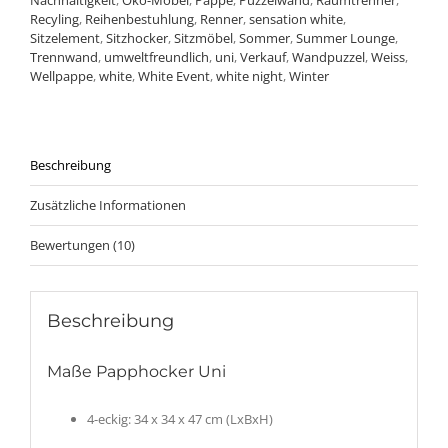
Nachhaltigkeit
,
Öko-Möbel
,
Pappe
,
Puzzelwand
,
Raumtrenner
,
Recyling
,
Reihenbestuhlung
,
Renner
,
sensation white
,
Sitzelement
,
Sitzhocker
,
Sitzmöbel
,
Sommer
,
Summer Lounge
,
Trennwand
,
umweltfreundlich
,
uni
,
Verkauf
,
Wandpuzzel
,
Weiss
,
Wellpappe
,
white
,
White Event
,
white night
,
Winter
Beschreibung
Zusätzliche Informationen
Bewertungen (10)
Beschreibung
Maße Papphocker Uni
4-eckig: 34 x 34 x 47 cm (LxBxH)