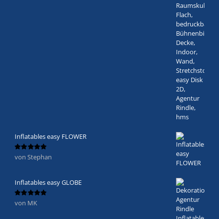
Inflatables easy FLOWER
von Stephan
Bewertet
mit
5
von 5
Inflatables easy GLOBE
von MK
Bewertet
mit
5
von 5