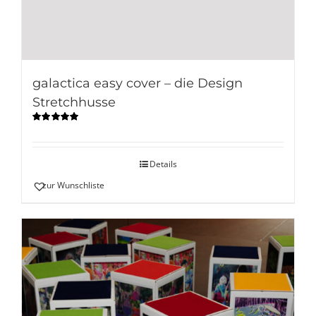
galactica easy cover – die Design
Stretchhusse
Bewertet
mit
5.00
von
5
Details
zur Wunschliste