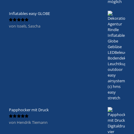
Inflatables easy GLOBE
von Issels, Sascha
Bewertet
mit
5
von 5
Papphocker mit Druck
von Hendrik Tiemann
Bewertet
mit
5
von 5