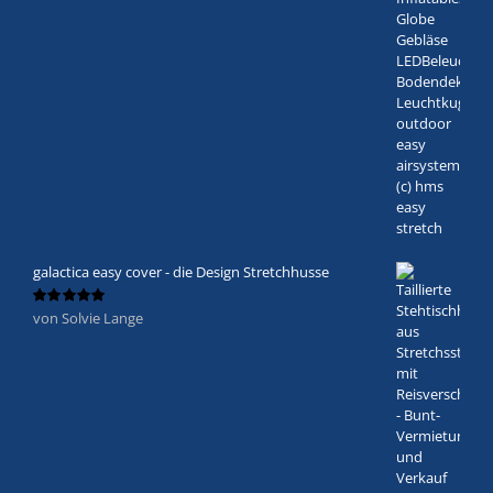
galactica easy cover - die Design Stretchhusse
von Solvie Lange
Bewertet
mit
5
von 5