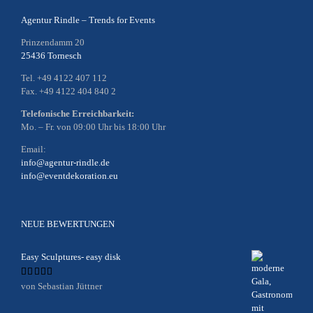
Agentur Rindle – Trends for Events
Prinzendamm 20
25436 Tornesch
Tel. +49 4122 407 112
Fax. +49 4122 404 840 2
Telefonische Erreichbarkeit:
Mo. – Fr. von 09:00 Uhr bis 18:00 Uhr
Email:
info@agentur-rindle.de
info@eventdekoration.eu
NEUE BEWERTUNGEN
Easy Sculptures- easy disk
Bewertet
von Sebastian Jüttner
mit
5
von 5