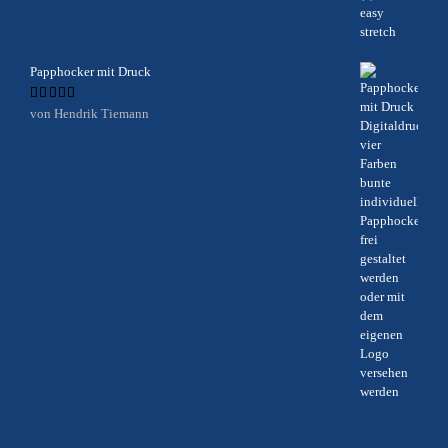
Papphocker mit Druck
Bewertet
von Hendrik Tiemann
mit
5
von 5