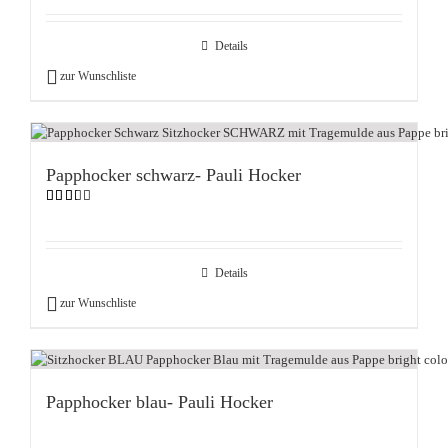
mit
4.90
von 5
Details
zur Wunschliste
Papphocker schwarz- Pauli Hocker
Bewertet
mit
2.33
von
5
Details
zur Wunschliste
Papphocker blau- Pauli Hocker