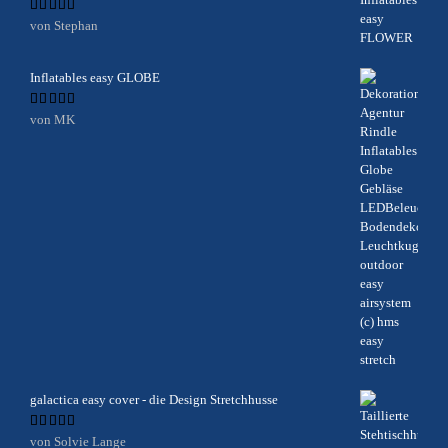
Bewertet
von Stephan
mit
5
von 5
Inflatables easy GLOBE
Bewertet
von MK
mit
5
von 5
galactica easy cover - die Design Stretchhusse
Bewertet
von Solvie Lange