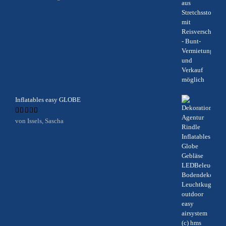
mit
5
von 5
Inflatables easy GLOBE
Bewertet
von Issels, Sascha
mit
5
von 5