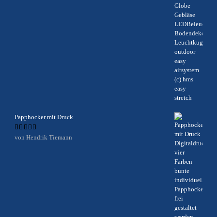
Papphocker mit Druck
Bewertet
von Hendrik Tiemann
mit
5
von 5