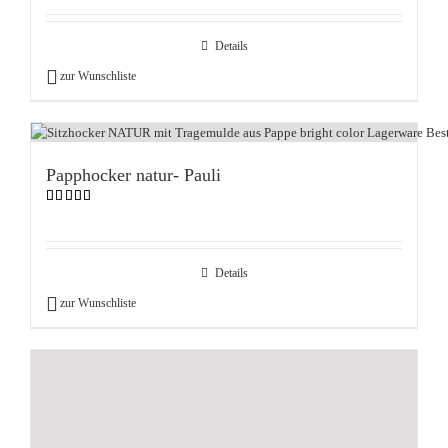
mit
4.90
von 5
Details
zur Wunschliste
Papphocker natur- Pauli
Bewertet
mit
4.00
von 5
Details
zur Wunschliste