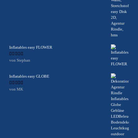
Inflatables easy FLOWER
Bewertet
von Stephan
mit
5
von 5
Inflatables easy GLOBE
Bewertet
von MK
mit
5
von 5