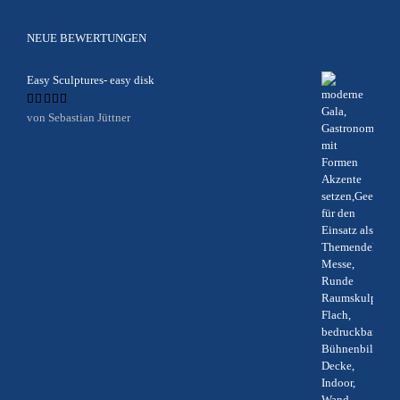
NEUE BEWERTUNGEN
Easy Sculptures- easy disk
Bewertet
von Sebastian Jüttner
mit
5
von 5