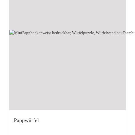
Pappwürfel