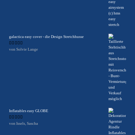
galactica easy cover - die Design Stretchhusse
Bewertet
von Solvie Lange
mit
5
von 5
Inflatables easy GLOBE
Bewertet
von Issels, Sascha
mit
5
von 5