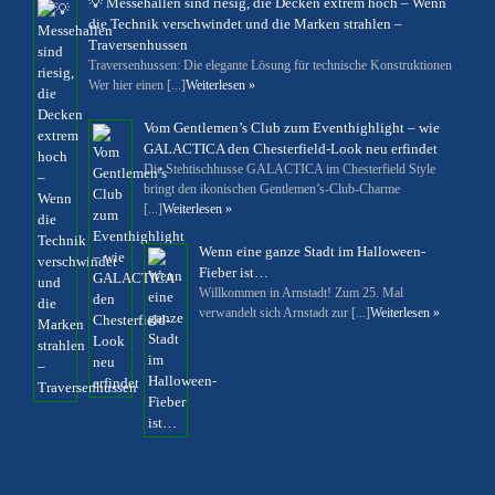
💡 Messehallen sind riesig, die Decken extrem hoch – Wenn
die Technik verschwindet und die Marken strahlen –
Traversenhussen
Traversenhussen: Die elegante Lösung für technische Konstruktionen
Wer hier einen [...]
Weiterlesen »
Vom Gentlemen’s Club zum Eventhighlight – wie
GALACTICA den Chesterfield-Look neu erfindet
Die Stehtischhusse GALACTICA im Chesterfield Style
bringt den ikonischen Gentlemen’s-Club-Charme
[...]
Weiterlesen »
Wenn eine ganze Stadt im Halloween-
Fieber ist…
Willkommen in Arnstadt! Zum 25. Mal
verwandelt sich Arnstadt zur [...]
Weiterlesen »