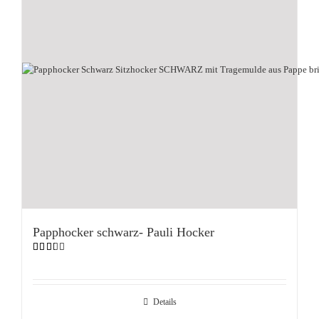
Papphocker schwarz- Pauli Hocker
Bewertet
mit
2.33
von
5
Details