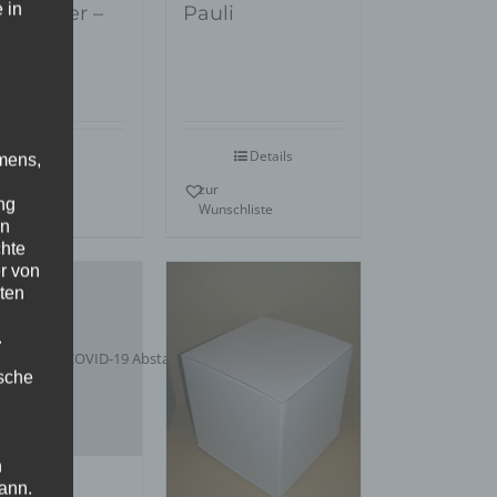
 in
phocker –
Pauli
in und
dlich
Details
Details
mens,
r
zur
ng
nschliste
Wunschliste
en
chte
r von
ten
.
ische
n
ann.
VID19