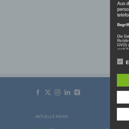
Aus d
perso
telef
Begri
Die Da
Richtl
GVO) v
auch f
dies zu
E
Wir v
folge
AKTUELLE NEWS