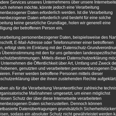
dere Services unseres Unternehmens über unsere Internetseite
Pap
uch nehmen möchte, könnte jedoch eine Verarbeitung
kle
nenbezogener Daten erforderlich werden. Ist die Verarbeitung
han
nenbezogener Daten erforderlich und besteht für eine solche
beitung keine gesetzliche Grundlage, holen wir generell eine
lligung der betroffenen Person ein.
Details
Details
erarbeitung personenbezogener Daten, beispielsweise des Na
nschrift, E-Mail-Adresse oder Telefonnummer einer betroffenen
zur
zur
zu
n, erfolgt stets im Einklang mit der Datenschutz-Grundverordnu
Wunschliste
Wunschliste
Wu
n Übereinstimmung mit den für uns geltenden landesspezifisch
schutzbestimmungen. Mittels dieser Datenschutzerklärung mö
 Unternehmen die Öffentlichkeit über Art, Umfang und Zweck de
rhobenen, genutzten und verarbeiteten personenbezogenen Da
mieren. Ferner werden betroffene Personen mittels dieser
schutzerklärung über die ihnen zustehenden Rechte aufgeklärt
aben als für die Verarbeitung Verantwortlicher zahlreiche techn
rganisatorische Maßnahmen umgesetzt, um einen möglichst
nlosen Schutz der über diese Internetseite verarbeiteten
nenbezogenen Daten sicherzustellen. Dennoch können
netbasierte Datenübertragungen grundsätzlich Sicherheitslücke
isen, sodass ein absoluter Schutz nicht gewährleistet werden k
Papiertischhusse
CO