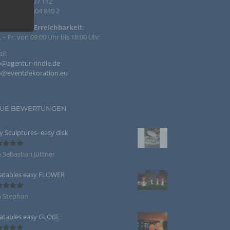
. +49 4122 407 112
. +49 4122 404 840 2
efonische Erreichbarkeit:
 – Fr. von 09:00 Uhr bis 18:00 Uhr
il:
, deren
beitet
o@agentur-rindle.de
o@eventdekoration.eu
UE BEWERTUNGEN
te
zogenen
y Sculptures- easy disk
die
re Form
 Sebastian Jüttner
ertet
s
5
von 5
latables easy FLOWER
n Stephan
ertet
5
von 5
zogener
latables easy GLOBE