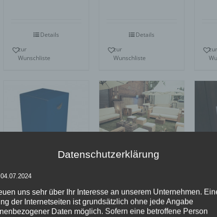
5
2.33
Bewertet
von 5
mit
5.00
von
5
Details
Details
zur
zur
zu
Wunschliste
Wunschliste
Wu
Datenschutzerklärung
Rustikale
 04.07.2024
Outdoorlounge
Papphocker
Teredo
reuen uns sehr über Ihr Interesse an unserem Unternehmen. Ein
blau- Pauli
ng der Internetseiten ist grundsätzlich ohne jede Angabe
Hocker
3-E
nenbezogener Daten möglich. Sofern eine betroffene Person