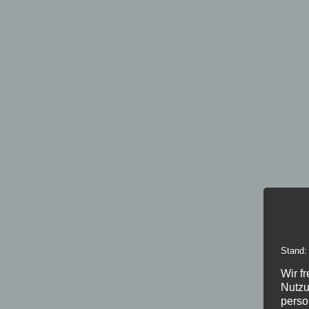
Stand:
Wir f
Nutzu
perso