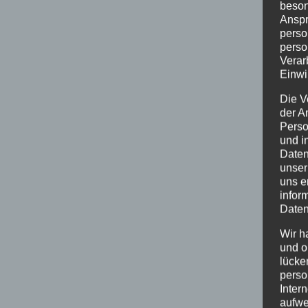
beson
Anspr
perso
perso
Verar
Einwi
Die V
der A
Perso
und i
Daten
unser
uns e
infor
Daten
Wir h
und o
lücke
perso
Inter
aufwe