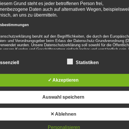
iesem Grund steht es jeder betroffenen Person frei,
Pro
nenbezogene Daten auch auf alternativen Wegen, beispielswe
Papphocker
onisch, an uns zu übermitteln.
gelb- Pauli
ffsbestimmungen
Hocker
tenschutzerklärung beruht auf den Begrifflichkeiten, die durch den Europäisc
inien- und Verordnungsgeber beim Erlass der Datenschutz-Grundverordnung (
erwendet wurden. Unsere Datenschutzerklärung soll sowohl für die Öffentlichk
ür unsere Kunden und Geschäftspartner einfach lesbar und verständlich sein.
Details
Details
 gewährleisten, möchten wir vorab die verwendeten Begrifflichkeiten erläutern
zur
zur
zu
ssenziell
Statistiken
erwenden in dieser Datenschutzerklärung unter anderem die
Wunschliste
Wunschliste
Wu
nden Begriffe:
✓ Akzeptieren
a) personenbezogene Daten
PRODUKTSUCHE
IM
Auswahl speichern
Personenbezogene Daten sind alle Informationen, die sich auf eine identifizie
Age
identifizierbare natürliche Person (im Folgenden „betroffene Person") beziehen
identifizierbar wird eine natürliche Person angesehen, die direkt oder indirekt,
✕ Ablehnen
insbesondere mittels Zuordnung zu einer Kennung wie einem Namen, zu eine
Pr
Kennnummer, zu Standortdaten, zu einer Online-Kennung oder zu einem oder
254
mehreren besonderen Merkmalen, die Ausdruck der physischen, physiologisc
Personalisieren
genetischen, psychischen, wirtschaftlichen, kulturellen oder sozialen Identität