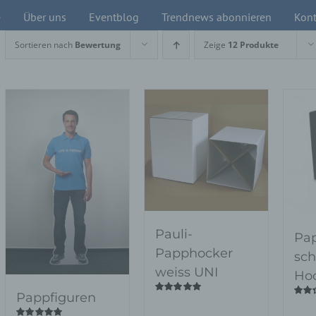
e
Über uns
Eventblog
Trendnews abonnieren
Kont
Sortieren nach
Bewertung
Zeige
12 Produkte
Pauli-
Pa
Papphocker
sch
weiss UNI
Ho
Pappfiguren
Bewertet
Bewer
mit
4.90
von
mit