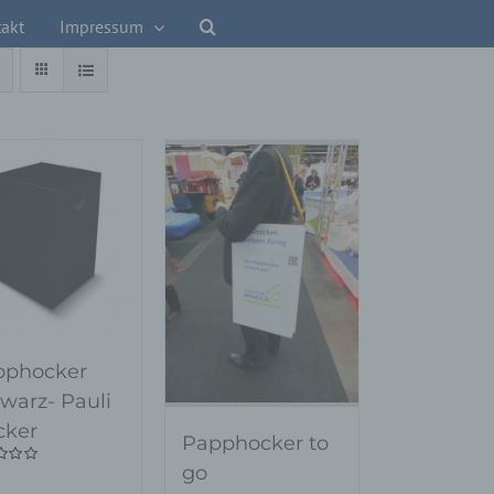
akt
Impressum
pphocker
warz- Pauli
cker
Papphocker to
go
tet