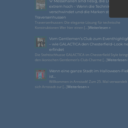
💡 Messehallen sind riesig, die Decken
extrem hoch – Wenn die Technik
verschwindet und die Marken strahlen –
Traversenhussen
Traversenhussen: Die elegante Lösung für technische
Konstruktionen Wer hier einen [...]
Weiterlesen »
Vom Gentlemen’s Club zum Eventhighlig
– wie GALACTICA den Chesterfield-Look n
erfindet
Die Stehtischhusse GALACTICA im Chesterfield Style bring
den ikonischen Gentlemen’s-Club-Charme [...]
Weiterlesen 
Wenn eine ganze Stadt im Halloween-Fie
ist…
Willkommen in Arnstadt! Zum 25. Mal verwandelt
sich Arnstadt zur [...]
Weiterlesen »