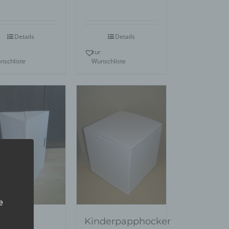
Details
Details
r
zur
nschliste
Wunschliste
e
ck-
Kinderpapphocker