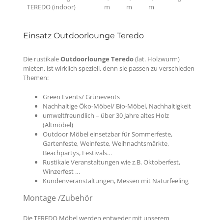
TEREDO (indoor)
m
m
m
Einsatz Outdoorlounge Teredo
Die rustikale
Outdoorlounge Teredo
(lat. Holzwurm)
mieten, ist wirklich speziell, denn sie passen zu verschieden
Themen:
Green Events/ Grünevents
Nachhaltige Öko-Möbel/ Bio-Möbel, Nachhaltigkeit
umweltfreundlich – über 30 Jahre altes Holz
(Altmöbel)
Outdoor Möbel einsetzbar für Sommerfeste,
Gartenfeste, Weinfeste, Weihnachtsmärkte,
Beachpartys, Festivals…
Rustikale Veranstaltungen wie z.B. Oktoberfest,
Winzerfest …
Kundenveranstaltungen, Messen mit Naturfeeling
Montage /Zubehör
Die TEREDO Möbel werden entweder mit unserem