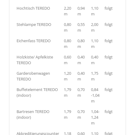
Hochtisch TEREDO
2,20
0,94
1,10
folgt
m
m
m
Stehlampe TEREDO
0,80
0,55
2,00
folgt
m
m
m
Eichenfass TEREDO
0,80
0,80
1,10
folgt
m
m
m
Holzkiste/ Apfelkiste
0,60
0,40
0,40
folgt
TEREDO
m
m
m
Garderobenwagen
1,20
0,40
1,75
folgt
TEREDO
m
m
m
Buffetelement TEREDO
1,79
0,70
0,84
folgt
(indoor)
m
m
-1,04
m
Bartresen TEREDO
1,79
0,70
1,04-
folgt
(indoor)
m
m
1,24
m
Akkreditierungscounter
1,18
0,60
1,10
folgt