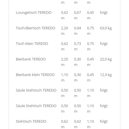
m
m
m
Loungetisch TEREDO
0,62
0,67
0,45
folgt
m
m
m
Tisch/Biertisch TEREDO
2,20
0,94
0,75
63,0 kg
m
m
m
Tisch klein TEREDO
0,62
0,73
0,75
folgt
m
m
m
Bierbank TEREDO
2,20
0,30
0,45
22,0 kg
m
m
m
Bierbank klein TEREDO
1,10
0,30
0,45
12,3 kg
m
m
m
Säule Stehtisch TEREDO
0,50
0,50
1,10
folgt
m
m
m
Säule Stehtisch TEREDO
0,50
0,50
1,10
folgt
m
m
m
Stehtisch TEREDO
0,62
0,62
1,10
folgt
m
m
m