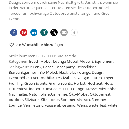
Design, sondern durch seine Nachhaltigkeit. Das ist, als wenn sie
in der Natur bequem chillen. Mieten sie die Outdoormöbel
Teredo für hochwertige Outdoorveranstaltungen und Green
Events.
zur Wunschliste hinzufügen
Artikelnummer:
06-12-00001-VM-teredo
Kategorien:
Beach Möbel
,
Lounge Möbel
,
Möbel & Equipment
Schlagwörter:
Bank
,
Beach
,
Beachparty
,
Beistelltisch
,
Bierbankgarnitur
,
Bio-Möbel
,
black
,
blacklounge
,
Design
,
Eventmöbel
,
Eventmobilar
,
Festival
,
Festzeltgarnituren
,
Foyer
,
Frühling
,
Green Events
,
Grüne Events
,
Herbst
,
Hochzeit
,
Holz
,
Hüttenfest
,
indoor
,
Kunstleder
,
LED
,
Lounge
,
Messe
,
Mietmöbel
,
Nachhaltig
,
Natur
,
ohne Armlehne
,
Öko-Möbel
,
Oktoberfest
,
outdoor
,
Sitzbank
,
Sitzhocker
,
Sommer
,
stylisch
,
Summer
Lounge
,
Vermietung
,
wasserabweisend
,
Weiss
,
wetterfest
,
white