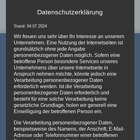
Datenschutzerklärung
Stand: 04.07.2024
Wir freuen uns sehr über Ihr Interesse an unserem
Unternehmen. Eine Nutzung der Internetseiten ist
grundsätzlich ohne jede Angabe
personenbezogener Daten möglich. Sofern eine
betroffene Person besondere Services unseres
Unternehmens über unsere Internetseite in
Anspruch nehmen möchte, könnte jedoch eine
AKTUELLE NEWS
Verarbeitung personenbezogener Daten
erforderlich werden. Ist die Verarbeitung
💡 Messehallen sind riesig, die Decken extrem hoch
personenbezogener Daten erforderlich und
– Wenn die Technik verschwindet und die Marken
besteht für eine solche Verarbeitung keine
strahlen – Traversenhussen
gesetzliche Grundlage, holen wir generell eine
Traversenhussen: Die elegante Lösung für technische Konstruktionen
Einwilligung der betroffenen Person ein.
Wer hier einen [...]
Weiterlesen »
Die Verarbeitung personenbezogener Daten,
Vom Gentlemen’s Club zum Eventhighlight – wie
beispielsweise des Namens, der Anschrift, E-Mail-
GALACTICA den Chesterfield-Look neu erfindet
Adresse oder Telefonnummer einer betroffenen
Die Stehtischhusse GALACTICA im Chesterfield Style bringt