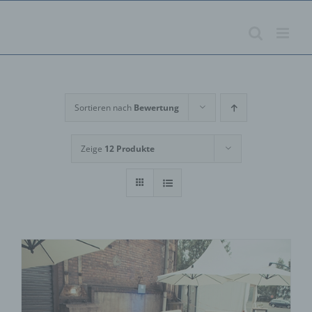
Zum
Inhalt
springen
Sortieren nach
Bewertung
Zeige
12 Produkte