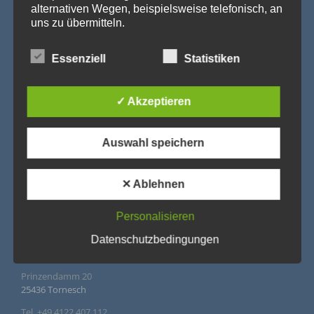
alternativen Wegen, beispielsweise telefonisch, an
uns zu übermitteln.
Begriffsbestimmungen
Essenziell
Statistiken
Die Datenschutzerklärung beruht auf den Begrifflichkeiten, die
durch den Europäischen Richtlinien- und Verordnungsgeber
beim Erlass der Datenschutz-Grundverordnung (DS-GVO)
✓ Akzeptieren
verwendet wurden. Unsere Datenschutzerklärung soll sowohl
für die Öffentlichkeit als auch für unsere Kunden und
Geschäftspartner einfach lesbar und verständlich sein. Um
dies zu gewährleisten, möchten wir vorab die verwendeten
Auswahl speichern
Begrifflichkeiten erläutern.
Wir verwenden in dieser Datenschutzerklärung
✕ Ablehnen
unter anderem die folgenden Begriffe:
Personalisieren
IMPRESSUM
a) personenbezogene Daten
Datenschutzbedingungen
Agentur Rindle – Trends for Events
Personenbezogene Daten sind alle Informationen, die
Prinzendamm 20
sich auf eine identifizierte oder identifizierbare
natürliche Person (im Folgenden „betroffene Person")
25436 Tornesch
beziehen. Als identifizierbar wird eine natürliche Person
angesehen, die direkt oder indirekt, insbesondere
Tel. +49 4122 407 112