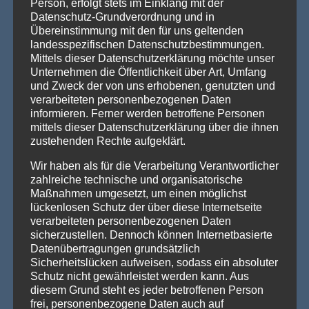
Person, erfolgt stets im Einklang mit der
den ikonischen Gentlemen’s-Club-Charme [...]
Weiterlesen »
Datenschutz-Grundverordnung und in
Übereinstimmung mit den für uns geltenden
Wenn eine ganze Stadt im Halloween-Fieber ist…
landesspezifischen Datenschutzbestimmungen.
Willkommen in Arnstadt! Zum 25. Mal verwandelt sich
Mittels dieser Datenschutzerklärung möchte unser
Arnstadt zur [...]
Weiterlesen »
Unternehmen die Öffentlichkeit über Art, Umfang
und Zweck der von uns erhobenen, genutzten und
verarbeiteten personenbezogenen Daten
informieren. Ferner werden betroffene Personen
PRODUKTSUCHE
mittels dieser Datenschutzerklärung über die ihnen
zustehenden Rechte aufgeklärt.
Wir haben als für die Verarbeitung Verantwortlicher
zahlreiche technische und organisatorische
Maßnahmen umgesetzt, um einen möglichst
lückenlosen Schutz der über diese Internetseite
verarbeiteten personenbezogenen Daten
sicherzustellen. Dennoch können Internetbasierte
Datenübertragungen grundsätzlich
Sicherheitslücken aufweisen, sodass ein absoluter
Schutz nicht gewährleistet werden kann. Aus
diesem Grund steht es jeder betroffenen Person
frei, personenbezogene Daten auch auf