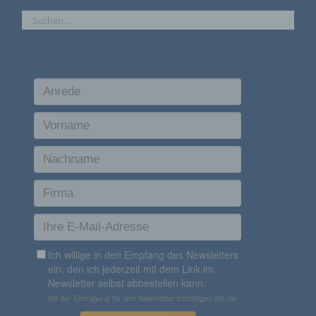
Internetseite, von welcher ein zugreifendes System auf
unsere Internetseite gelangt (sogenannte Referrer), (4) die
Unterwebseiten, welche über ein zugreifendes System auf
unserer Internetseite angesteuert werden, (5) das Datum und
die Uhrzeit eines Zugriffs auf die Internetseite, (6) eine
Internet-Protokoll-Adresse (IP-Adresse), (7) der Internet-
Service-Provider des zugreifenden Systems und (8) sonstige
ähnliche Daten und Informationen, die der Gefahrenabwehr im
Falle von Angriffen auf unsere informationstechnologischen
Systeme dienen.
Bei der Nutzung dieser allgemeinen Daten und
Informationen ziehen wird keine Rückschlüsse auf
die betroffene Person. Diese Informationen werden
vielmehr benötigt, um (1) die Inhalte unserer
Internetseite korrekt auszuliefern, (2) die Inhalte
unserer Internetseite sowie die Werbung für diese
zu optimieren, (3) die dauerhafte
Funktionsfähigkeit unserer
informationstechnologischen Systeme und der
Technik unserer Internetseite zu gewährleisten
sowie (4) um Strafverfolgungsbehörden im Falle
eines Cyberangriffes die zur Strafverfolgung
notwendigen Informationen bereitzustellen. Diese
anonym erhobenen Daten und Informationen