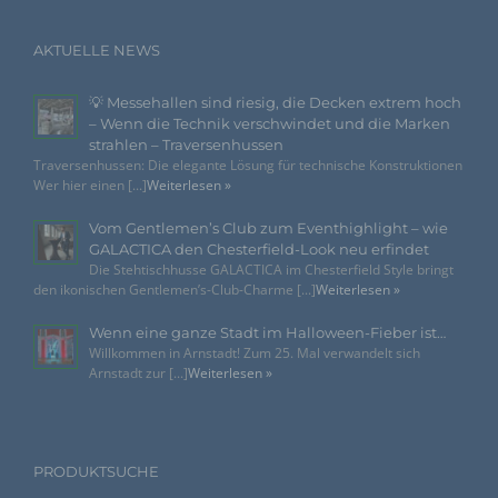
virtuellen Warenkorb gelegt hat, über ein Cookie.
Die betroffene Person kann die Setzung von
AKTUELLE NEWS
Cookies durch unsere Internetseite jederzeit
mittels einer entsprechenden Einstellung des
💡 Messehallen sind riesig, die Decken extrem hoch
genutzten Internetbrowsers verhindern und damit
– Wenn die Technik verschwindet und die Marken
der Setzung von Cookies dauerhaft
strahlen – Traversenhussen
widersprechen. Ferner können bereits gesetzte
Traversenhussen: Die elegante Lösung für technische Konstruktionen
Cookies jederzeit über einen Internetbrowser oder
Wer hier einen [...]
Weiterlesen »
andere Softwareprogramme gelöscht werden. Dies
ist in allen gängigen Internetbrowsern möglich.
Vom Gentlemen’s Club zum Eventhighlight – wie
Deaktiviert die betroffene Person die Setzung von
GALACTICA den Chesterfield-Look neu erfindet
Cookies in dem genutzten Internetbrowser, sind
Die Stehtischhusse GALACTICA im Chesterfield Style bringt
unter Umständen nicht alle Funktionen unserer
den ikonischen Gentlemen’s-Club-Charme [...]
Weiterlesen »
Internetseite vollumfänglich nutzbar.
Wenn eine ganze Stadt im Halloween-Fieber ist…
Erfassung von allgemeinen Daten und Informationen
Willkommen in Arnstadt! Zum 25. Mal verwandelt sich
Arnstadt zur [...]
Weiterlesen »
Die Internetseite erfasst mit jedem Aufruf der Internetseite
durch eine betroffene Person oder ein automatisiertes System
eine Reihe von allgemeinen Daten und Informationen. Diese
allgemeinen Daten und Informationen werden in den Logfiles
des Servers gespeichert. Erfasst werden können die (1)
PRODUKTSUCHE
verwendeten Browsertypen und Versionen, (2) das vom
zugreifenden System verwendete Betriebssystem, (3) die