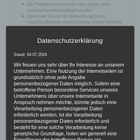
Die Thekenmodule sind für den Indoor- und
Outdoorbereich konzipiert worden.
Optionaler Einsatz der Beleuchtung durch
Leuchtstoffröhren (Farbänderung mittels Farbfolie)
Einfache Handhabung.
Fahrbare Module auf Rollen, lassen Sie leicht
Datenschutzerklärung
platzieren.
Kurze Aufbauzeiten
Auf Wunsch übernehmen wir auch gerne die
Stand: 04.07.2024
Montage/Demontage.
Wir freuen uns sehr über Ihr Interesse an unserem
Unternehmen. Eine Nutzung der Internetseiten ist
grundsätzlich ohne jede Angabe
personenbezogener Daten möglich. Sofern eine
betroffene Person besondere Services unseres
Unternehmens über unsere Internetseite in
Anspruch nehmen möchte, könnte jedoch eine
Das könnte dir auch gefallen …
Verarbeitung personenbezogener Daten
erforderlich werden. Ist die Verarbeitung
personenbezogener Daten erforderlich und
besteht für eine solche Verarbeitung keine
gesetzliche Grundlage, holen wir generell eine
Einwilligung der betroffenen Person ein.