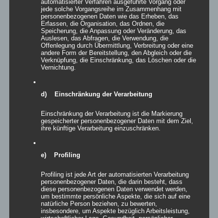
Bewertet
automatisierter Verfahren ausgeführte Vorgang oder
mit
5.00
von
jede solche Vorgangsreihe im Zusammenhang mit
5
personenbezogenen Daten wie das Erheben, das
Erfassen, die Organisation, das Ordnen, die
Details
Speicherung, die Anpassung oder Veränderung, das
Auslesen, das Abfragen, die Verwendung, die
zur Wunschliste
Offenlegung durch Übermittlung, Verbreitung oder eine
andere Form der Bereitstellung, den Abgleich oder die
Verknüpfung, die Einschränkung, das Löschen oder die
Vernichtung.
d) Einschränkung der Verarbeitung
Einschränkung der Verarbeitung ist die Markierung
gespeicherter personenbezogener Daten mit dem Ziel,
ihre künftige Verarbeitung einzuschränken.
e) Profiling
Profiling ist jede Art der automatisierten Verarbeitung
personenbezogener Daten, die darin besteht, dass
diese personenbezogenen Daten verwendet werden,
um bestimmte persönliche Aspekte, die sich auf eine
natürliche Person beziehen, zu bewerten,
insbesondere, um Aspekte bezüglich Arbeitsleistung,
wirtschaftlicher Lage, Gesundheit, persönlicher