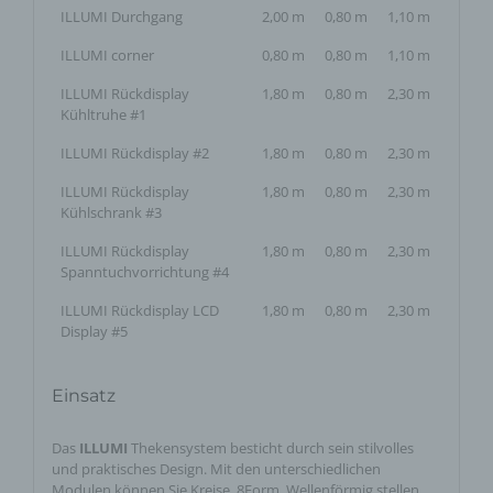
ILLUMI Durchgang
2,00 m
0,80 m
1,10 m
ILLUMI corner
0,80 m
0,80 m
1,10 m
ILLUMI Rückdisplay
1,80 m
0,80 m
2,30 m
Kühltruhe #1
ILLUMI Rückdisplay #2
1,80 m
0,80 m
2,30 m
ILLUMI Rückdisplay
1,80 m
0,80 m
2,30 m
Kühlschrank #3
ILLUMI Rückdisplay
1,80 m
0,80 m
2,30 m
Spanntuchvorrichtung #4
ILLUMI Rückdisplay LCD
1,80 m
0,80 m
2,30 m
Display #5
Einsatz
Das
ILLUMI
Thekensystem besticht durch sein stilvolles
und praktisches Design. Mit den unterschiedlichen
Modulen können Sie Kreise, 8Form, Wellenförmig stellen.