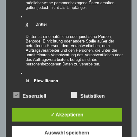
möglicherweise personenbezogene Daten erhalten,
gelten jedoch nicht als Empfänger.
exclude-from-search
(0)
featured
(35)
j) Dritter
outofstock
(0)
rated-1
(0)
Dritter ist eine natürliche oder juristische Person,
rated-2
(1)
Behörde, Einrichtung oder andere Stelle außer der
betroffenen Person, dem Verantwortlichen, dem
rated-3
(0)
Auftragsverarbeiter und den Personen, die unter der
unmittelbaren Verantwortung des Verantwortlichen oder
rated-4
(1)
des Auftragsverarbeiters befugt sind, die
personenbezogenen Daten zu verarbeiten.
rated-5
(25)
k) Einwilligung
Produkt-Kategorien
Produkt-Kategorien
Einwilligung ist jede von der betroffenen Person
Essenziell
Statistiken
freiwillig für den bestimmten Fall in informierter Weise
und unmissverständlich abgegebene Willensbekundung
in Form einer Erklärung oder einer sonstigen
Produkt Schlagwörter
eindeutigen bestätigenden Handlung, mit der die
✓ Akzeptieren
betroffene Person zu verstehen gibt, dass sie mit der
Verarbeitung der sie betreffenden personenbezogenen
Produkt Aufbauzeit
Daten einverstanden ist.
Auswahl speichern