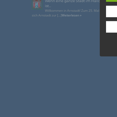
Wenn eine ganze Stadt im Halloween-Fie
Inter
ist…
aufwe
Willkommen in Arnstadt! Zum 25. Mal verwandelt
sich Arnstadt zur [...]
Weiterlesen »
Aus d
perso
telef
Begri
Die Da
Richtl
GVO) v
auch f
dies zu
Wir v
folge