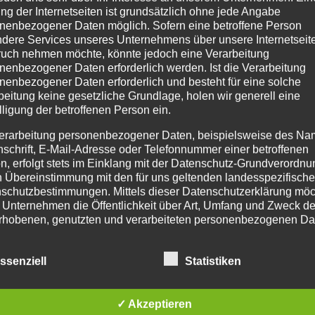
ng der Internetseiten ist grundsätzlich ohne jede Angabe
nenbezogener Daten möglich. Sofern eine betroffene Person
dere Services unseres Unternehmens über unsere Internetseite
PRODUKTSUCHE
IM
uch nehmen möchte, könnte jedoch eine Verarbeitung
nenbezogener Daten erforderlich werden. Ist die Verarbeitung
nenbezogener Daten erforderlich und besteht für eine solche
Age
beitung keine gesetzliche Grundlage, holen wir generell eine
Pr
lligung der betroffenen Person ein.
254
erarbeitung personenbezogener Daten, beispielsweise des Na
Tel
nschrift, E-Mail-Adresse oder Telefonnummer einer betroffenen
Fax
n, erfolgt stets im Einklang mit der Datenschutz-Grundverordnu
n Übereinstimmung mit den für uns geltenden landesspezifisch
Tel
schutzbestimmungen. Mittels dieser Datenschutzerklärung mö
Mo.
 Unternehmen die Öffentlichkeit über Art, Umfang und Zweck de
Ema
rhobenen, genutzten und verarbeiteten personenbezogenen Da
inf
mieren. Ferner werden betroffene Personen mittels dieser
ht
inf
schutzerklärung über die ihnen zustehenden Rechte aufgeklärt
eu
ssenziell
Statistiken
aben als für die Verarbeitung Verantwortlicher zahlreiche techn
t
rganisatorische Maßnahmen umgesetzt, um einen möglichst
»
NE
nlosen Schutz der über diese Internetseite verarbeiteten
✓ Akzeptieren
nenbezogenen Daten sicherzustellen. Dennoch können