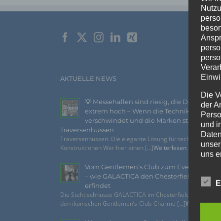
Nutzu
perso
beson
Anspr
perso
perso
Verar
Einwi
AKTUELLE NEWS
Die V
💡 Messehallen sind riesig, die Decken
der A
extrem hoch – Wenn die Technik
Perso
verschwindet und die Marken strahlen –
und i
Traversenhussen
Daten
Traversenhussen: Die elegante Lösung für technische
unser
Konstruktionen Wer hier einen [...]
Weiterlesen »
uns e
infor
Vom Gentlemen’s Club zum Eventhighlig
Daten
– wie GALACTICA den Chesterfield-Look n
E
erfindet
Wir h
Die Stehtischhusse GALACTICA im Chesterfield Style bring
und o
den ikonischen Gentlemen’s-Club-Charme [...]
Weiterlesen 
lücke
perso