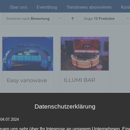
e
Über uns
Eventblog
Trendnews abonnieren
Kont
Sortieren nach
Bewertung
Zeige
12 Produkte
ILLUMI BAR
Easy variowave
Datenschutzerklärung
Details
Details
zur
zur
 04.07.2024
Wunschliste
Wunschliste
reuen uns sehr über Ihr Interesse an unserem Unternehmen. Ein