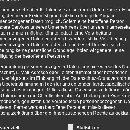
zur
Wunschliste
reuen uns sehr über Ihr Interesse an unserem Unternehmen. Ein
ng der Internetseiten ist grundsätzlich ohne jede Angabe
nenbezogener Daten möglich. Sofern eine betroffene Person
dere Services unseres Unternehmens über unsere Internetseite
uch nehmen möchte, könnte jedoch eine Verarbeitung
nenbezogener Daten erforderlich werden. Ist die Verarbeitung
nenbezogener Daten erforderlich und besteht für eine solche
PRODUKTSUCHE
IM
beitung keine gesetzliche Grundlage, holen wir generell eine
lligung der betroffenen Person ein.
Age
erarbeitung personenbezogener Daten, beispielsweise des Na
Pr
nschrift, E-Mail-Adresse oder Telefonnummer einer betroffenen
254
n, erfolgt stets im Einklang mit der Datenschutz-Grundverordnu
n Übereinstimmung mit den für uns geltenden landesspezifisch
Tel
schutzbestimmungen. Mittels dieser Datenschutzerklärung mö
Fax
 Unternehmen die Öffentlichkeit über Art, Umfang und Zweck de
rhobenen, genutzten und verarbeiteten personenbezogenen Da
Tel
Mo.
mieren. Ferner werden betroffene Personen mittels dieser
schutzerklärung über die ihnen zustehenden Rechte aufgeklärt
Ema
inf
aben als für die Verarbeitung Verantwortlicher zahlreiche techn
ht
inf
ssenziell
Statistiken
rganisatorische Maßnahmen umgesetzt, um einen möglichst