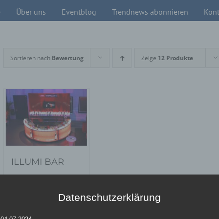
e
Über uns
Eventblog
Trendnews abonnieren
Kont
Sortieren nach
Bewertung
Zeige
12 Produkte
ILLUMI BAR
Datenschutzerklärung
Details
 04.07.2024