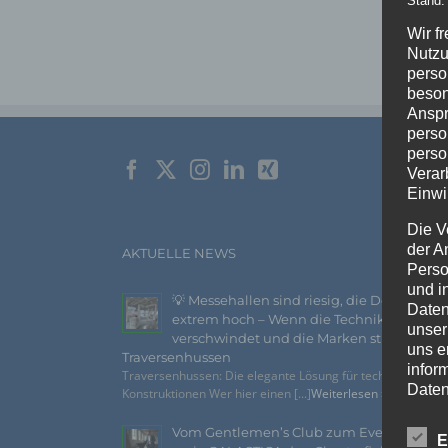
Wir f
Nutzu
perso
beson
Anspr
perso
perso
Verar
Einwi
Die V
der A
AKTUELLE NEWS
Perso
und i
💡 Messehallen sind riesig, die Decken
Daten
extrem hoch – Wenn die Technik
unser
verschwindet und die Marken strahlen –
uns e
Traversenhussen
infor
Traversenhussen: Die elegante Lösung für technische
Daten
Konstruktionen Wer hier einen [...]
Weiterlesen »
Wir h
Vom Gentlemen’s Club zum Eventhighlig
E
und o