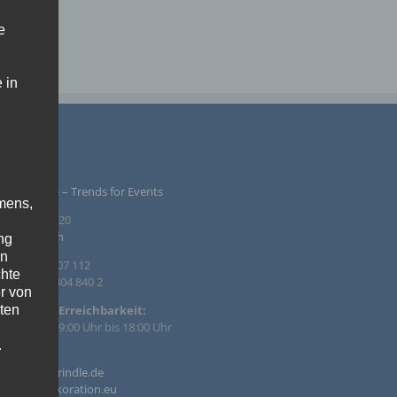
e
 in
PRESSUM
ntur Rindle – Trends for Events
mens,
inzendamm 20
36 Tornesch
ng
en
. +49 4122 407 112
chte
. +49 4122 404 840 2
r von
ten
efonische Erreichbarkeit:
 – Fr. von 09:00 Uhr bis 18:00 Uhr
.
il:
o@agentur-rindle.de
ische
o@eventdekoration.eu