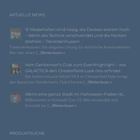
E-Mail: info@eventdekoration.eu
AKTUELLE NEWS
Cookies / SessionStorage / LocalStorage
Die Internetseiten verwenden teilweise so genannte Cookies,
💡 Messehallen sind riesig, die Decken extrem hoch
LocalStorage und SessionStorage. Dies dient dazu, unser
– Wenn die Technik verschwindet und die Marken
Angebot nutzerfreundlicher, effektiver und sicherer zu
strahlen – Traversenhussen
machen. Local Storage und SessionStorage ist eine
Traversenhussen: Die elegante Lösung für technische Konstruktionen
Technologie, mit welcher ihr Browser Daten auf Ihrem
Computer oder mobilen Gerät abspeichert. Cookies sind
Wer hier einen [...]
Weiterlesen »
Textdateien, welche über einen Internetbrowser auf einem
Computersystem abgelegt und gespeichert werden. Sie
Vom Gentlemen’s Club zum Eventhighlight – wie
können die Verwendung von Cookies, LocalStorage und
GALACTICA den Chesterfield-Look neu erfindet
SessionStorage durch entsprechende Einstellung in Ihrem
Browser verhindern.
Die Stehtischhusse GALACTICA im Chesterfield Style bringt
den ikonischen Gentlemen’s-Club-Charme [...]
Weiterlesen »
Zahlreiche Internetseiten und Server verwenden
Cookies. Viele Cookies enthalten eine sogenannte
Wenn eine ganze Stadt im Halloween-Fieber ist…
Cookie-ID. Eine Cookie-ID ist eine eindeutige
Willkommen in Arnstadt! Zum 25. Mal verwandelt sich
Kennung des Cookies. Sie besteht aus einer
Arnstadt zur [...]
Weiterlesen »
Zeichenfolge, durch welche Internetseiten und
Server dem konkreten Internetbrowser zugeordnet
werden können, in dem das Cookie gespeichert
wurde. Dies ermöglicht es den besuchten
PRODUKTSUCHE
Internetseiten und Servern, den individuellen