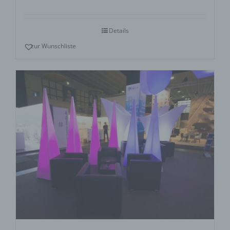
Bewertet
mit
5.00
von
5
Details
zur Wunschliste