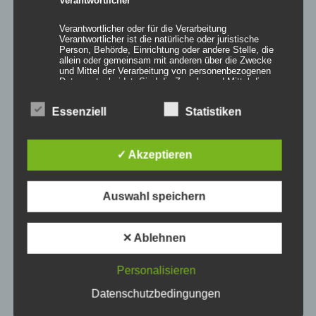
Details
Verantwortlicher oder für die Verarbeitung
zur Wunschliste
Verantwortlicher ist die natürliche oder juristische
Person, Behörde, Einrichtung oder andere Stelle, die
allein oder gemeinsam mit anderen über die Zwecke
und Mittel der Verarbeitung von personenbezogenen
Daten entscheidet. Sind die Zwecke und Mittel dieser
Verarbeitung durch das Unionsrecht oder das Recht der
Mitgliedstaaten vorgegeben, so kann der
Essenziell
Statistiken
Verantwortliche beziehungsweise können die
bestimmten Kriterien seiner Benennung nach dem
Unionsrecht oder dem Recht der Mitgliedstaaten
vorgesehen werden.
✓ Akzeptieren
h) Auftragsverarbeiter
Auswahl speichern
Auftragsverarbeiter ist eine natürliche oder juristische
Person, Behörde, Einrichtung oder andere Stelle, die
personenbezogene Daten im Auftrag des
✕ Ablehnen
Verantwortlichen verarbeitet.
Personalisieren
Zelthimmel SKY
i) Empfänger
Datenschutzbedingungen
Empfänger ist eine natürliche oder juristische Person,