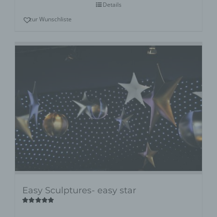
Details
zur Wunschliste
Easy Sculptures- easy star
Bewertet
mit
5.00
von