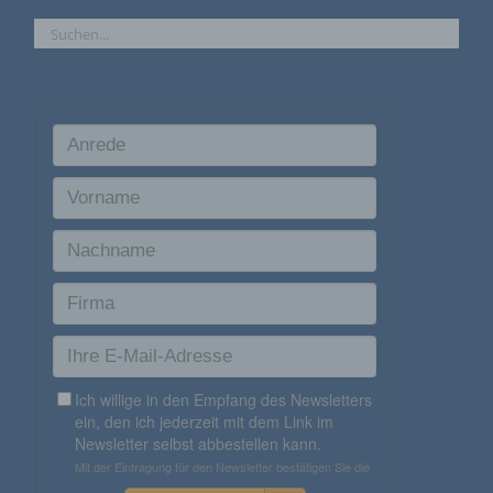
Browser der betroffenen Person von anderen
Internetbrowsern, die andere Cookies enthalten,
zu unterscheiden. Ein bestimmter Internetbrowser
kann über die eindeutige Cookie-ID wiedererkannt
und identifiziert werden.
Durch den Einsatz von Cookies kann den Nutzern
dieser Internetseite nutzerfreundlichere Services
bereitstellen, die ohne die Cookie-Setzung nicht
möglich wären.
Mittels eines Cookies können die Informationen
und Angebote auf unserer Internetseite im Sinne
des Benutzers optimiert werden. Cookies
ermöglichen uns, wie bereits erwähnt, die
Benutzer unserer Internetseite wiederzuerkennen.
Zweck dieser Wiedererkennung ist es, den
Nutzern die Verwendung unserer Internetseite zu
erleichtern. Der Benutzer einer Internetseite, die
Cookies verwendet, muss beispielsweise nicht bei
jedem Besuch der Internetseite erneut seine
Zugangsdaten eingeben, weil dies von der
Internetseite und dem auf dem Computersystem