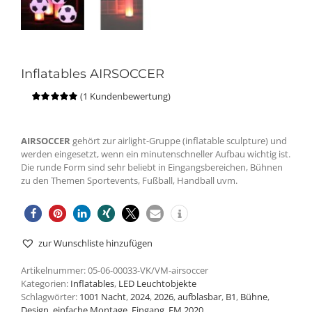
Inflatables AIRSOCCER
(
1
Kundenbewertung)
Bewertet
1
mit
5.00
von
5, basierend
auf
AIRSOCCER
gehört zur airlight-Gruppe (inflatable sculpture) und
Kundenbewertung
werden eingesetzt, wenn ein minutenschneller Aufbau wichtig ist.
Die runde Form sind sehr beliebt in Eingangsbereichen, Bühnen
zu den Themen Sportevents, Fußball, Handball uvm.
zur Wunschliste hinzufügen
Artikelnummer:
05-06-00033-VK/VM-airsoccer
Kategorien:
Inflatables
,
LED Leuchtobjekte
Schlagwörter:
1001 Nacht
,
2024
,
2026
,
aufblasbar
,
B1
,
Bühne
,
Design
,
einfache Montage
,
Eingang
,
EM 2020
,