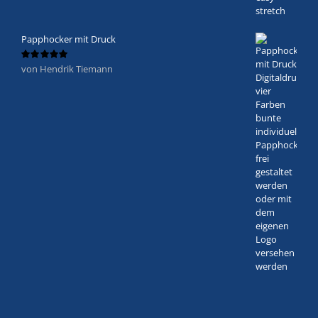
Papphocker mit Druck
von Hendrik Tiemann
Bewertet
mit
5
von 5