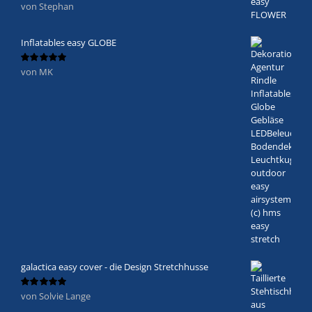
von Stephan
Bewertet
mit
5
von 5
Inflatables easy GLOBE
von MK
Bewertet
mit
5
von 5
galactica easy cover - die Design Stretchhusse
von Solvie Lange
Bewertet
mit
5
von 5