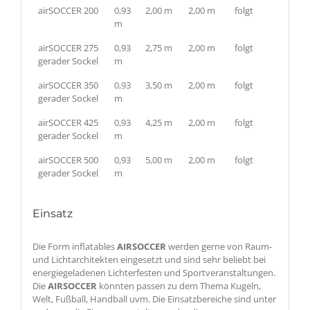
airSOCCER 200
0,93
2,00 m
2,00 m
folgt
m
airSOCCER 275
0,93
2,75 m
2,00 m
folgt
gerader Sockel
m
airSOCCER 350
0,93
3,50 m
2,00 m
folgt
gerader Sockel
m
airSOCCER 425
0,93
4,25 m
2,00 m
folgt
gerader Sockel
m
airSOCCER 500
0,93
5,00 m
2,00 m
folgt
gerader Sockel
m
Einsatz
Die Form inflatables
AIRSOCCER
werden gerne von Raum-
und Lichtarchitekten eingesetzt und sind sehr beliebt bei
energiegeladenen Lichterfesten und Sportveranstaltungen.
Die
AIRSOCCER
könnten passen zu dem Thema Kugeln,
Welt, Fußball, Handball uvm. Die Einsatzbereiche sind unter