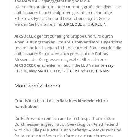
anderem die Eingangsgestaltung oder die
Bühnendekoration. In- oder Outdoor, groß oder klein – die
aufblasbaren Leuchtskulpturen garantieren einmalige
Effekte als Eyecatcher und Dekorationsobjekt. Gerne
werden Sie kombiniert mit
AIRGLOBE
und
AIRCUP
.
AIRSOCCER
gehört zur airlight Gruppe und wird durch
einen leistungsstarken Power-Flüsterventilator aufgerichtet
und mit hellen Halogen-Licht beleuchtet. Somit werden die
aufblasbaren Skulpturen auch gerne auf der Bühne,
Messen oder Kongressen eingesetzt. Alternativ zur
AIRSOCCER
empfehlen wir auch die LED Variante
easy
GLOBE
, easy
SMILEY
, easy
SOCCER
und easy
TENNIS
.
Montage/ Zubehör
Grundsätzlich sind die
inflatables kinderleicht zu
handhaben
.
Die Füße werden einfach an die Technikplattform (60cm
Durchmesser) angeschraubt (werkzeuglos). Anschließend
wird die Hülle per Klett/Flausch befestigt – Stecker rein und
fertig. Bei der größeren Plattform (93cm Durchmesser)