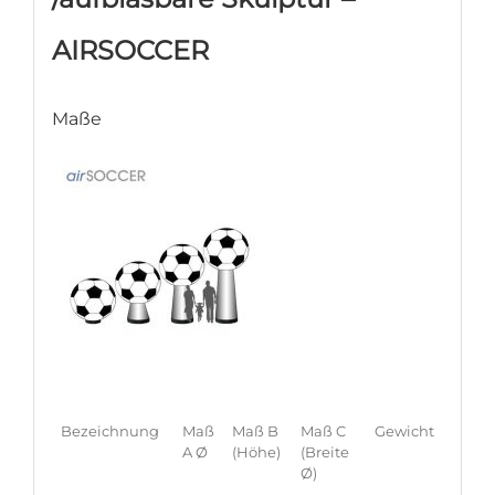
AIRSOCCER
Maße
Bezeichnung
Maß
Maß B
Maß C
Gewicht
A Ø
(Höhe)
(Breite
Ø)