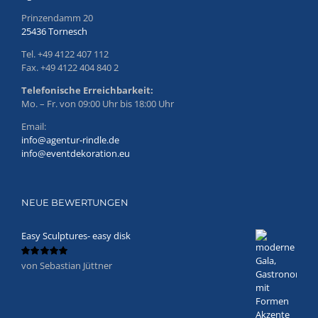
Prinzendamm 20
25436 Tornesch
Tel. +49 4122 407 112
Fax. +49 4122 404 840 2
Telefonische Erreichbarkeit:
Mo. – Fr. von 09:00 Uhr bis 18:00 Uhr
Email:
info@agentur-rindle.de
info@eventdekoration.eu
NEUE BEWERTUNGEN
Easy Sculptures- easy disk
von Sebastian Jüttner
Bewertet
mit
5
von 5