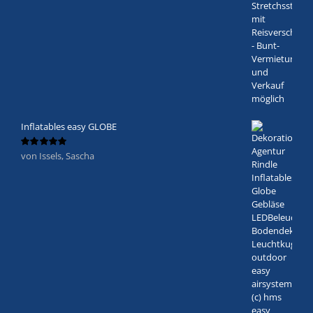
Inflatables easy GLOBE
von Issels, Sascha
Bewertet
mit
5
von 5