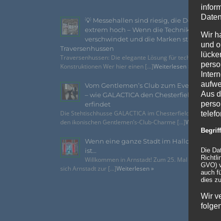
infor
Daten
💡 Messehallen sind riesig, die Decken
extrem hoch – Wenn die Technik
Wir h
verschwindet und die Marken strahlen –
und o
Traversenhussen
lücke
Traversenhussen: Die elegante Lösung für technische
perso
Konstruktionen Wer hier einen [...]
Weiterlesen »
Inter
aufwe
Vom Gentlemen’s Club zum Eventhighlig
Aus d
– wie GALACTICA den Chesterfield-Look n
perso
erfindet
Die Stehtischhusse GALACTICA im Chesterfield Style bring
telef
den ikonischen Gentlemen’s-Club-Charme [...]
Weiterlesen 
Begri
Wenn eine ganze Stadt im Halloween-Fie
Die Da
ist…
Richtl
Willkommen in Arnstadt! Zum 25. Mal verwandelt
GVO) v
sich Arnstadt zur [...]
Weiterlesen »
auch f
dies zu
Wir v
folge