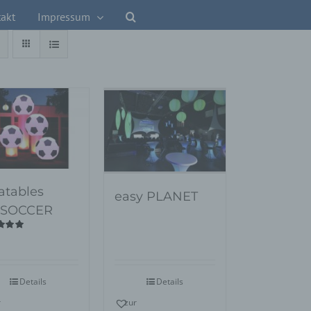
akt
Impressum
latables
easy PLANET
RSOCCER
tet
00
von
Details
Details
r
zur