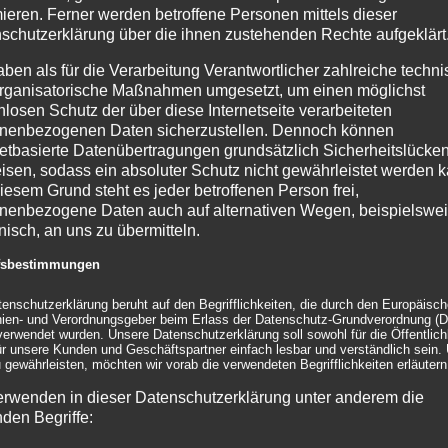
254
mieren. Ferner werden betroffene Personen mittels dieser
schutzerklärung über die ihnen zustehenden Rechte aufgeklärt
Tel
Fax
aben als für die Verarbeitung Verantwortlicher zahlreiche techn
rganisatorische Maßnahmen umgesetzt, um einen möglichst
Tel
Mo.
nlosen Schutz der über diese Internetseite verarbeiteten
nenbezogenen Daten sicherzustellen. Dennoch können
Ema
netbasierte Datenübertragungen grundsätzlich Sicherheitslücke
inf
isen, sodass ein absoluter Schutz nicht gewährleistet werden k
ht
inf
iesem Grund steht es jeder betroffenen Person frei,
eu
nenbezogene Daten auch auf alternativen Wegen, beispielswe
t
onisch, an uns zu übermitteln.
»
NE
ffsbestimmungen
ber
Eas
tenschutzerklärung beruht auf den Begrifflichkeiten, die durch den Europäisc
inien- und Verordnungsgeber beim Erlass der Datenschutz-Grundverordnung (
erwendet wurden. Unsere Datenschutzerklärung soll sowohl für die Öffentlichk
von
Bew
ür unsere Kunden und Geschäftspartner einfach lesbar und verständlich sein.
mit
 gewährleisten, möchten wir vorab die verwendeten Begrifflichkeiten erläutern
Inf
erwenden in dieser Datenschutzerklärung unter anderem die
nden Begriffe:
vo
Bew
mit