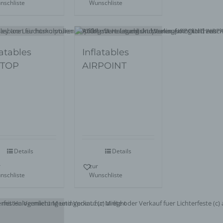
nschliste
Wunschliste
latables
Inflatables
RTOP
AIRPOINT
Details
Details
r
zur
nschliste
Wunschliste