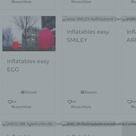
Wunschliste
Wunschliste
Wu
Inflatables easy
Inf
SMILEY
AI
Inflatables easy
EGG
Details
Details
zur
zur
zu
Wunschliste
Wunschliste
Wu