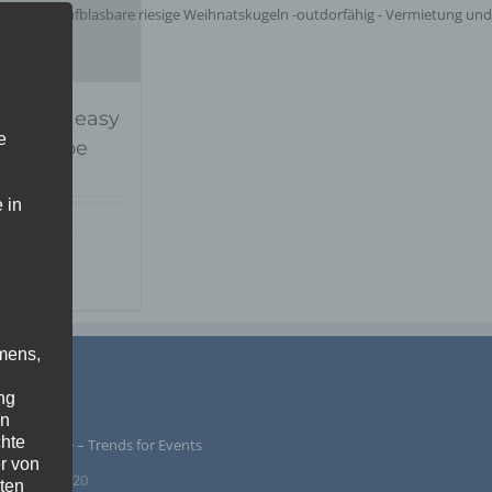
latables easy
e
AS Globe
 in
Details
r
nschliste
mens,
PRESSUM
ng
en
chte
ntur Rindle – Trends for Events
r von
inzendamm 20
ten