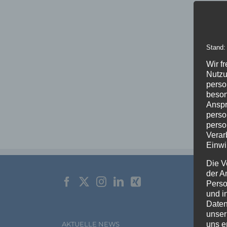
Stand:
Wir f
Nutzu
perso
beson
Anspr
perso
perso
Verar
Einwi
Die V
der A
Perso
und i
Daten
unser
uns e
AKTUELLE NEWS