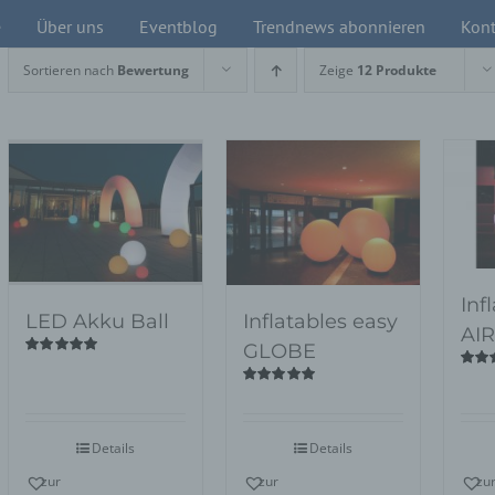
e
Über uns
Eventblog
Trendnews abonnieren
Kont
Sortieren nach
Bewertung
Zeige
12 Produkte
Inf
LED Akku Ball
Inflatables easy
AI
GLOBE
Bewertet
Bewer
mit
5.00
von
mit
5.
5
Bewertet
5
mit
5.00
von
5
Details
Details
zur
zur
zu