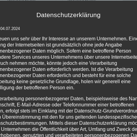
Inflatables
Inflatables
AIRGLOBE
AIRCUP
Datenschutzerklärung
 04.07.2024
Inf
reuen uns sehr über Ihr Interesse an unserem Unternehmen. Ein
XM
ng der Internetseiten ist grundsätzlich ohne jede Angabe
nenbezogener Daten möglich. Sofern eine betroffene Person
dere Services unseres Unternehmens über unsere Internetseite
uch nehmen möchte, könnte jedoch eine Verarbeitung
Details
Details
nenbezogener Daten erforderlich werden. Ist die Verarbeitung
zur
zur
zu
nenbezogener Daten erforderlich und besteht für eine solche
Wunschliste
Wunschliste
Wu
beitung keine gesetzliche Grundlage, holen wir generell eine
lligung der betroffenen Person ein.
erarbeitung personenbezogener Daten, beispielsweise des Na
nschrift, E-Mail-Adresse oder Telefonnummer einer betroffenen
PRODUKTSUCHE
IM
n, erfolgt stets im Einklang mit der Datenschutz-Grundverordnu
n Übereinstimmung mit den für uns geltenden landesspezifisch
schutzbestimmungen. Mittels dieser Datenschutzerklärung mö
Age
 Unternehmen die Öffentlichkeit über Art, Umfang und Zweck de
Pr
rhobenen, genutzten und verarbeiteten personenbezogenen Da