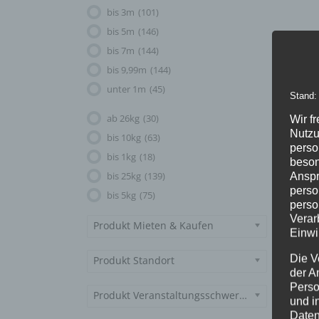
bis 3m
(101)
bis 5m
(146)
bis 7m
(144)
bis 9,99m
(144)
unter 1m
(45)
Stand:
ab 26kg
(30)
Wir f
Nutzu
bis 10kg
(63)
perso
bis 1kg
(18)
beson
bis 25kg
(139)
Anspr
perso
bis 5kg
(75)
perso
Verar
Produkt Mieten & Kaufen
Einwi
Die V
Produkt Standort
der A
Perso
Produkt Veranstaltungsschwerpunkt
und i
Daten