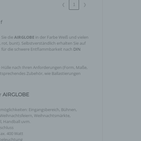
❮
1
❯
eise,
werden
f
n und
n, dass
 Sie die
AIRGLOBE
in der Farbe Weiß und vielen
 rot, bunt). Selbstverständlich erhalten Sie auf
t für die schwere Entflammbarkeit nach
DIN
ie Hülle nach Ihren Anforderungen (Form, Maße,
der
ntsprechendes Zubehör, wie Ballastierungen
egeben,
n
r
AIRGLOBE
möglichkeiten: Eingangsbereich, Bühnen,
, Weihnachtsfeiern, Weihnachtsmärkte,
l, Handball uvm.
schluss
chtung
ax. 400 Watt
chen
beleuchtung