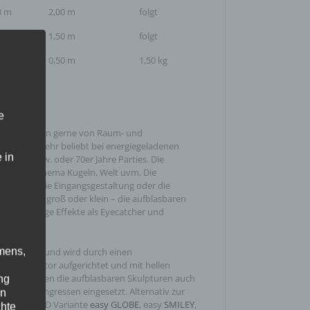
3 m
2,00 m
folgt
0 m
1,50 m
folgt
0 m
0,50 m
1,50 kg
e
LOBE
werden gerne von Raum- und
t und sind sehr beliebt bei energiegeladenen
 in
ärkten bzw. oder 70er Jahre Parties. Die
 zu dem Thema Kugeln, Welt uvm. Die
 anderem die Eingangsgestaltung oder die
 Outdoor, groß oder klein – die aufblasbaren
en einmalige Effekte als Eyecatcher und
mens,
ight Gruppe und wird durch einen
sterventilator aufgerichtet und mit hellen
 Somit werden die aufblasbaren Skulpturen auch
ng
n oder Kongressen eingesetzt. Alternativ zur
en
auch die LED Variante
easy GLOBE
, easy
SMILEY
,
chte