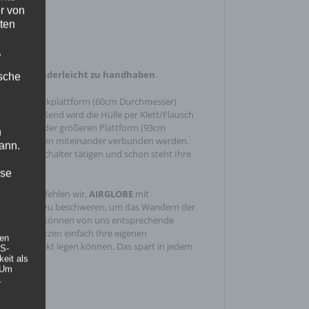
ENNIS
.
r von
ten
.
latables kinderleicht zu handhaben
.
ische
n die Technikplattform (60cm Durchmesser)
. Anschließend wird die Hülle per Klett/Flausch
d fertig. Bei der größeren Plattform (93cm
n
 drei Platten miteinander verbunden werden.
ann.
 mehr. Anschalter tätigen und schon steht Ihre
ise
ereich empfehlen wir,
AIRGLOBE
mit
gsgewichten zu beschweren, um das Wandern der
meiden. Sie können von uns entsprechende
en oder nutzen einfach Ihre eigenen
hen
nter das Objekt legen können. Das spart in jedem
DS-
eit als
 Um
.