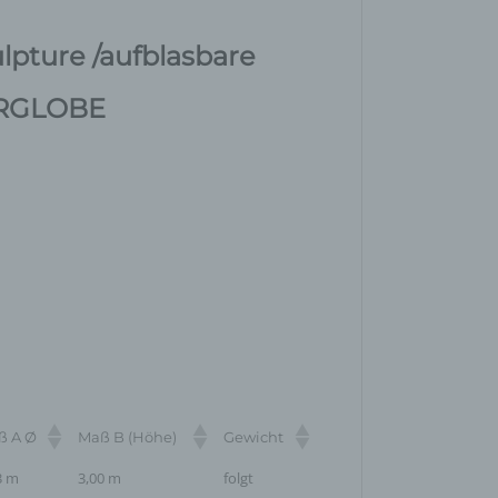
ulpture /aufblasbare
AIRGLOBE
ß A Ø
Maß B (Höhe)
Gewicht
3 m
3,00 m
folgt