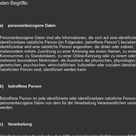
nden Begriffe:
Die Hüllen sind aus schwer
(zertifiziert nach
DIN 4102 
sicher verpackt mit Styropo
a) personenbezogene Daten
Die kleinen
GLOBE 50
beste
Energiesparlampe (15W) be
Personenbezogene Daten sind alle Informationen, die sich auf eine identifizie
Farbe in die
GLOBE 50
.
identifizierbare natürliche Person (im Folgenden „betroffene Person") beziehen
identifizierbar wird eine natürliche Person angesehen, die direkt oder indirekt,
insbesondere mittels Zuordnung zu einer Kennung wie einem Namen, zu eine
Technische Daten Plattfor
Kennnummer, zu Standortdaten, zu einer Online-Kennung oder zu einem oder
mehreren besonderen Merkmalen, die Ausdruck der physischen, physiologisc
Pl
genetischen, psychischen, wirtschaftlichen, kulturellen oder sozialen Identität
natürlichen Person sind, identifiziert werden kann.
Größen
0,
LED-Power
Ke
b) betroffene Person
Lichtquelle
3 
Betroffene Person ist jede identifizierte oder identifizierbare natürliche Person
30
personenbezogene Daten von dem für die Verarbeitung Verantwortlichen verar
werden.
Umgebung
In
Farbwahl
vi
c) Verarbeitung
Ventilator
Fl