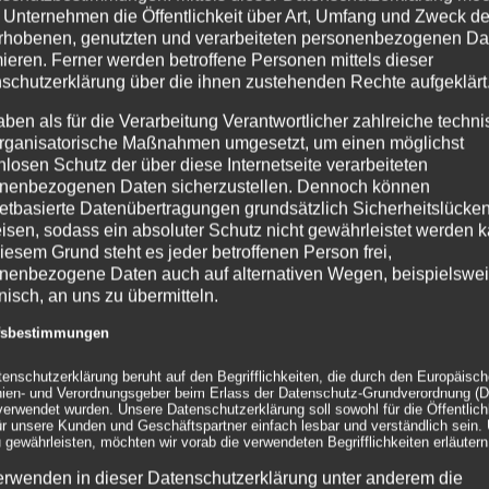
easy
SCOCCER
und easy
T
 Unternehmen die Öffentlichkeit über Art, Umfang und Zweck de
rhobenen, genutzten und verarbeiteten personenbezogenen Da
mieren. Ferner werden betroffene Personen mittels dieser
Montage/ Zubehör
schutzerklärung über die ihnen zustehenden Rechte aufgeklärt
Grundsätzlich sind die
inf
aben als für die Verarbeitung Verantwortlicher zahlreiche techn
rganisatorische Maßnahmen umgesetzt, um einen möglichst
Die Füße werden einfach a
nlosen Schutz der über diese Internetseite verarbeiteten
angeschraubt (werkzeuglos)
nenbezogenen Daten sicherzustellen. Dennoch können
befestigt – Stecker rein un
netbasierte Datenübertragungen grundsätzlich Sicherheitslücke
Durchmesser) müssen noch
isen, sodass ein absoluter Schutz nicht gewährleistet werden k
Also nur wenige Handgriffe
iesem Grund steht es jeder betroffenen Person frei,
Skulptur.
nenbezogene Daten auch auf alternativen Wegen, beispielswe
onisch, an uns zu übermitteln.
Für den Einsatz im Außenb
zusätzlichen Ballastierun
ffsbestimmungen
Plattform bei Wind zu ver
Ballstierungsgewichte miet
tenschutzerklärung beruht auf den Begrifflichkeiten, die durch den Europäisc
Ballastierungen, die Sie u
inien- und Verordnungsgeber beim Erlass der Datenschutz-Grundverordnung (
Fall Versandkosten.
erwendet wurden. Unsere Datenschutzerklärung soll sowohl für die Öffentlichk
ür unsere Kunden und Geschäftspartner einfach lesbar und verständlich sein.
 gewährleisten, möchten wir vorab die verwendeten Begrifflichkeiten erläutern
Material
erwenden in dieser Datenschutzerklärung unter anderem die