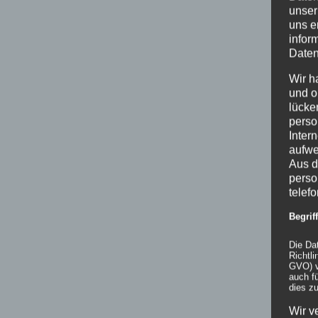
unser
uns e
infor
Daten
Wir h
und o
lücke
perso
Inter
aufwe
Aus d
perso
telef
Begri
Die Da
Richtl
GVO) v
auch f
dies zu
Wir v