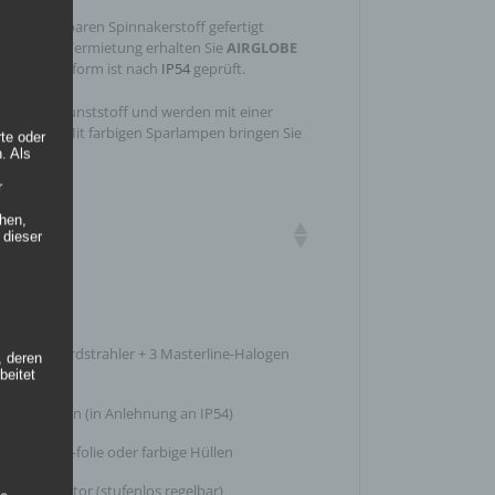
 entflammbaren Spinnakerstoff gefertigt
B1
). In der Vermietung erhalten Sie
AIRGLOBE
r. Die Plattform ist nach
IP54
geprüft.
hen aus Kunststoff und werden mit einer
leuchtet. Mit farbigen Sparlampen bringen Sie
rte oder
. Als
r
m
hen,
attform
 dieser
6m / 0,93m
ine
Xenon Floordstrahler + 3 Masterline-Halogen
, deren
 Watt, 8°
beitet
nen & Außen (in Anlehnung an IP54)
a Farbfilter/-folie oder farbige Hüllen
üsterventilator (stufenlos regelbar)