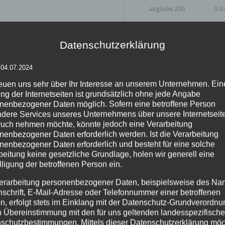
airglobe 200
0,9
airglobe 150
0,6
Datenschutzerklärung
globe 50*
0,2
 04.07.2024
Einsatz
reuen uns sehr über Ihr Interesse an unserem Unternehmen. Ein
ng der Internetseiten ist grundsätzlich ohne jede Angabe
Die Form inflatables
AIRG
nenbezogener Daten möglich. Sofern eine betroffene Person
Lichtarchitekten eingesetz
dere Services unseres Unternehmens über unsere Internetseite
Lichterfesten, Weihnachtsm
uch nehmen möchte, könnte jedoch eine Verarbeitung
AIRGLOBE
könnten passen
nenbezogener Daten erforderlich werden. Ist die Verarbeitung
Einsatzbereiche sind unter
Bühnendekoration. In- oder
nenbezogener Daten erforderlich und besteht für eine solche
Leuchtskulpturen garantier
beitung keine gesetzliche Grundlage, holen wir generell eine
Dekorationsobjekt.
lligung der betroffenen Person ein.
erarbeitung personenbezogener Daten, beispielsweise des Na
AIRGLOBE
gehört zur airl
leistungsstarken Power-Flü
nschrift, E-Mail-Adresse oder Telefonnummer einer betroffenen
Halogen-Licht beleuchtet.
n, erfolgt stets im Einklang mit der Datenschutz-Grundverordnu
gerne auf der Bühne, Messe
n Übereinstimmung mit den für uns geltenden landesspezifisch
AIRGLOBE
empfehlen wir 
schutzbestimmungen. Mittels dieser Datenschutzerklärung mö