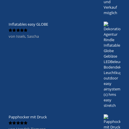
Inflatables easy GLOBE
von Issels, Sascha
Bewertet
mit
5
von 5
Papphocker mit Druck
von Hendrik Tiemann
Bewertet