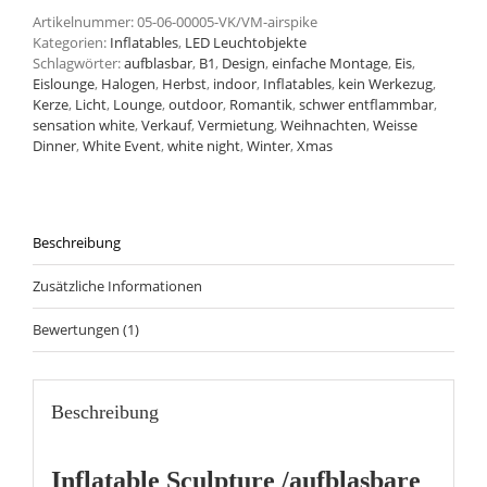
Artikelnummer:
05-06-00005-VK/VM-airspike
Kategorien:
Inflatables
,
LED Leuchtobjekte
Schlagwörter:
aufblasbar
,
B1
,
Design
,
einfache Montage
,
Eis
,
Eislounge
,
Halogen
,
Herbst
,
indoor
,
Inflatables
,
kein Werkezug
,
Kerze
,
Licht
,
Lounge
,
outdoor
,
Romantik
,
schwer entflammbar
,
sensation white
,
Verkauf
,
Vermietung
,
Weihnachten
,
Weisse
Dinner
,
White Event
,
white night
,
Winter
,
Xmas
Beschreibung
Zusätzliche Informationen
Bewertungen (1)
Beschreibung
Inflatable Sculpture /aufblasbare