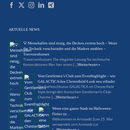
AKTUELLE NEWS
💡 Messehallen sind riesig, die Decken extrem hoch – Wenn
die Technik verschwindet und die Marken strahlen –
Traversenhussen
Traversenhussen: Die elegante Lösung für technische
Konstruktionen Wer hier einen [...]
Weiterlesen »
Vom Gentlemen’s Club zum Eventhighlight – wie
GALACTICA den Chesterfield-Look neu erfindet
Die Stehtischhusse GALACTICA im Chesterfield
Style bringt den ikonischen Gentlemen’s-Club-
Charme [...]
Weiterlesen »
Wenn eine ganze Stadt im Halloween-
Fieber ist…
Willkommen in Arnstadt! Zum 25. Mal
verwandelt sich Arnstadt zur
[...]
Weiterlesen »