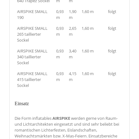
640 Trapez Sockel
m
m
AIRSPIKE SMALL
0,93
1,90
1,60 m
folgt
190
m
m
AIRSPIKE SMALL
0,93
2,65
1,60 m
folgt
265 taillierter
m
m
Sockel
AIRSPIKE SMALL
0,93
3,40
1,60 m
folgt
340 taillierter
m
m
Sockel
AIRSPIKE SMALL
0,93
4,15
1,60 m
folgt
415 taillierter
m
m
Sockel
Einsatz
Die Form inflatables
AIRSPIKE
werden gerne von Raum-
und Lichtarchitekten eingesetzt und sind sehr beliebt bei
romantischen Lichterfesten, Eislandschaften,
Weihnachtsmärkten bzw. X-Mas-Feiern. Einsatzbereiche