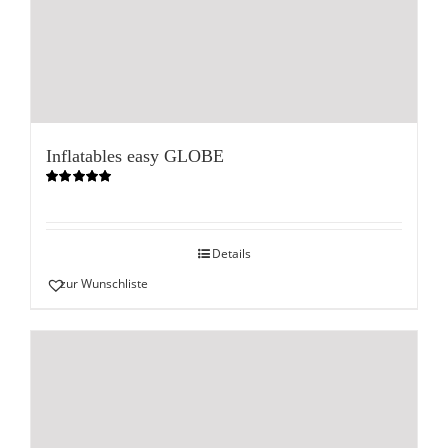
Inflatables easy GLOBE
Bewertet
mit
5.00
von
5
Details
zur Wunschliste