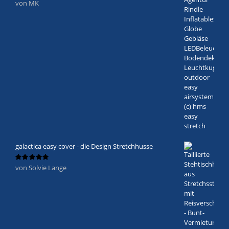
von MK
Bewertet
mit
5
von 5
galactica easy cover - die Design Stretchhusse
von Solvie Lange
Bewertet
mit
5
von 5