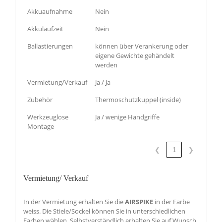
Akkuaufnahme
Nein
Akkulaufzeit
Nein
Ballastierungen
können über Verankerung oder
eigene Gewichte gehändelt
werden
Vermietung/Verkauf
Ja / Ja
Zubehör
Thermoschutzkuppel (inside)
Werkzeuglose
Ja / wenige Handgriffe
Montage
❮
1
❯
Vermietung/ Verkauf
In der Vermietung erhalten Sie die
AIRSPIKE
in der Farbe
weiss. Die Stiele/Sockel können Sie in unterschiedlichen
Farben wählen. Selbstverständlich erhalten Sie auf Wunsch