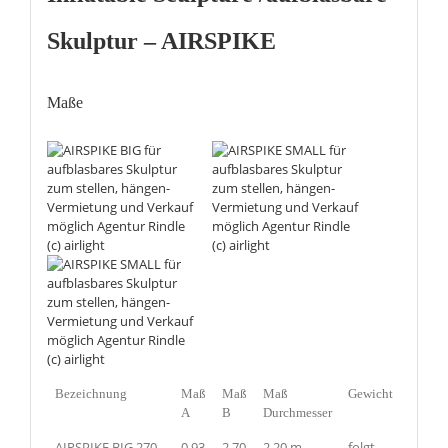
Skulptur – AIRSPIKE
Maße
Bezeichnung
Maß
Maß
Maß
Gewicht
A
B
Durchmesser
AIRSPIKE BIG 270
0,93
2,70
2,20 m
folgt