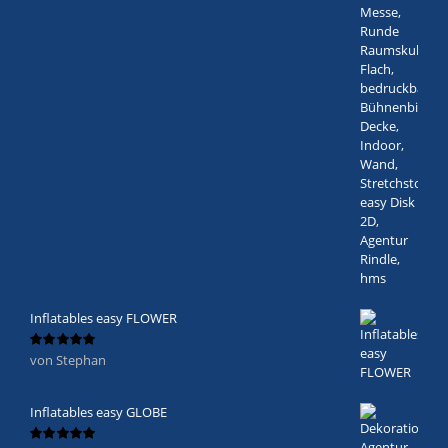
Inflatables easy FLOWER
von Stephan
Bewertet
mit
5
von 5
Inflatables easy GLOBE