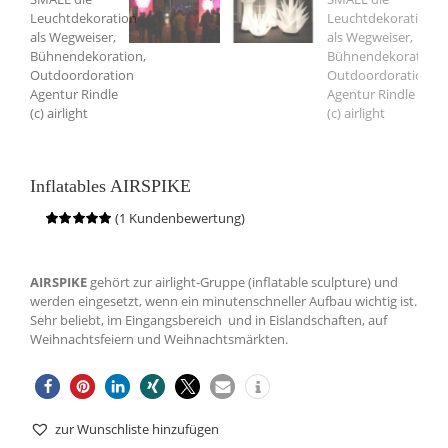
Inflatables AIRSPIKE
(
1
Kundenbewertung)
Bewertet
1
mit
5.00
von
5, basierend
auf
AIRSPIKE
gehört zur airlight-Gruppe (inflatable sculpture) und
Kundenbewertung
werden eingesetzt, wenn ein minutenschneller Aufbau wichtig ist.
Sehr beliebt, im Eingangsbereich und in Eislandschaften, auf
Weihnachtsfeiern und Weihnachtsmärkten.
zur Wunschliste hinzufügen