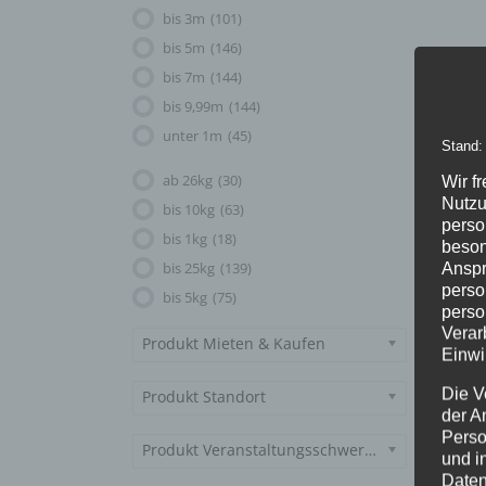
bis 3m
(101)
bis 5m
(146)
bis 7m
(144)
bis 9,99m
(144)
unter 1m
(45)
Stand:
ab 26kg
(30)
Wir f
Nutzu
bis 10kg
(63)
perso
bis 1kg
(18)
beson
bis 25kg
(139)
Anspr
perso
bis 5kg
(75)
perso
Verar
Produkt Mieten & Kaufen
Einwi
Die V
Produkt Standort
der A
Perso
Produkt Veranstaltungsschwerpunkt
und i
Daten