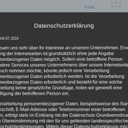
Maß A
Datenschutzerklärung
FLASH A1
0,60 m
 04.07.2024
FLASH A2
0,77 m
reuen uns sehr über Ihr Interesse an unserem Unternehmen. Ein
ng der Internetseiten ist grundsätzlich ohne jede Angabe
*inklusive Plattform
nenbezogener Daten möglich. Sofern eine betroffene Person
dere Services unseres Unternehmens über unsere Internetseite
Einsatz
uch nehmen möchte, könnte jedoch eine Verarbeitung
nenbezogener Daten erforderlich werden. Ist die Verarbeitung
Die Form
easy FLASH
werd
nenbezogener Daten erforderlich und besteht für eine solche
eingesetzt, z.B. sehr belie
beitung keine gesetzliche Grundlage, holen wir generell eine
Beliebt ist
easy FLASH
, de
lligung der betroffenen Person ein.
Eislandschaft. Einsatzberei
Nutzung als Bühnendekorati
erarbeitung personenbezogener Daten, beispielsweise des Na
aufblasbaren Leuchtskulptu
nschrift, E-Mail-Adresse oder Telefonnummer einer betroffenen
Eyecatcher, Dekorationsob
n, erfolgt stets im Einklang mit der Datenschutz-Grundverordnu
n Übereinstimmung mit den für uns geltenden landesspezifisch
easy FLASH
gehört zur eas
schutzbestimmungen. Mittels dieser Datenschutzerklärung mö