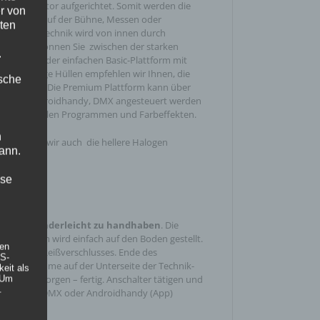
sterventilator aufgerichtet. Somit werden die
r von
uch gerne auf der Bühne, Messen oder
ten
 LED-Lichttechnik wird von innen durch
ben. Hier können Sie zwischen der starken
.
W LED’s oder einfachen Basic-Plattform mit
 die farbige Hüllen empfehlen wir Ihnen, die
ische
m zu wählen. Die Premium Plattform kann über
ber an Androidhandy, DMX angesteuert werden
an individuellen Programmen und Farbeffekten.
n
empfehlen wir auch die hellere Halogen
ann.
ise
latables kinderleicht zu handhaben
. Die
kplattform wird einfach auf den Boden gestellt.
hen
ttels eines Reißverschlusses. Ende des
DS-
rige Aufnahme auf der Unterseite der Technik-
eit als
Strom versorgen – fertig. Anschalter tätigen und
 Um
.
bedienung, DMX oder Androidhandy (App)