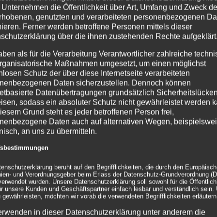
leistungsstarken Power-Flü
 Unternehmen die Öffentlichkeit über Art, Umfang und Zweck de
aufblasbaren Skulpturen a
rhobenen, genutzten und verarbeiteten personenbezogenen Da
Kongressen eingesetzt. Die
mieren. Ferner werden betroffene Personen mittels dieser
Technikplattformen betrie
schutzerklärung über die ihnen zustehenden Rechte aufgeklärt
Premium-Plattform mit RGB
weißen WLED wählen. Durch
aben als für die Verarbeitung Verantwortlicher zahlreiche techn
günstigere Basic-Plattfor
rganisatorische Maßnahmen umgesetzt, um einen möglichst
eine Fernbedienung App ü
nlosen Schutz der über diese Internetseite verarbeiteten
und erlaubt eine Vielzahl 
nenbezogenen Daten sicherzustellen. Dennoch können
netbasierte Datenübertragungen grundsätzlich Sicherheitslücke
Alternativ zur
easy FLASH
isen, sodass ein absoluter Schutz nicht gewährleistet werden k
Variante
AIRFLASH.
iesem Grund steht es jeder betroffenen Person frei,
nenbezogene Daten auch auf alternativen Wegen, beispielswe
Montage/ Zubehör
onisch, an uns zu übermitteln.
ffsbestimmungen
Grundsätzlich sind die
inf
Premium- oder Basic-Techni
tenschutzerklärung beruht auf den Begrifflichkeiten, die durch den Europäisc
Die Hülle befestigen Sie mi
inien- und Verordnungsgeber beim Erlass der Datenschutz-Grundverordnung (
Netzsteckers in die zugehö
erwendet wurden. Unsere Datenschutzerklärung soll sowohl für die Öffentlichk
Plattform stecken und mit 
ür unsere Kunden und Geschäftspartner einfach lesbar und verständlich sein.
 gewährleisten, möchten wir vorab die verwendeten Begrifflichkeiten erläutern
ggf. Farben über die Fern
einstellen.
erwenden in dieser Datenschutzerklärung unter anderem die