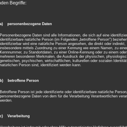
nden Begriffe:
Um das Wandern der Plattf
Outdoorbereich zusätzliche
Die Technikplattform Prem
mit XLR-Kabel verbunden w
a) personenbezogene Daten
in der Farbe Weiß. Alle Te
Netzanschluss betrieben.
Personenbezogene Daten sind alle Informationen, die sich auf eine identifizie
identifizierbare natürliche Person (im Folgenden „betroffene Person") beziehen
identifizierbar wird eine natürliche Person angesehen, die direkt oder indirekt,
Material
insbesondere mittels Zuordnung zu einer Kennung wie einem Namen, zu eine
Kennnummer, zu Standortdaten, zu einer Online-Kennung oder zu einem oder
mehreren besonderen Merkmalen, die Ausdruck der physischen, physiologisc
Die Hüllen sind aus schwer
genetischen, psychischen, wirtschaftlichen, kulturellen oder sozialen Identität
(zertifiziert nach
DIN 4102 
natürlichen Person sind, identifiziert werden kann.
entsprechende Styropurbox
b) betroffene Person
Technische Daten Plattfor
P
Betroffene Person ist jede identifizierte oder identifizierbare natürliche Person
Pl
personenbezogene Daten von dem für die Verarbeitung Verantwortlichen verar
werden.
Größen
0,
LED-Power
96
c) Verarbeitung
Strahlwinkel
25