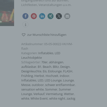
Eingangsbereich und auf Bühnen,
Lichtfesten, Veranstaltungen u.v.m.
zur Wunschliste hinzufügen
Artikelnummer:
05-05-00022-VK/VM-
flash
Kategorien:
Inflatables
,
LED
Leuchtobjekte
Schlagwörter:
70er
,
abhängen
,
aufblasbar
,
B1
,
Beach
,
Blitz
,
Design
,
Designleuchte
,
Eis
,
Eislounge
,
FLASH
,
Frühling
,
Herbst
,
Hochzeit
,
indoor
,
Inflatables
,
LED
,
LED Lounge
,
Lounge
,
Messe
,
outdoor
,
schwer entflammbar
,
sensation white
,
Sommer
,
Summer
Lounge
,
Verkauf
,
Vermietung
,
Wetter
,
white
,
White Event
,
white night
,
zackig