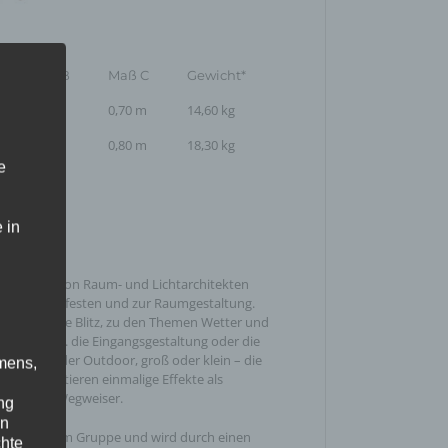
Maß B
Maß C
Gewicht*
2,60 m
0,70 m
14,60 kg
4,75 m
0,80 m
18,30 kg
e
 in
en gerne von Raum- und Lichtarchitekten
bt bei Lichterfesten und zur Raumgestaltung.
r aufblasbare Blitz, zu den Themen Wetter und
che sind z.B. die Eingangsgestaltung oder die
on. In- oder Outdoor, groß oder klein – die
mens,
ren garantieren einmalige Effekte als
jekt oder Wegweiser.
ng
en
y-air-system Gruppe und wird durch einen
chte