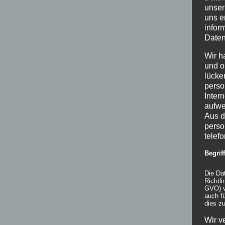
unser
uns e
infor
Daten
Wir h
und o
lücke
perso
Inter
aufwe
Aus d
perso
telef
Begri
Die Da
Richtl
GVO) v
auch f
dies zu
Wir v