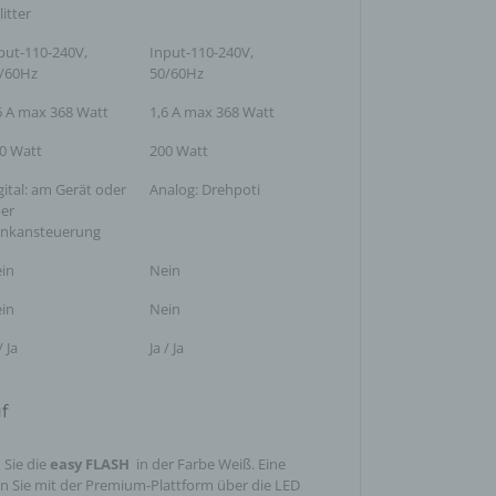
litter
eise,
put-110-240V,
Input-110-240V,
werden
/60Hz
50/60Hz
n und
n, dass
6 A max 368 Watt
1,6 A max 368 Watt
0 Watt
200 Watt
gital: am Gerät oder
Analog: Drehpoti
er
nkansteuerung
der
in
Nein
in
Nein
egeben,
n
/ Ja
Ja / Ja
f
 Sie die
easy FLASH
in der Farbe Weiß. Eine
chtung
chen
en Sie mit der Premium-Plattform über die LED