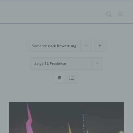
Zum
Inhalt
springen
Sortieren nach
Bewertung
Zeige
12 Produkte