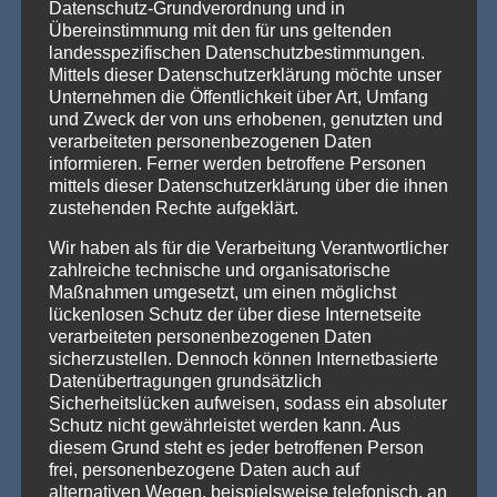
Datenschutz-Grundverordnung und in
Willkommen in Arnstadt! Zum 25. Mal verwandelt sich
Übereinstimmung mit den für uns geltenden
Arnstadt zur [...]
Weiterlesen »
landesspezifischen Datenschutzbestimmungen.
Mittels dieser Datenschutzerklärung möchte unser
Unternehmen die Öffentlichkeit über Art, Umfang
und Zweck der von uns erhobenen, genutzten und
PRODUKTSUCHE
verarbeiteten personenbezogenen Daten
informieren. Ferner werden betroffene Personen
mittels dieser Datenschutzerklärung über die ihnen
zustehenden Rechte aufgeklärt.
Wir haben als für die Verarbeitung Verantwortlicher
zahlreiche technische und organisatorische
Maßnahmen umgesetzt, um einen möglichst
lückenlosen Schutz der über diese Internetseite
verarbeiteten personenbezogenen Daten
sicherzustellen. Dennoch können Internetbasierte
Datenübertragungen grundsätzlich
Sicherheitslücken aufweisen, sodass ein absoluter
Schutz nicht gewährleistet werden kann. Aus
diesem Grund steht es jeder betroffenen Person
frei, personenbezogene Daten auch auf
alternativen Wegen, beispielsweise telefonisch, an