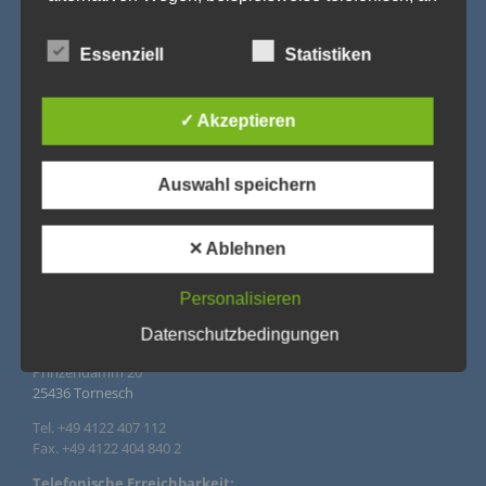
uns zu übermitteln.
Begriffsbestimmungen
Essenziell
Statistiken
Die Datenschutzerklärung beruht auf den Begrifflichkeiten, die
durch den Europäischen Richtlinien- und Verordnungsgeber
✓ Akzeptieren
beim Erlass der Datenschutz-Grundverordnung (DS-GVO)
verwendet wurden. Unsere Datenschutzerklärung soll sowohl
für die Öffentlichkeit als auch für unsere Kunden und
Geschäftspartner einfach lesbar und verständlich sein. Um
Auswahl speichern
dies zu gewährleisten, möchten wir vorab die verwendeten
Begrifflichkeiten erläutern.
Wir verwenden in dieser Datenschutzerklärung
✕ Ablehnen
unter anderem die folgenden Begriffe:
IMPRESSUM
Personalisieren
Datenschutzbedingungen
Agentur Rindle – Trends for Events
a) personenbezogene Daten
Prinzendamm 20
25436 Tornesch
Personenbezogene Daten sind alle Informationen, die
sich auf eine identifizierte oder identifizierbare
natürliche Person (im Folgenden „betroffene Person")
Tel. +49 4122 407 112
beziehen. Als identifizierbar wird eine natürliche Person
Fax. +49 4122 404 840 2
angesehen, die direkt oder indirekt, insbesondere
mittels Zuordnung zu einer Kennung wie einem Namen,
Telefonische Erreichbarkeit: