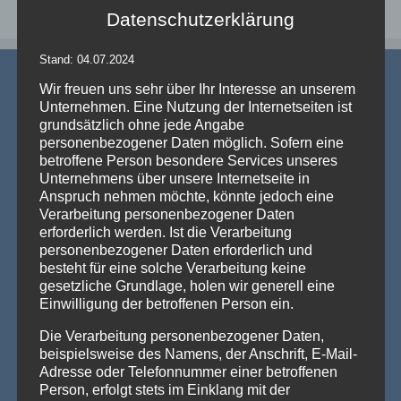
Datenschutzerklärung
Stand: 04.07.2024
Wir freuen uns sehr über Ihr Interesse an unserem
Unternehmen. Eine Nutzung der Internetseiten ist
grundsätzlich ohne jede Angabe
personenbezogener Daten möglich. Sofern eine
betroffene Person besondere Services unseres
AKTUELLE NEWS
Unternehmens über unsere Internetseite in
Anspruch nehmen möchte, könnte jedoch eine
💡 Messehallen sind riesig, die Decken extrem hoch
Verarbeitung personenbezogener Daten
– Wenn die Technik verschwindet und die Marken
erforderlich werden. Ist die Verarbeitung
strahlen – Traversenhussen
personenbezogener Daten erforderlich und
Traversenhussen: Die elegante Lösung für technische Konstruktionen
besteht für eine solche Verarbeitung keine
Wer hier einen [...]
Weiterlesen »
gesetzliche Grundlage, holen wir generell eine
Einwilligung der betroffenen Person ein.
Vom Gentlemen’s Club zum Eventhighlight – wie
GALACTICA den Chesterfield-Look neu erfindet
Die Verarbeitung personenbezogener Daten,
Die Stehtischhusse GALACTICA im Chesterfield Style bringt
beispielsweise des Namens, der Anschrift, E-Mail-
den ikonischen Gentlemen’s-Club-Charme [...]
Weiterlesen »
Adresse oder Telefonnummer einer betroffenen
Person, erfolgt stets im Einklang mit der
Wenn eine ganze Stadt im Halloween-Fieber ist…