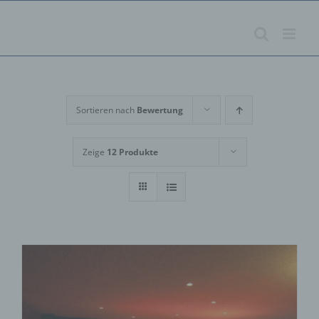
Zum
Inhalt
springen
Sortieren nach
Bewertung
Zeige
12 Produkte