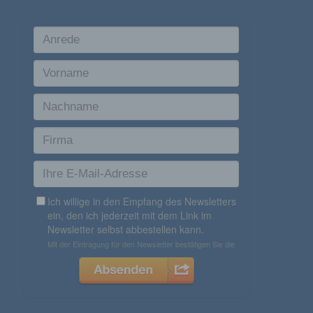
sonstiger in den Mitgliedstaaten der Europäischen Union
geltenden Datenschutzgesetze und anderer Bestimmungen
mit datenschutzrechtlichem Charakter ist die:
Agentur Rindle
Andrea Rindle
Prinzendamm 20
25436 Tornesch
Deutschland
494122407112
E-Mail: info@eventdekoration.eu
Cookies / SessionStorage / LocalStorage
Die Internetseiten verwenden teilweise so genannte Cookies,
LocalStorage und SessionStorage. Dies dient dazu, unser
Angebot nutzerfreundlicher, effektiver und sicherer zu
machen. Local Storage und SessionStorage ist eine
Technologie, mit welcher ihr Browser Daten auf Ihrem
Computer oder mobilen Gerät abspeichert. Cookies sind