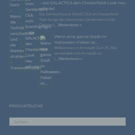
– wie GALACTICA den Chesterfield-Look neu
Dritter ist eine natürliche oder juristische Person,
erfindet
Behörde, Einrichtung oder andere Stelle außer der
Die Stehtischhusse GALACTICA im Chesterfield
betroffenen Person, dem Verantwortlichen, dem
Style bringt den ikonischen Gentlemen’s-Club-
Auftragsverarbeiter und den Personen, die unter der
Charme [...]
Weiterlesen »
unmittelbaren Verantwortung des Verantwortlichen oder
des Auftragsverarbeiters befugt sind, die
personenbezogenen Daten zu verarbeiten.
Wenn eine ganze Stadt im
Halloween-Fieber ist…
Willkommen in Arnstadt! Zum 25. Mal
k) Einwilligung
verwandelt sich Arnstadt zur
[...]
Weiterlesen »
Einwilligung ist jede von der betroffenen Person
freiwillig für den bestimmten Fall in informierter Weise
und unmissverständlich abgegebene Willensbekundung
in Form einer Erklärung oder einer sonstigen
eindeutigen bestätigenden Handlung, mit der die
betroffene Person zu verstehen gibt, dass sie mit der
Verarbeitung der sie betreffenden personenbezogenen
Daten einverstanden ist.
PRODUKTSUCHE
Name und Anschrift des für die Verarbeitung
Verantwortlichen
Verantwortlicher im Sinne der Datenschutz-Grundverordnung,