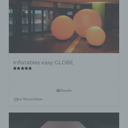
Inflatables easy GLOBE
Bewertet
mit
5.00
von
5
Details
zur Wunschliste