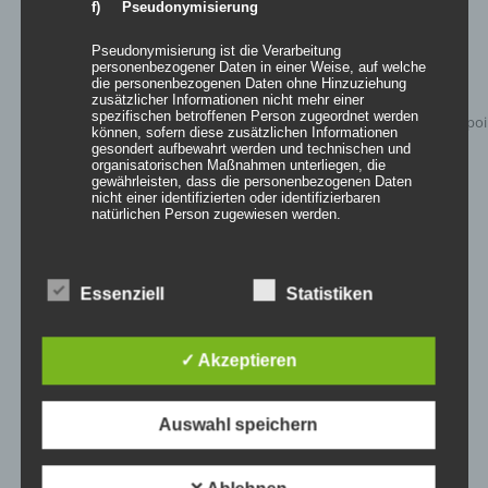
f) Pseudonymisierung
Pseudonymisierung ist die Verarbeitung
personenbezogener Daten in einer Weise, auf welche
die personenbezogenen Daten ohne Hinzuziehung
zusätzlicher Informationen nicht mehr einer
spezifischen betroffenen Person zugeordnet werden
können, sofern diese zusätzlichen Informationen
gesondert aufbewahrt werden und technischen und
organisatorischen Maßnahmen unterliegen, die
gewährleisten, dass die personenbezogenen Daten
nicht einer identifizierten oder identifizierbaren
natürlichen Person zugewiesen werden.
g) Verantwortlicher oder für die Verarbeitung
Verantwortlicher
Essenziell
Statistiken
Inflatables AIRCUP
Verantwortlicher oder für die Verarbeitung
Verantwortlicher ist die natürliche oder juristische
✓ Akzeptieren
Person, Behörde, Einrichtung oder andere Stelle, die
allein oder gemeinsam mit anderen über die Zwecke
und Mittel der Verarbeitung von personenbezogenen
Details
Daten entscheidet. Sind die Zwecke und Mittel dieser
Auswahl speichern
Verarbeitung durch das Unionsrecht oder das Recht der
zur Wunschliste
Mitgliedstaaten vorgegeben, so kann der
Verantwortliche beziehungsweise können die
bestimmten Kriterien seiner Benennung nach dem