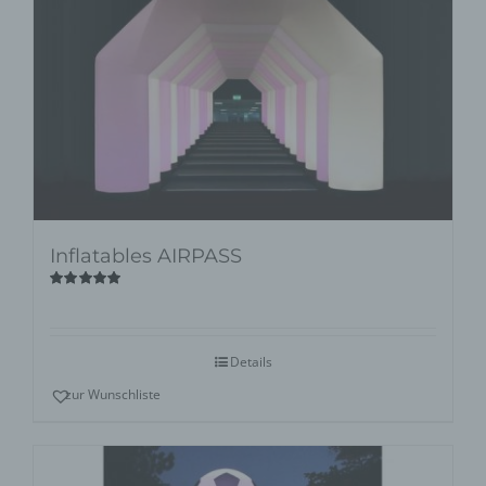
Inflatables AIRPASS
Bewertet
mit
5.00
von
5
Details
zur Wunschliste