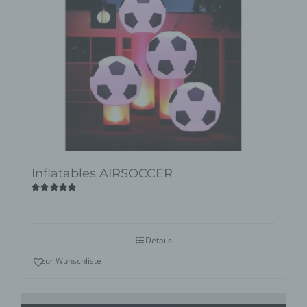
Inflatables AIRSOCCER
Bewertet
mit
5.00
von
5
Details
zur Wunschliste