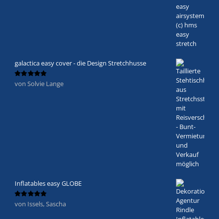
galactica easy cover - die Design Stretchhusse
von Solvie Lange
Bewertet
mit
5
von 5
Inflatables easy GLOBE
von Issels, Sascha
Bewertet
mit
5
von 5