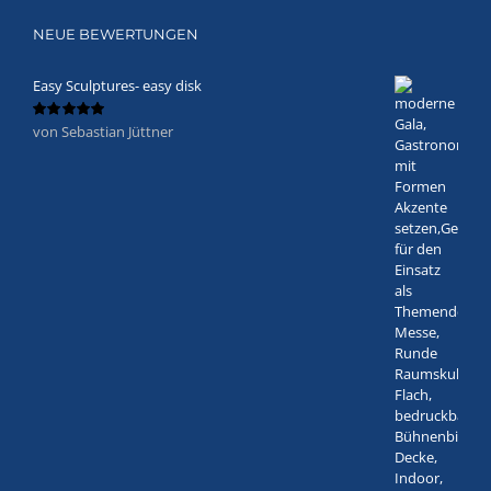
NEUE BEWERTUNGEN
Easy Sculptures- easy disk
von Sebastian Jüttner
Bewertet
mit
5
von 5