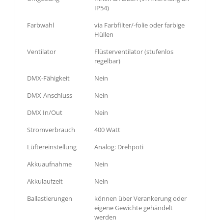
IP54)
Farbwahl
via Farbfilter/-folie oder farbige
Hüllen
Ventilator
Flüsterventilator (stufenlos
regelbar)
DMX-Fähigkeit
Nein
DMX-Anschluss
Nein
DMX In/Out
Nein
Stromverbrauch
400 Watt
Lüftereinstellung
Analog: Drehpoti
Akkuaufnahme
Nein
Akkulaufzeit
Nein
Ballastierungen
können über Verankerung oder
eigene Gewichte gehändelt
werden