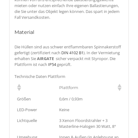
mieten oder nutzen einfach Ihre eigenen Ballastierungen,
die Sie unter das Objekt legen können. Das spart in jedem
Fall Versandkosten.
Material
Die Hüllen sind aus schwer entflammbaren Spinnakerstoff
gefertigt (zertifiziert nach
DIN 4102 B1
). In der Vermietung
erhalten Sie
AIRGATE
sicher verpackt mit Styropor. Die
Plattform ist nach
IP54
geprüft.
Technische Daten Plattform
Plattform
Größen
0,6m / 0,93m
LED-Power
Keine
Lichtquelle
3 Xenon Floordstrahler + 3
Masterline-Halogen 30 Watt, 8°
Umgebung
Innen & Außen (in Anlehnung an