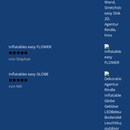
Inflatables easy FLOWER
von Stephan
Bewertet
mit
5
von 5
Inflatables easy GLOBE
von MK
Bewertet
mit
5
von 5