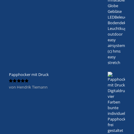
Papphocker mit Druck
von Hendrik Tiemann
Bewertet
mit
5
von 5