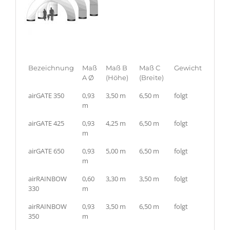
Bezeichnung
Maß
Maß B
Maß C
Gewicht
A Ø
(Höhe)
(Breite)
airGATE 350
0,93
3,50 m
6,50 m
folgt
m
airGATE 425
0,93
4,25 m
6,50 m
folgt
m
airGATE 650
0,93
5,00 m
6,50 m
folgt
m
airRAINBOW
0,60
3,30 m
3,50 m
folgt
330
m
airRAINBOW
0,93
3,50 m
6,50 m
folgt
350
m