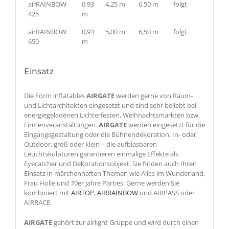
airRAINBOW
0,93
4,25 m
6,50 m
folgt
425
m
airRAINBOW
0,93
5,00 m
6,50 m
folgt
650
m
Einsatz
Die Form inflatables
AIRGATE
werden gerne von Raum-
und Lichtarchitekten eingesetzt und sind sehr beliebt bei
energiegeladenen Lichterfesten, Weihnachtsmärkten bzw.
Firmenveranstaltungen.
AIRGATE
werden eingesetzt für die
Eingangsgestaltung oder die Bühnendekoration. In- oder
Outdoor, groß oder klein – die aufblasbaren
Leuchtskulpturen garantieren einmalige Effekte als
Eyecatcher und Dekorationsobjekt. Sie finden auch Ihren
Einsatz in märchenhaften Themen wie Alice im Wunderland,
Frau Holle und 70er Jahre Parties. Gerne werden Sie
kombiniert mit
AIRTOP
,
AIRRAINBOW
und AIRPASS oder
AIRRACE.
AIRGATE
gehört zur airlight Gruppe und wird durch einen