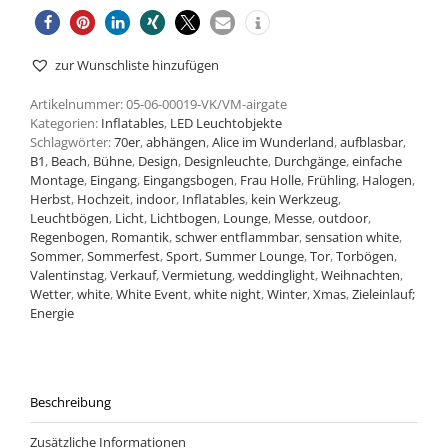
zur Wunschliste hinzufügen
Artikelnummer:
05-06-00019-VK/VM-airgate
Kategorien:
Inflatables
,
LED Leuchtobjekte
Schlagwörter:
70er
,
abhängen
,
Alice im Wunderland
,
aufblasbar
,
B1
,
Beach
,
Bühne
,
Design
,
Designleuchte
,
Durchgänge
,
einfache
Montage
,
Eingang
,
Eingangsbogen
,
Frau Holle
,
Frühling
,
Halogen
,
Herbst
,
Hochzeit
,
indoor
,
Inflatables
,
kein Werkzeug
,
Leuchtbögen
,
Licht
,
Lichtbogen
,
Lounge
,
Messe
,
outdoor
,
Regenbogen
,
Romantik
,
schwer entflammbar
,
sensation white
,
Sommer
,
Sommerfest
,
Sport
,
Summer Lounge
,
Tor
,
Torbögen
,
Valentinstag
,
Verkauf
,
Vermietung
,
weddinglight
,
Weihnachten
,
Wetter
,
white
,
White Event
,
white night
,
Winter
,
Xmas
,
Zieleinlauf;
Energie
Beschreibung
Zusätzliche Informationen