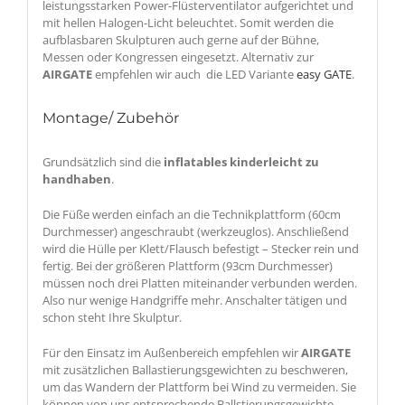
leistungsstarken Power-Flüsterventilator aufgerichtet und
mit hellen Halogen-Licht beleuchtet. Somit werden die
aufblasbaren Skulpturen auch gerne auf der Bühne,
Messen oder Kongressen eingesetzt. Alternativ zur
AIRGATE
empfehlen wir auch die LED Variante
easy GATE
.
Montage/ Zubehör
Grundsätzlich sind die
inflatables kinderleicht zu
handhaben
.
Die Füße werden einfach an die Technikplattform (60cm
Durchmesser) angeschraubt (werkzeuglos). Anschließend
wird die Hülle per Klett/Flausch befestigt – Stecker rein und
fertig. Bei der größeren Plattform (93cm Durchmesser)
müssen noch drei Platten miteinander verbunden werden.
Also nur wenige Handgriffe mehr. Anschalter tätigen und
schon steht Ihre Skulptur.
Für den Einsatz im Außenbereich empfehlen wir
AIRGATE
mit zusätzlichen Ballastierungsgewichten zu beschweren,
um das Wandern der Plattform bei Wind zu vermeiden. Sie
können von uns entsprechende Ballstierungsgewichte