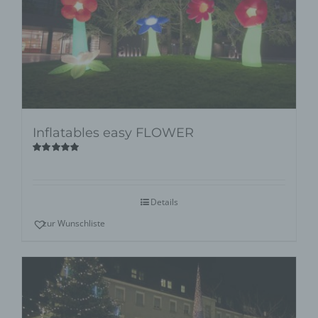
Inflatables easy FLOWER
Bewertet
mit
5.00
von
5
Details
zur Wunschliste