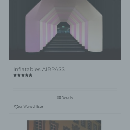
Inflatables AIRPASS
Bewertet
mit
5.00
von
5
Details
zur Wunschliste