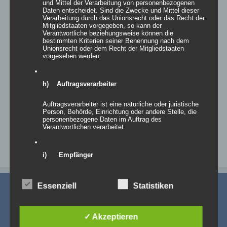
und Mittel der Verarbeitung von personenbezogenen
Daten entscheidet. Sind die Zwecke und Mittel dieser
Verarbeitung durch das Unionsrecht oder das Recht der
Mitgliedstaaten vorgegeben, so kann der
Details
Verantwortliche beziehungsweise können die
bestimmten Kriterien seiner Benennung nach dem
zur Wunschliste
Unionsrecht oder dem Recht der Mitgliedstaaten
vorgesehen werden.
h) Auftragsverarbeiter
1
2
Vor
Auftragsverarbeiter ist eine natürliche oder juristische
Person, Behörde, Einrichtung oder andere Stelle, die
personenbezogene Daten im Auftrag des
Verantwortlichen verarbeitet.
i) Empfänger
Empfänger ist eine natürliche oder juristische Person,
Behörde, Einrichtung oder andere Stelle, der
Essenziell
Statistiken
personenbezogene Daten offengelegt werden,
unabhängig davon, ob es sich bei ihr um einen Dritten
handelt oder nicht. Behörden, die im Rahmen eines
bestimmten Untersuchungsauftrags nach dem
✓ Akzeptieren
Unionsrecht oder dem Recht der Mitgliedstaaten