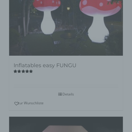
Inflatables easy FUNGU
Bewertet
mit
5.00
von
5
Details
zur Wunschliste