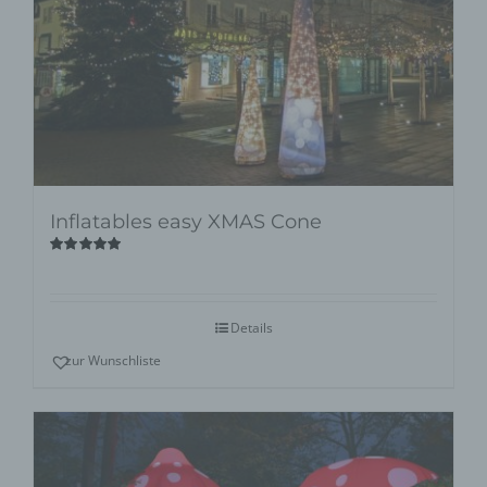
Inflatables easy XMAS Cone
Bewertet
mit
5.00
von
5
Details
zur Wunschliste