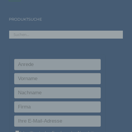
Name und Anschrift des für die Verarbeitung
Verantwortlichen
PRODUKTSUCHE
Verantwortlicher im Sinne der Datenschutz-Grundverordnung,
sonstiger in den Mitgliedstaaten der Europäischen Union
geltenden Datenschutzgesetze und anderer Bestimmungen
mit datenschutzrechtlichem Charakter ist die:
Agentur Rindle
Andrea Rindle
Prinzendamm 20
25436 Tornesch
Deutschland
494122407112
E-Mail: info@eventdekoration.eu
Cookies / SessionStorage / LocalStorage
Die Internetseiten verwenden teilweise so genannte Cookies,