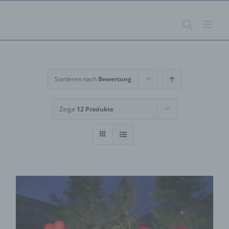
Zum
Inhalt
springen
Sortieren nach
Bewertung
Zeige
12 Produkte