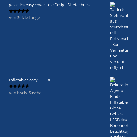
galactica easy cover - die Design Stretchhusse
von Solvie Lange
Bewertet
mit
5
von 5
Inflatables easy GLOBE
von Issels, Sascha
Bewertet
mit
5
von 5