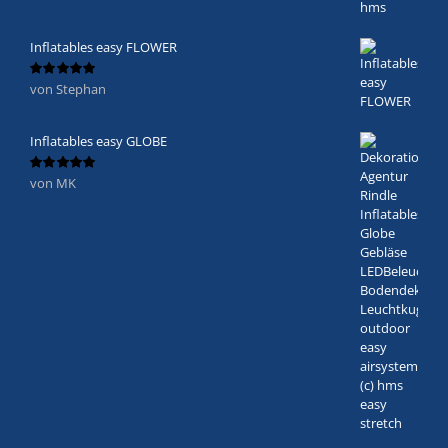
Inflatables easy FLOWER
von Stephan
Bewertet
mit
5
von 5
Inflatables easy GLOBE
von MK
Bewertet
mit
5
von 5