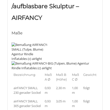
/aufblasbare Skulptur –
AIRFANCY
Maße
Bezeichnung
Maß
Maß B
Maß
Gewicht
A Ø
(Höhe)
C Ø
airFANCY SMALL
0,93
2,30 m
1,00
folgt
230 gerader Sockel
m
m
airFANCY SMALL
0,93
3,05 m
1,00
folgt
305 gerader Sockel
m
m