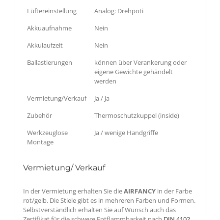
Lüftereinstellung
Analog: Drehpoti
Akkuaufnahme
Nein
Akkulaufzeit
Nein
Ballastierungen
können über Verankerung oder
eigene Gewichte gehändelt
werden
Vermietung/Verkauf
Ja / Ja
Zubehör
Thermoschutzkuppel (inside)
Werkzeuglose
Ja / wenige Handgriffe
Montage
Vermietung/ Verkauf
In der Vermietung erhalten Sie die
AIRFANCY
in der Farbe
rot/gelb. Die Stiele gibt es in mehreren Farben und Formen.
Selbstverständlich erhalten Sie auf Wunsch auch das
Zertifikat für die schwere Entflammbarkeit nach
DIN 4102