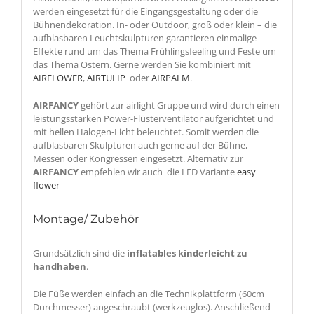
werden eingesetzt für die Eingangsgestaltung oder die
Bühnendekoration. In- oder Outdoor, groß oder klein – die
aufblasbaren Leuchtskulpturen garantieren einmalige
Effekte rund um das Thema Frühlingsfeeling und Feste um
das Thema Ostern. Gerne werden Sie kombiniert mit
AIRFLOWER
,
AIRTULIP
oder
AIRPALM
.
AIRFANCY
gehört zur airlight Gruppe und wird durch einen
leistungsstarken Power-Flüsterventilator aufgerichtet und
mit hellen Halogen-Licht beleuchtet. Somit werden die
aufblasbaren Skulpturen auch gerne auf der Bühne,
Messen oder Kongressen eingesetzt. Alternativ zur
AIRFANCY
empfehlen wir auch die LED Variante
easy
flower
Montage/ Zubehör
Grundsätzlich sind die
inflatables kinderleicht zu
handhaben
.
Die Füße werden einfach an die Technikplattform (60cm
Durchmesser) angeschraubt (werkzeuglos). Anschließend