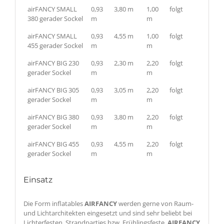
airFANCY SMALL
0,93
3,80 m
1,00
folgt
380 gerader Sockel
m
m
airFANCY SMALL
0,93
4,55 m
1,00
folgt
455 gerader Sockel
m
m
airFANCY BIG 230
0,93
2,30 m
2,20
folgt
gerader Sockel
m
m
airFANCY BIG 305
0,93
3,05 m
2,20
folgt
gerader Sockel
m
m
airFANCY BIG 380
0,93
3,80 m
2,20
folgt
gerader Sockel
m
m
airFANCY BIG 455
0,93
4,55 m
2,20
folgt
gerader Sockel
m
m
Einsatz
Die Form inflatables
AIRFANCY
werden gerne von Raum-
und Lichtarchitekten eingesetzt und sind sehr beliebt bei
Lichterfesten, Strandparties bzw. Frühlingsfeste.
AIRFANCY