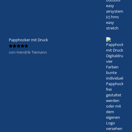
Papphocker mit Druck
von Hendrik Tiemann
Bewertet
mit
5
von 5