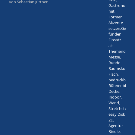
von Sebastian Jüttner
Bewertet
mit
5
von 5