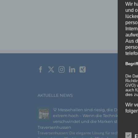
Wir h
und o
lücke
perso
Inter
aufwe
Aus d
perso
telef
Begri
Die Da
Richtl
GVO) v
auch f
dies zu
AKTUELLE NEWS
Wir v
💡 Messehallen sind riesig, die Decken
folge
extrem hoch – Wenn die Technik
verschwindet und die Marken strahlen –
Traversenhussen
Traversenhussen: Die elegante Lösung für technische
E