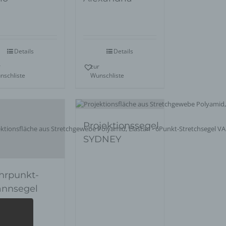
Details
Details
r
zur
nschliste
Wunschliste
Projektionssegel
SYDNEY
hrpunkt-
annsegel
encia