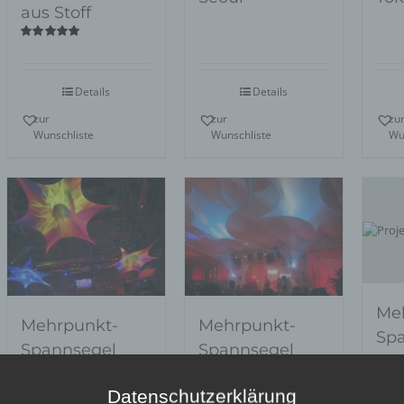
aus Stoff
Bewertet
mit
5.00
von
5
Details
Details
zur
zur
zu
Wunschliste
Wunschliste
Wu
Me
Mehrpunkt-
Mehrpunkt-
Sp
Spannsegel
Spannsegel
Val
Sevilla
Granada
Datenschutzerklärung