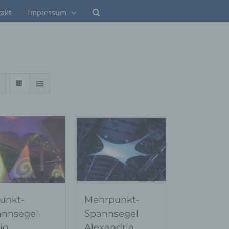
akt
Impressum
unkt-
Mehrpunkt-
annsegel
Spannsegel
io
Alexandria