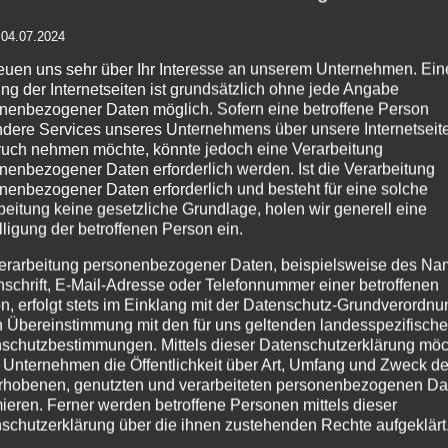
 04.07.2024
Details
Details
reuen uns sehr über Ihr Interesse an unserem Unternehmen. Ein
zur
zur
zu
ng der Internetseiten ist grundsätzlich ohne jede Angabe
Wunschliste
Wunschliste
Wu
nenbezogener Daten möglich. Sofern eine betroffene Person
dere Services unseres Unternehmens über unsere Internetseite
uch nehmen möchte, könnte jedoch eine Verarbeitung
nenbezogener Daten erforderlich werden. Ist die Verarbeitung
nenbezogener Daten erforderlich und besteht für eine solche
beitung keine gesetzliche Grundlage, holen wir generell eine
lligung der betroffenen Person ein.
erarbeitung personenbezogener Daten, beispielsweise des Na
nschrift, E-Mail-Adresse oder Telefonnummer einer betroffenen
Zelthimmel
Traversenhussen
Igl
n, erfolgt stets im Einklang mit der Datenschutz-Grundverordnu
SKY
easy TRUSS
n Übereinstimmung mit den für uns geltenden landesspezifisch
Ze
COVER
schutzbestimmungen. Mittels dieser Datenschutzerklärung mö
 Unternehmen die Öffentlichkeit über Art, Umfang und Zweck de
rhobenen, genutzten und verarbeiteten personenbezogenen Da
mieren. Ferner werden betroffene Personen mittels dieser
Details
Details
schutzerklärung über die ihnen zustehenden Rechte aufgeklärt