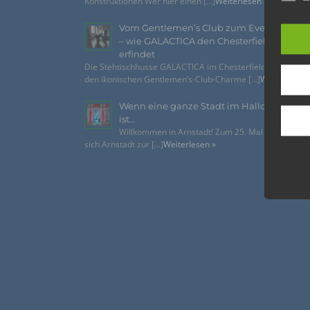
Konstruktionen Wer hier einen [...]
Weiterlesen »
Vom Gentlemen’s Club zum Eventhighlig
– wie GALACTICA den Chesterfield-Look n
erfindet
Die Stehtischhusse GALACTICA im Chesterfield Style bring
den ikonischen Gentlemen’s-Club-Charme [...]
Weiterlesen 
Wenn eine ganze Stadt im Halloween-Fie
ist…
Willkommen in Arnstadt! Zum 25. Mal verwandelt
sich Arnstadt zur [...]
Weiterlesen »