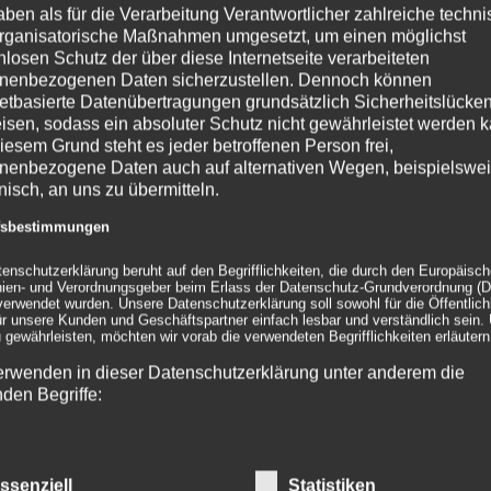
zur
zur
zu
aben als für die Verarbeitung Verantwortlicher zahlreiche techn
Wunschliste
Wunschliste
Wu
rganisatorische Maßnahmen umgesetzt, um einen möglichst
nlosen Schutz der über diese Internetseite verarbeiteten
nenbezogenen Daten sicherzustellen. Dennoch können
netbasierte Datenübertragungen grundsätzlich Sicherheitslücke
isen, sodass ein absoluter Schutz nicht gewährleistet werden k
iesem Grund steht es jeder betroffenen Person frei,
nenbezogene Daten auch auf alternativen Wegen, beispielswe
onisch, an uns zu übermitteln.
ffsbestimmungen
PRODUKTSUCHE
IM
tenschutzerklärung beruht auf den Begrifflichkeiten, die durch den Europäisc
inien- und Verordnungsgeber beim Erlass der Datenschutz-Grundverordnung (
Age
erwendet wurden. Unsere Datenschutzerklärung soll sowohl für die Öffentlichk
ür unsere Kunden und Geschäftspartner einfach lesbar und verständlich sein.
Pr
 gewährleisten, möchten wir vorab die verwendeten Begrifflichkeiten erläutern
254
erwenden in dieser Datenschutzerklärung unter anderem die
Tel
nden Begriffe:
Fax
Tel
Mo.
a) personenbezogene Daten
ssenziell
Statistiken