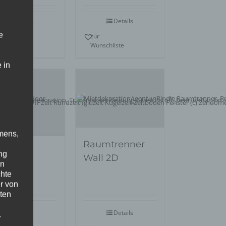
Details
Details
e
r
zur
nschliste
Wunschliste
 in
mens,
Raumtrenner
uzelt
ng
Wall 2D
en
ndome
chte
r von
ten
Details
Details
.