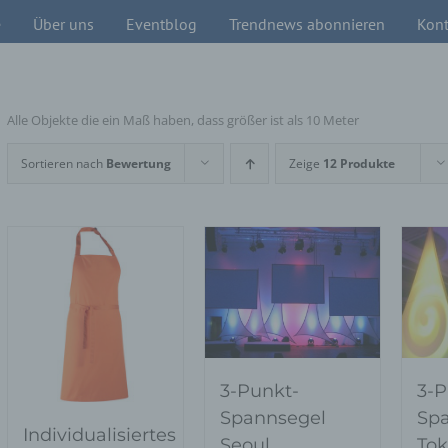
e
Über uns
Eventblog
Trendnews abonnieren
Kont
Alle Objekte die ein Maß haben, dass größer ist als 10 Meter
Sortieren nach
Bewertung
Zeige
12 Produkte
3-Punkt-
3-P
Spannsegel
Sp
Individualisiertes
Seoul
Tok