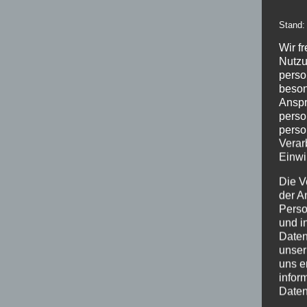
Stand:
Wir f
Nutzu
perso
beson
Anspr
perso
perso
Verar
Einwi
Die V
der A
Perso
und i
Daten
unser
uns e
infor
Daten