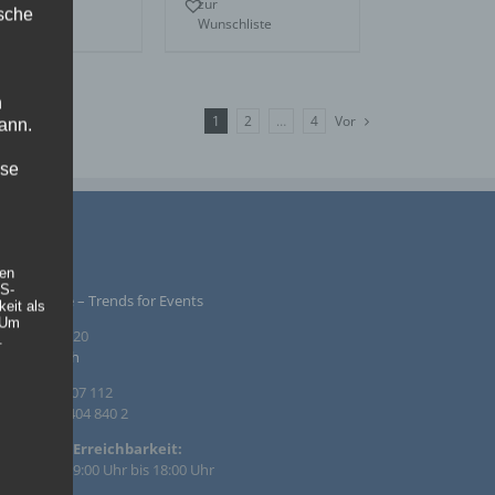
r
zur
ische
nschliste
Wunschliste
n
1
2
…
4
Vor
ann.
ise
PRESSUM
hen
DS-
ntur Rindle – Trends for Events
eit als
 Um
inzendamm 20
.
36 Tornesch
. +49 4122 407 112
. +49 4122 404 840 2
efonische Erreichbarkeit:
 – Fr. von 09:00 Uhr bis 18:00 Uhr