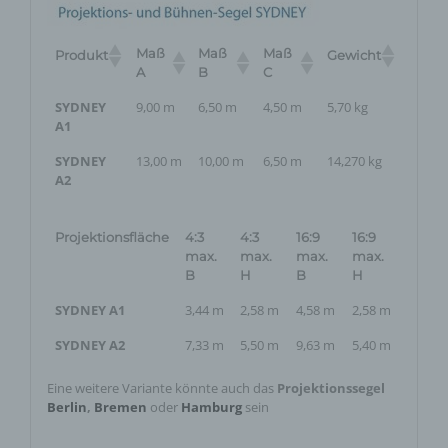
Maß
Maß
Maß
Produkt
Gewicht
A
B
C
SYDNEY
9,00 m
6,50 m
4,50 m
5,70 kg
A1
SYDNEY
13,00 m
10,00 m
6,50 m
14,270 kg
A2
Projektionsfläche
4:3
4:3
16:9
16:9
max.
max.
max.
max.
B
H
B
H
SYDNEY A1
3,44 m
2,58 m
4,58 m
2,58 m
SYDNEY A2
7,33 m
5,50 m
9,63 m
5,40 m
Eine weitere Variante könnte auch das
Projektionssegel
Berlin
,
Bremen
oder
Hamburg
sein