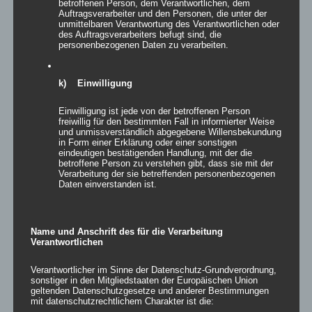
betroffenen Person, dem Verantwortlichen, dem
Auftragsverarbeiter und den Personen, die unter der
unmittelbaren Verantwortung des Verantwortlichen oder
Details
des Auftragsverarbeiters befugt sind, die
personenbezogenen Daten zu verarbeiten.
zur Wunschliste
k) Einwilligung
Einwilligung ist jede von der betroffenen Person
freiwillig für den bestimmten Fall in informierter Weise
und unmissverständlich abgegebene Willensbekundung
in Form einer Erklärung oder einer sonstigen
eindeutigen bestätigenden Handlung, mit der die
betroffene Person zu verstehen gibt, dass sie mit der
exclude-from-catalog
(0)
Verarbeitung der sie betreffenden personenbezogenen
Daten einverstanden ist.
exclude-from-search
(0)
featured
(35)
outofstock
(0)
Name und Anschrift des für die Verarbeitung
Verantwortlichen
rated-1
(0)
rated-2
(1)
Verantwortlicher im Sinne der Datenschutz-Grundverordnung,
sonstiger in den Mitgliedstaaten der Europäischen Union
rated-3
(0)
geltenden Datenschutzgesetze und anderer Bestimmungen
mit datenschutzrechtlichem Charakter ist die:
rated-4
(1)