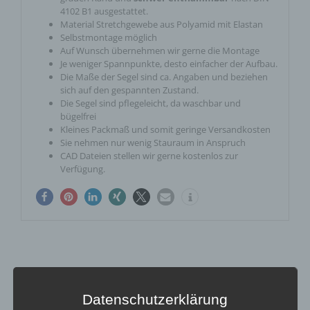
4102 B1 ausgestattet.
Material Stretchgewebe aus Polyamid mit Elastan
Selbstmontage möglich
Auf Wunsch übernehmen wir gerne die Montage
Je weniger Spannpunkte, desto einfacher der Aufbau.
Die Maße der Segel sind ca. Angaben und beziehen
sich auf den gespannten Zustand.
Die Segel sind pflegeleicht, da waschbar und
bügelfrei
Kleines Packmaß und somit geringe Versandkosten
Sie nehmen nur wenig Stauraum in Anspruch
CAD Dateien stellen wir gerne kostenlos zur
Verfügung.
Das könnte dir auch gefallen …
Datenschutzerklärung