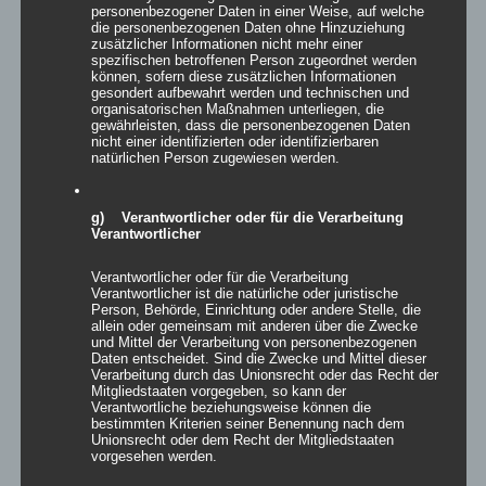
personenbezogener Daten in einer Weise, auf welche
die personenbezogenen Daten ohne Hinzuziehung
zusätzlicher Informationen nicht mehr einer
spezifischen betroffenen Person zugeordnet werden
können, sofern diese zusätzlichen Informationen
gesondert aufbewahrt werden und technischen und
organisatorischen Maßnahmen unterliegen, die
conferia easy cover
gewährleisten, dass die personenbezogenen Daten
nicht einer identifizierten oder identifizierbaren
natürlichen Person zugewiesen werden.
g) Verantwortlicher oder für die Verarbeitung
Details
Verantwortlicher
zur Wunschliste
Verantwortlicher oder für die Verarbeitung
Verantwortlicher ist die natürliche oder juristische
Person, Behörde, Einrichtung oder andere Stelle, die
allein oder gemeinsam mit anderen über die Zwecke
und Mittel der Verarbeitung von personenbezogenen
Daten entscheidet. Sind die Zwecke und Mittel dieser
Verarbeitung durch das Unionsrecht oder das Recht der
Individualisiertes aus Stoff
Mitgliedstaaten vorgegeben, so kann der
Verantwortliche beziehungsweise können die
bestimmten Kriterien seiner Benennung nach dem
Bewertet
Unionsrecht oder dem Recht der Mitgliedstaaten
mit
5.00
von
vorgesehen werden.
5