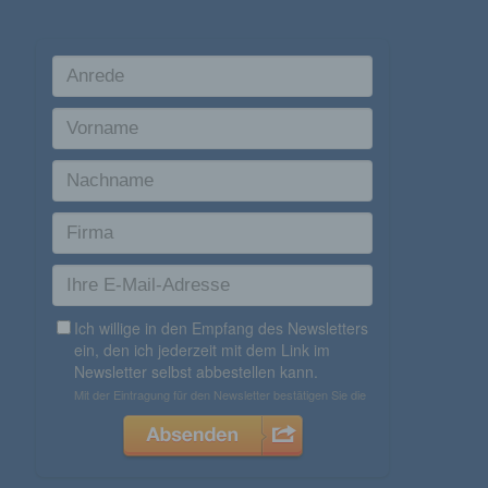
getrennt von allen durch eine betroffene Person
angegebenen personenbezogenen Daten
gespeichert.
Registrierung auf unserer Internetseite
Die betroffene Person hat die Möglichkeit, sich auf der
Internetseite des für die Verarbeitung Verantwortlichen unter
Angabe von personenbezogenen Daten zu registrieren.
Welche personenbezogenen Daten dabei an den für die
Verarbeitung Verantwortlichen übermittelt werden, ergibt sich
aus der jeweiligen Eingabemaske, die für die Registrierung
verwendet wird. Die von der betroffenen Person eingegebenen
personenbezogenen Daten werden ausschließlich für die
interne Verwendung bei dem für die Verarbeitung
Verantwortlichen und für eigene Zwecke erhoben und
gespeichert. Der für die Verarbeitung Verantwortliche kann die
Weitergabe an einen oder mehrere Auftragsverarbeiter,
beispielsweise einen Paketdienstleister, veranlassen, der die
personenbezogenen Daten ebenfalls ausschließlich für eine
interne Verwendung, die dem für die Verarbeitung
Verantwortlichen zuzurechnen ist, nutzt.
Durch eine Registrierung auf der Internetseite des
für die Verarbeitung Verantwortlichen wird ferner
die vom Internet-Service-Provider (ISP) der
betroffenen Person vergebene IP-Adresse, das