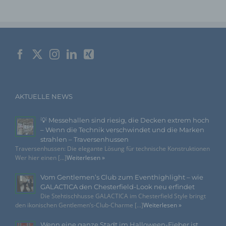
Name und Anschrift des für die Verarbeitung
Verantwortlichen
Verantwortlicher im Sinne der Datenschutz-Grundverordnung,
sonstiger in den Mitgliedstaaten der Europäischen Union
geltenden Datenschutzgesetze und anderer Bestimmungen
mit datenschutzrechtlichem Charakter ist die:
Agentur Rindle
Andrea Rindle
AKTUELLE NEWS
Prinzendamm 20
💡 Messehallen sind riesig, die Decken extrem hoch
25436 Tornesch
– Wenn die Technik verschwindet und die Marken
strahlen – Traversenhussen
Deutschland
Traversenhussen: Die elegante Lösung für technische Konstruktionen
Wer hier einen [...]
Weiterlesen »
494122407112
Vom Gentlemen’s Club zum Eventhighlight – wie
E-Mail: info@eventdekoration.eu
GALACTICA den Chesterfield-Look neu erfindet
Die Stehtischhusse GALACTICA im Chesterfield Style bringt
Cookies / SessionStorage / LocalStorage
den ikonischen Gentlemen’s-Club-Charme [...]
Weiterlesen »
Die Internetseiten verwenden teilweise so genannte Cookies,
Wenn eine ganze Stadt im Halloween-Fieber ist…