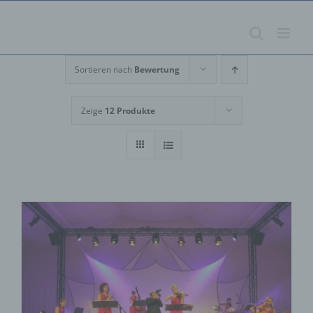
Zum
Inhalt
springen
Sortieren nach
Bewertung
Zeige
12 Produkte