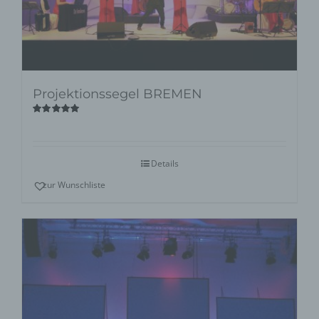
Projektionssegel BREMEN
Bewertet
mit
5.00
von
5
Details
zur Wunschliste