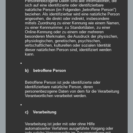
Personenbezogene Daten sind alle Informationen, die
sich auf eine identifizierte oder identifizierbare
Mehrpunkt-Spannsegel Granada
natürliche Person (im Folgenden „betroffene Person")
beziehen. Als identifizierbar wird eine natürliche Person
angesehen, die direkt oder indirekt, insbesondere
mittels Zuordnung zu einer Kennung wie einem Namen,
zu einer Kennnummer, zu Standortdaten, zu einer
Online-Kennung oder zu einem oder mehreren
besonderen Merkmalen, die Ausdruck der physischen,
Details
physiologischen, genetischen, psychischen,
wirtschaftlichen, kulturellen oder sozialen Identität
zur Wunschliste
dieser natürlichen Person sind, identifiziert werden
kann.
b) betroffene Person
Betroffene Person ist jede identifizierte oder
identifizierbare natürliche Person, deren
personenbezogene Daten von dem für die Verarbeitung
Verantwortlichen verarbeitet werden.
c) Verarbeitung
Verarbeitung ist jeder mit oder ohne Hilfe
automatisierter Verfahren ausgeführte Vorgang oder
jede solche Vorgangsreihe im Zusammenhang mit