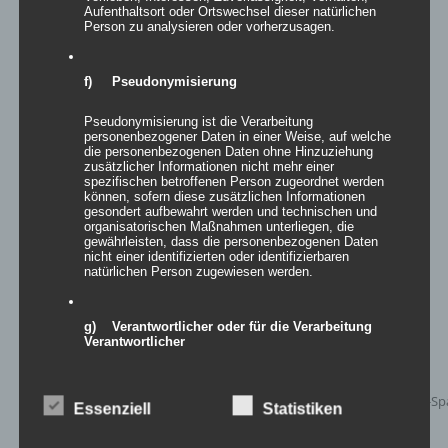
Aufenthaltsort oder Ortswechsel dieser natürlichen
Person zu analysieren oder vorherzusagen.
f) Pseudonymisierung
Projektionssegel BERLIN
Pseudonymisierung ist die Verarbeitung
personenbezogener Daten in einer Weise, auf welche
die personenbezogenen Daten ohne Hinzuziehung
zusätzlicher Informationen nicht mehr einer
spezifischen betroffenen Person zugeordnet werden
Details
können, sofern diese zusätzlichen Informationen
gesondert aufbewahrt werden und technischen und
zur Wunschliste
organisatorischen Maßnahmen unterliegen, die
gewährleisten, dass die personenbezogenen Daten
nicht einer identifizierten oder identifizierbaren
natürlichen Person zugewiesen werden.
g) Verantwortlicher oder für die Verarbeitung
Verantwortlicher
Verantwortlicher oder für die Verarbeitung
Verantwortlicher ist die natürliche oder juristische
Essenziell
Statistiken
Person, Behörde, Einrichtung oder andere Stelle, die
allein oder gemeinsam mit anderen über die Zwecke
und Mittel der Verarbeitung von personenbezogenen