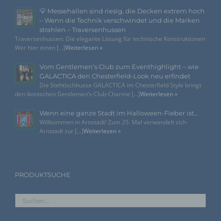
vorgesehen werden.
💡 Messehallen sind riesig, die Decken extrem hoch
– Wenn die Technik verschwindet und die Marken
h) Auftragsverarbeiter
strahlen – Traversenhussen
Traversenhussen: Die elegante Lösung für technische Konstruktionen
Auftragsverarbeiter ist eine natürliche oder juristische
Wer hier einen [...]
Weiterlesen »
Person, Behörde, Einrichtung oder andere Stelle, die
personenbezogene Daten im Auftrag des
Vom Gentlemen’s Club zum Eventhighlight – wie
Verantwortlichen verarbeitet.
GALACTICA den Chesterfield-Look neu erfindet
Die Stehtischhusse GALACTICA im Chesterfield Style bringt
den ikonischen Gentlemen’s-Club-Charme [...]
Weiterlesen »
i) Empfänger
Wenn eine ganze Stadt im Halloween-Fieber ist…
Empfänger ist eine natürliche oder juristische Person,
Willkommen in Arnstadt! Zum 25. Mal verwandelt sich
Behörde, Einrichtung oder andere Stelle, der
Arnstadt zur [...]
Weiterlesen »
personenbezogene Daten offengelegt werden,
unabhängig davon, ob es sich bei ihr um einen Dritten
handelt oder nicht. Behörden, die im Rahmen eines
bestimmten Untersuchungsauftrags nach dem
Unionsrecht oder dem Recht der Mitgliedstaaten
möglicherweise personenbezogene Daten erhalten,
PRODUKTSUCHE
gelten jedoch nicht als Empfänger.
j) Dritter