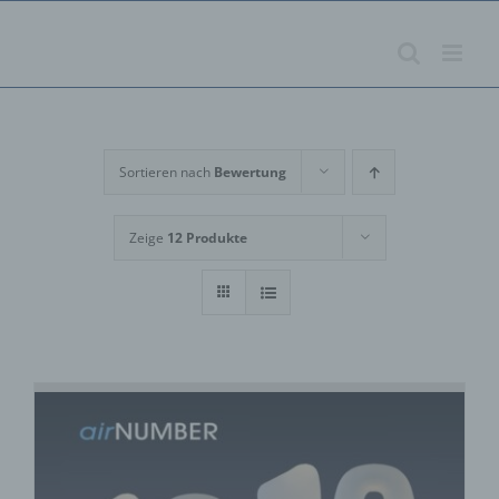
Zum
Inhalt
springen
Sortieren nach
Bewertung
Zeige
12 Produkte