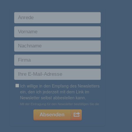
Dritter ist eine natürliche oder juristische Person,
Behörde, Einrichtung oder andere Stelle außer der
betroffenen Person, dem Verantwortlichen, dem
Auftragsverarbeiter und den Personen, die unter der
unmittelbaren Verantwortung des Verantwortlichen oder
des Auftragsverarbeiters befugt sind, die
personenbezogenen Daten zu verarbeiten.
k) Einwilligung
Einwilligung ist jede von der betroffenen Person
freiwillig für den bestimmten Fall in informierter Weise
und unmissverständlich abgegebene Willensbekundung
in Form einer Erklärung oder einer sonstigen
eindeutigen bestätigenden Handlung, mit der die
betroffene Person zu verstehen gibt, dass sie mit der
Verarbeitung der sie betreffenden personenbezogenen
Daten einverstanden ist.
Name und Anschrift des für die Verarbeitung
Verantwortlichen
Verantwortlicher im Sinne der Datenschutz-Grundverordnung,
sonstiger in den Mitgliedstaaten der Europäischen Union
geltenden Datenschutzgesetze und anderer Bestimmungen