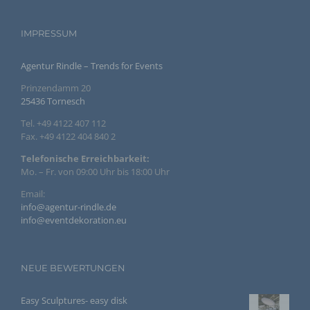
mit datenschutzrechtlichem Charakter ist die:
Agentur Rindle
IMPRESSUM
Andrea Rindle
Agentur Rindle – Trends for Events
Prinzendamm 20
Prinzendamm 20
25436 Tornesch
25436 Tornesch
Tel. +49 4122 407 112
Deutschland
Fax. +49 4122 404 840 2
494122407112
Telefonische Erreichbarkeit:
Mo. – Fr. von 09:00 Uhr bis 18:00 Uhr
E-Mail: info@eventdekoration.eu
Email:
Cookies / SessionStorage / LocalStorage
info@agentur-rindle.de
info@eventdekoration.eu
Die Internetseiten verwenden teilweise so genannte Cookies,
LocalStorage und SessionStorage. Dies dient dazu, unser
Angebot nutzerfreundlicher, effektiver und sicherer zu
machen. Local Storage und SessionStorage ist eine
NEUE BEWERTUNGEN
Technologie, mit welcher ihr Browser Daten auf Ihrem
Computer oder mobilen Gerät abspeichert. Cookies sind
Textdateien, welche über einen Internetbrowser auf einem
Easy Sculptures- easy disk
Computersystem abgelegt und gespeichert werden. Sie