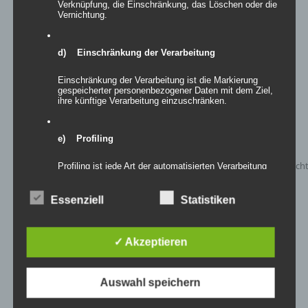
Verknüpfung, die Einschränkung, das Löschen oder die
Details
Vernichtung.
zur Wunschliste
d) Einschränkung der Verarbeitung
Einschränkung der Verarbeitung ist die Markierung
gespeicherter personenbezogener Daten mit dem Ziel,
ihre künftige Verarbeitung einzuschränken.
e) Profiling
Profiling ist jede Art der automatisierten Verarbeitung
personenbezogener Daten, die darin besteht, dass
diese personenbezogenen Daten verwendet werden,
um bestimmte persönliche Aspekte, die sich auf eine
Essenziell
Statistiken
natürliche Person beziehen, zu bewerten,
insbesondere, um Aspekte bezüglich Arbeitsleistung,
wirtschaftlicher Lage, Gesundheit, persönlicher
Vorlieben, Interessen, Zuverlässigkeit, Verhalten,
✓ Akzeptieren
Aufenthaltsort oder Ortswechsel dieser natürlichen
Person zu analysieren oder vorherzusagen.
Auswahl speichern
Inflatables AIRLETTER
f) Pseudonymisierung