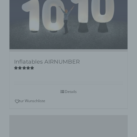
Inflatables AIRNUMBER
Bewertet
mit
5.00
von
5
Details
zur Wunschliste