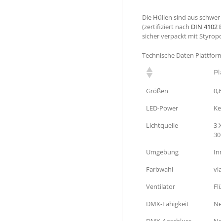
Die Hüllen sind aus schwer
(zertifiziert nach
DIN 4102 
sicher verpackt mit Styropo
Technische Daten Plattfor
Pl
Größen
0,
LED-Power
Ke
Lichtquelle
3 
30
Umgebung
In
Farbwahl
vi
Ventilator
Fl
DMX-Fähigkeit
Ne
DMX-Anschluss
Ne