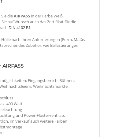
f
 Sie die
AIRPASS
in der Farbe Weiß.
 Sie auf Wunsch auch das Zertifikat für die
 nach
DIN 4102 B1
.
ie Hülle nach Ihren Anforderungen (Form, Maße,
ntsprechendes Zubehör, wie Ballastierungen
r
AIRPASS
möglichkeiten: Eingangsbereich, Bühnen,
, Weihnachtsfeiern, Weihnachtsmärkte,
schluss
ax. 400 Watt
beleuchtung
leuchtung und Power-Flüsterventilator
ltlich, im Verkauf auch weitere Farben
lbstmontage
au