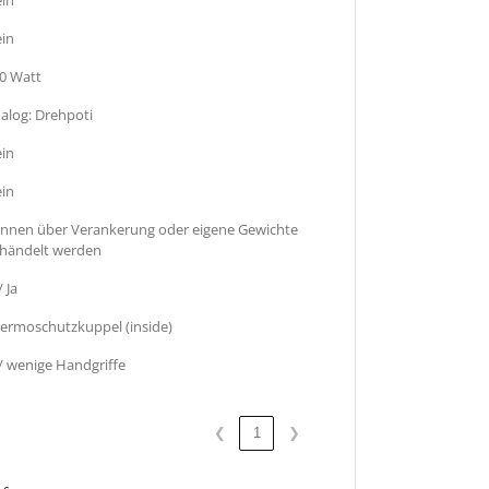
in
0 Watt
alog: Drehpoti
in
in
nnen über Verankerung oder eigene Gewichte
händelt werden
/ Ja
ermoschutzkuppel (inside)
 / wenige Handgriffe
❮
1
❯