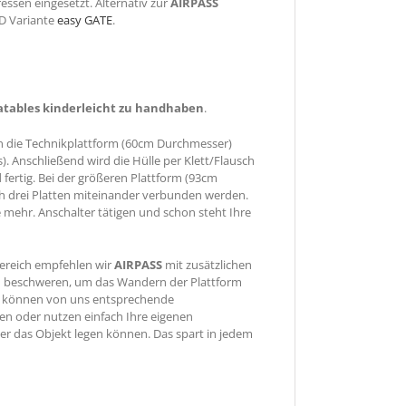
ssen eingesetzt. Alternativ zur
AIRPASS
D Variante
easy GATE
.
latables kinderleicht zu handhaben
.
n die Technikplattform (60cm Durchmesser)
. Anschließend wird die Hülle per Klett/Flausch
d fertig. Bei der größeren Plattform (93cm
 drei Platten miteinander verbunden werden.
 mehr. Anschalter tätigen und schon steht Ihre
ereich empfehlen wir
AIRPASS
mit zusätzlichen
u beschweren, um das Wandern der Plattform
e können von uns entsprechende
en oder nutzen einfach Ihre eigenen
nter das Objekt legen können. Das spart in jedem