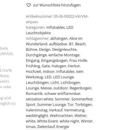
zur Wunschliste hinzufügen
Artikelnummer:
05-06-00022-VK/VM-
airpass
Kategorien:
Inflatables
,
LED
Leuchtobjekte
Schlagwörter:
abhängen
,
Alice im
Wunderland
,
aufblasbar
,
B1
,
Beach
,
Bühne
,
Design
,
Designleuchte
,
Durchgänge
,
einfache Montage
,
Eingang
,
Eingangsbogen
,
Frau Holle
,
Frühling
,
Gate
,
Halogen
,
Herbst
,
Hochzeit
,
indoor
,
Inflatables
,
kein
Werkzeug
,
LED
,
LED Lounge
,
Leuchtbögen
,
Licht
,
Lichtbogen
,
Lounge
,
Messe
,
outdoor
,
Regenbogen
,
Romantik
,
schwer entflammbar
,
sensation white
,
Sommer
,
Sommerfest
,
Sport
,
Summer Lounge
,
Tor
,
Torbögen
,
Valentinstag
,
Verkauf
,
Vermietung
,
weddinglight
,
Weihnachten
,
Wetter
,
white
,
White Event
,
white night
,
Winter
,
Xmas
,
Zieleinlauf; Energie