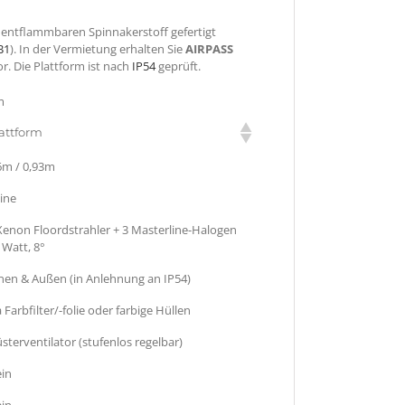
 entflammbaren Spinnakerstoff gefertigt
B1
). In der Vermietung erhalten Sie
AIRPASS
r. Die Plattform ist nach
IP54
geprüft.
m
attform
6m / 0,93m
ine
Xenon Floordstrahler + 3 Masterline-Halogen
 Watt, 8°
nen & Außen (in Anlehnung an IP54)
a Farbfilter/-folie oder farbige Hüllen
üsterventilator (stufenlos regelbar)
in
in