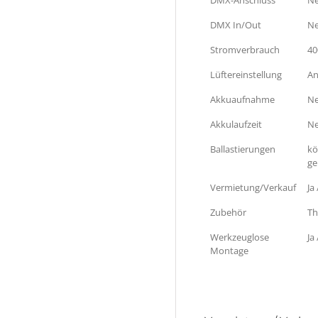
DMX In/Out
Ne
Stromverbrauch
40
Lüftereinstellung
An
Akkuaufnahme
Ne
Akkulaufzeit
Ne
Ballastierungen
kö
ge
Vermietung/Verkauf
Ja 
Zubehör
Th
Werkzeuglose
Ja
Montage