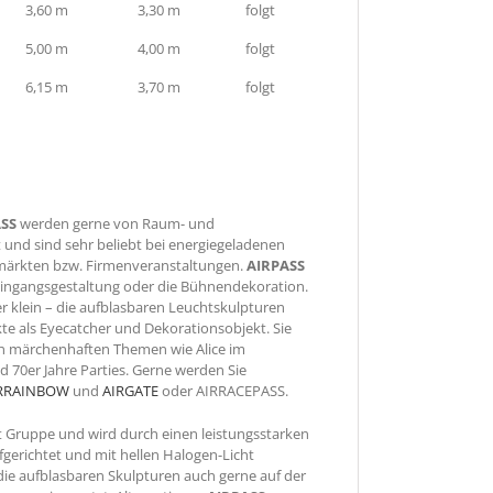
3,60 m
3,30 m
folgt
5,00 m
4,00 m
folgt
6,15 m
3,70 m
folgt
ASS
werden gerne von Raum- und
t und sind sehr beliebt bei energiegeladenen
märkten bzw. Firmenveranstaltungen.
AIRPASS
 Eingangsgestaltung oder die Bühnendekoration.
r klein – die aufblasbaren Leuchtskulpturen
kte als Eyecatcher und Dekorationsobjekt. Sie
 in märchenhaften Themen wie Alice im
 70er Jahre Parties. Gerne werden Sie
RRAINBOW
und
AIRGATE
oder AIRRACEPASS.
ht Gruppe und wird durch einen leistungsstarken
fgerichtet und mit hellen Halogen-Licht
die aufblasbaren Skulpturen auch gerne auf der