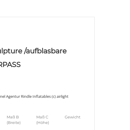
ulpture /aufblasbare
IRPASS
Maß B
Maß C
Gewicht
(Breite)
(Höhe)