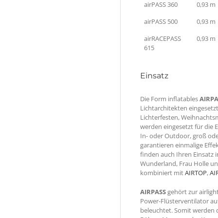
airPASS 360
0,93 m
airPASS 500
0,93 m
airRACEPASS
0,93 m
615
Einsatz
Die Form inflatables
AIRP
Lichtarchitekten eingesetz
Lichterfesten, Weihnachts
werden eingesetzt für die
In- oder Outdoor, groß ode
garantieren einmalige Effe
finden auch Ihren Einsatz
Wunderland, Frau Holle und
kombiniert mit
AIRTOP
,
AI
AIRPASS
gehört zur airlig
Power-Flüsterventilator au
beleuchtet. Somit werden 