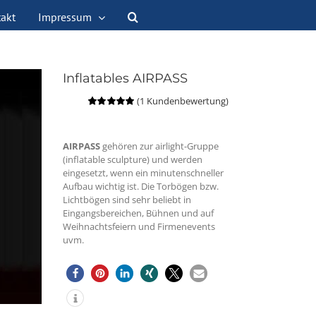
akt
Impressum
Inflatables AIRPASS
(
1
Kundenbewertung)
Bewertet
1
mit
5.00
von
5, basierend
auf
AIRPASS
gehören zur airlight-Gruppe
Kundenbewertung
(inflatable sculpture) und werden
eingesetzt, wenn ein minutenschneller
Aufbau wichtig ist. Die Torbögen bzw.
Lichtbögen sind sehr beliebt in
Eingangsbereichen, Bühnen und auf
Weihnachtsfeiern und Firmenevents
uvm.