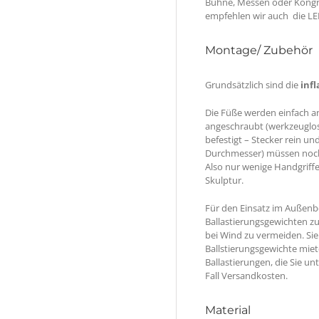
Bühne, Messen oder Kongre
empfehlen wir auch die LE
Montage/ Zubehör
Grundsätzlich sind die
inf
Die Füße werden einfach a
angeschraubt (werkzeuglos)
befestigt – Stecker rein un
Durchmesser) müssen noch
Also nur wenige Handgriffe
Skulptur.
Für den Einsatz im Außenb
Ballastierungsgewichten z
bei Wind zu vermeiden. Si
Ballstierungsgewichte miet
Ballastierungen, die Sie u
Fall Versandkosten.
Material