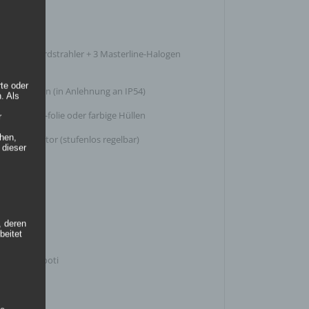
6m / 0,93m
ine
Xenon Floordstrahler + 3 Masterline-Halogen
 Watt, 8°
rte oder
nen & Außen (in Anlehnung an IP54)
. Als
a Farbfilter/-folie oder farbige Hüllen
r
hen,
üsterventilator (stufenlos regelbar)
 dieser
in
in
in
, deren
beitet
0 Watt
alog: Drehpoti
in
in