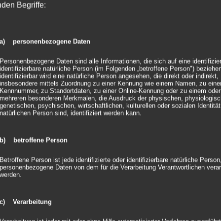
Größen
0,
nden Begriffe:
LED-Power
Ke
Lichtquelle
3 
a) personenbezogene Daten
30
Personenbezogene Daten sind alle Informationen, die sich auf eine identifizie
Umgebung
In
identifizierbare natürliche Person (im Folgenden „betroffene Person") beziehen
identifizierbar wird eine natürliche Person angesehen, die direkt oder indirekt,
Farbwahl
vi
insbesondere mittels Zuordnung zu einer Kennung wie einem Namen, zu eine
Kennnummer, zu Standortdaten, zu einer Online-Kennung oder zu einem oder
mehreren besonderen Merkmalen, die Ausdruck der physischen, physiologisc
Ventilator
Fl
genetischen, psychischen, wirtschaftlichen, kulturellen oder sozialen Identität
natürlichen Person sind, identifiziert werden kann.
DMX-Fähigkeit
Ne
DMX-Anschluss
Ne
b) betroffene Person
DMX In/Out
Ne
Betroffene Person ist jede identifizierte oder identifizierbare natürliche Person
personenbezogene Daten von dem für die Verarbeitung Verantwortlichen verar
Stromverbrauch
40
werden.
Lüftereinstellung
An
c) Verarbeitung
Akkuaufnahme
Ne
Akkulaufzeit
Ne