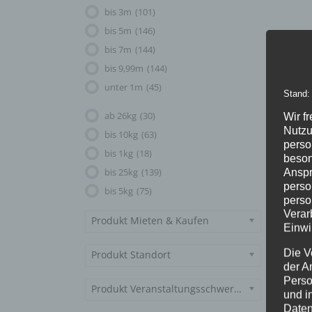
bis 3m
(101)
bis 5m
(146)
bis 7m
(144)
bis 9,99m
(144)
unter 1m
(45)
Stand:
ab 26kg
(30)
Wir f
Nutzu
bis 10kg
(63)
perso
bis 1kg
(18)
beson
bis 25kg
(139)
Anspr
perso
bis 5kg
(75)
perso
Verar
Produkt Mieten & Kaufen
Einwi
Die V
Produkt Standort
der A
Perso
Produkt Veranstaltungsschwerpunkt
und i
Daten