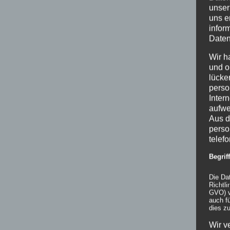
unser
uns e
infor
Daten
Wir h
und o
lücke
perso
Inter
aufwe
Aus d
perso
telef
Begri
Die Da
Richtl
GVO) v
auch f
dies zu
Wir v