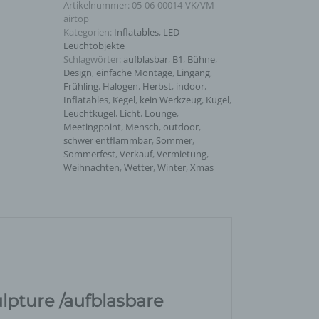
Artikelnummer:
05-06-00014-VK/VM-
airtop
Kategorien:
Inflatables
,
LED
Leuchtobjekte
Schlagwörter:
aufblasbar
,
B1
,
Bühne
,
Design
,
einfache Montage
,
Eingang
,
Frühling
,
Halogen
,
Herbst
,
indoor
,
Inflatables
,
Kegel
,
kein Werkzeug
,
Kugel
,
Leuchtkugel
,
Licht
,
Lounge
,
Meetingpoint
,
Mensch
,
outdoor
,
schwer entflammbar
,
Sommer
,
Sommerfest
,
Verkauf
,
Vermietung
,
Weihnachten
,
Wetter
,
Winter
,
Xmas
ulpture /aufblasbare