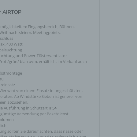
eise,
r
AIRTOP
werden
n und
möglichkeiten: Eingangsbereich, Bühnen,
n, dass
 Weihnachtsfeiern, Meetingpoints.
schluss
ax. 400 Watt
beleuchtung
leuchtung und Power-Flüsterventilator
/rot /grün/ blau uvm. erhältlich, im Verkauf auch
der
lbstmontage
au
reinsatz
egeben,
n
Vier wird von einem Einsatz in ungeschützten,
eraten. Ab Windstärke Sieben ist generell von
eien abzusehen.
ie Ausführung in Schutzart
IP54
ngünstige Versendung per Paketdienst
volumen
lich
chtung
ung sollten Sie darauf achten, dass nasse oder
chen