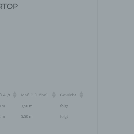
IRTOP
ß A Ø
Maß B (Höhe)
Gewicht
0 m
3,50 m
folgt
3 m
5,50 m
folgt