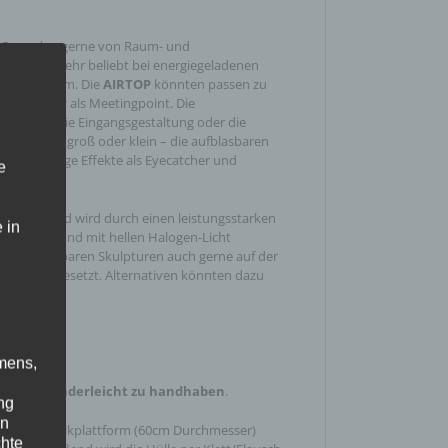
OP
werden gerne von Raum- und
t und sind sehr beliebt bei energiegeladenen
smärkten uvm. Die
AIRTOP
könnten passen zu
uren oder als Meetingpoint. Die
 anderem die Eingangsgestaltung oder die
 Outdoor, groß oder klein – die aufblasbaren
en einmalige Effekte als Eyecatcher und
e
t Gruppe und wird durch einen leistungsstarken
 in
fgerichtet und mit hellen Halogen-Licht
die aufblasbaren Skulpturen auch gerne auf der
ssen eingesetzt. Alternativen könnten dazu
T sein.
mens,
latables kinderleicht zu handhaben
.
ng
en
n die Technikplattform (60cm Durchmesser)
chte