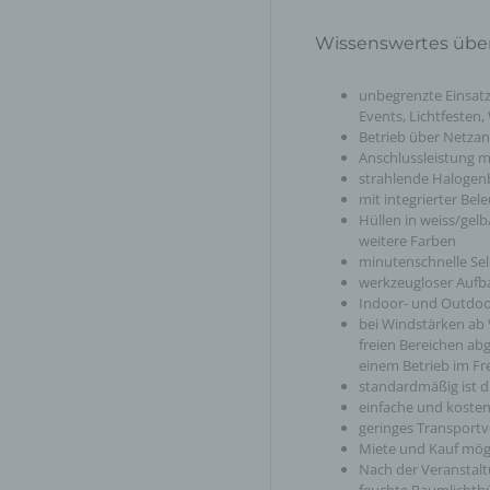
Pseudonymisierung ist die Verarbeitung personenbezogener Daten in einer W
Wissenswertes übe
auf welche die personenbezogenen Daten ohne Hinzuziehung zusätzlicher
Informationen nicht mehr einer spezifischen betroffenen Person zugeordnet 
können, sofern diese zusätzlichen Informationen gesondert aufbewahrt werde
unbegrenzte Einsatz
technischen und organisatorischen Maßnahmen unterliegen, die gewährleiste
Events, Lichtfesten,
die personenbezogenen Daten nicht einer identifizierten oder identifizierbaren
natürlichen Person zugewiesen werden.
Betrieb über Netzan
Anschlussleistung m
strahlende Halogen
g) Verantwortlicher oder für die Verarbeitung Verantwortlicher
mit integrierter Be
Hüllen in weiss/gelb
Verantwortlicher oder für die Verarbeitung Verantwortlicher ist die natürliche o
weitere Farben
juristische Person, Behörde, Einrichtung oder andere Stelle, die allein oder
minutenschnelle Se
gemeinsam mit anderen über die Zwecke und Mittel der Verarbeitung von
werkzeugloser Aufb
personenbezogenen Daten entscheidet. Sind die Zwecke und Mittel dieser
Indoor- und Outdoo
Verarbeitung durch das Unionsrecht oder das Recht der Mitgliedstaaten vorg
so kann der Verantwortliche beziehungsweise können die bestimmten Kriterie
bei Windstärken ab 
seiner Benennung nach dem Unionsrecht oder dem Recht der Mitgliedstaaten
freien Bereichen abg
vorgesehen werden.
einem Betrieb im Fr
standardmäßig ist d
einfache und koste
h) Auftragsverarbeiter
geringes Transport
Miete und Kauf mög
Auftragsverarbeiter ist eine natürliche oder juristische Person, Behörde, Einri
Nach der Veranstalt
oder andere Stelle, die personenbezogene Daten im Auftrag des Verantwortli