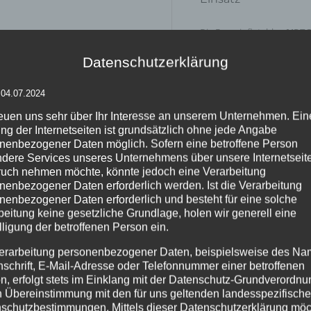
Die Form inflatables
AIRT
Lichtarchitekten eingesetz
Lichterfesten, Weihnacht
Datenschutzerklärung
dem Thema menschliche Fig
Einsatzbereiche sind unter
 04.07.2024
Bühnendekoration. In- oder
Leuchtskulpturen garantier
reuen uns sehr über Ihr Interesse an unserem Unternehmen. Ein
Dekorationsobjekt.
ng der Internetseiten ist grundsätzlich ohne jede Angabe
nenbezogener Daten möglich. Sofern eine betroffene Person
AIRTOP
gehört zur airligh
dere Services unseres Unternehmens über unsere Internetseite
Power-Flüsterventilator au
uch nehmen möchte, könnte jedoch eine Verarbeitung
beleuchtet. Somit werden 
nenbezogener Daten erforderlich werden. Ist die Verarbeitung
Bühne, Messen oder Kongre
nenbezogener Daten erforderlich und besteht für eine solche
auch
AIRMAN
oder AIRPOIN
beitung keine gesetzliche Grundlage, holen wir generell eine
lligung der betroffenen Person ein.
Montage/ Zubehör
erarbeitung personenbezogener Daten, beispielsweise des Na
nschrift, E-Mail-Adresse oder Telefonnummer einer betroffenen
Grundsätzlich sind die
inf
n, erfolgt stets im Einklang mit der Datenschutz-Grundverordnu
n Übereinstimmung mit den für uns geltenden landesspezifisch
Die Füße werden einfach a
schutzbestimmungen. Mittels dieser Datenschutzerklärung mö