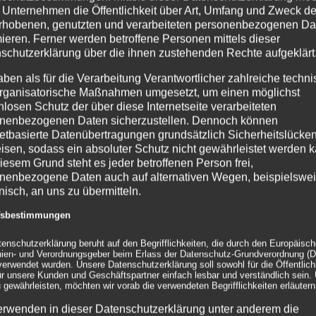
angeschraubt (werkzeuglos)
 Unternehmen die Öffentlichkeit über Art, Umfang und Zweck de
befestigt – Stecker rein un
rhobenen, genutzten und verarbeiteten personenbezogenen Da
Durchmesser) müssen noch
mieren. Ferner werden betroffene Personen mittels dieser
Also nur wenige Handgriffe
schutzerklärung über die ihnen zustehenden Rechte aufgeklärt
Skulptur.
aben als für die Verarbeitung Verantwortlicher zahlreiche techn
Für den Einsatz im Außenb
rganisatorische Maßnahmen umgesetzt, um einen möglichst
Ballastierungsgewichten z
nlosen Schutz der über diese Internetseite verarbeiteten
bei Wind zu vermeiden. Si
nenbezogenen Daten sicherzustellen. Dennoch können
Ballstierungsgewichte miet
netbasierte Datenübertragungen grundsätzlich Sicherheitslücke
Ballastierungen, die Sie u
Fall Versandkosten.
isen, sodass ein absoluter Schutz nicht gewährleistet werden k
iesem Grund steht es jeder betroffenen Person frei,
nenbezogene Daten auch auf alternativen Wegen, beispielswe
Material
onisch, an uns zu übermitteln.
ffsbestimmungen
Die Hüllen sind aus schwer
(zertifiziert nach
DIN 4102 
sicher verpackt mit Styropo
tenschutzerklärung beruht auf den Begrifflichkeiten, die durch den Europäisc
inien- und Verordnungsgeber beim Erlass der Datenschutz-Grundverordnung (
erwendet wurden. Unsere Datenschutzerklärung soll sowohl für die Öffentlichk
Technische Daten Plattfor
ür unsere Kunden und Geschäftspartner einfach lesbar und verständlich sein.
 gewährleisten, möchten wir vorab die verwendeten Begrifflichkeiten erläutern
Pl
erwenden in dieser Datenschutzerklärung unter anderem die