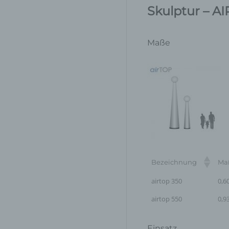
Skulptur – A
Maße
Bezeichnung
Ma
airtop 350
0,6
airtop 550
0,9
Einsatz