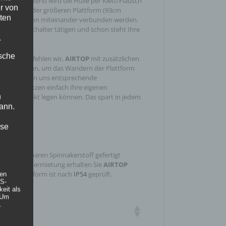
. Anschließend wird die Hülle per Klett/Flausch
r von
d fertig. Bei der größeren Plattform (93cm
ten
 drei Platten miteinander verbunden werden.
 mehr. Anschalter tätigen und schon steht Ihre
.
ische
ereich empfehlen wir,
AIRTOP
mit zusätzlichen
u beschweren, um das Wandern der Plattform
e können von uns entsprechende
en oder nutzen einfach Ihre eigenen
n
nter das Objekt legen können. Das spart in jedem
ann.
ise
 entflammbaren Spinnakerstoff gefertigt
B1
). In der Vermietung erhalten Sie
AIRTOP
r. Die Plattform ist nach
IP54
geprüft.
hen
DS-
eit als
m
 Um
.
attform