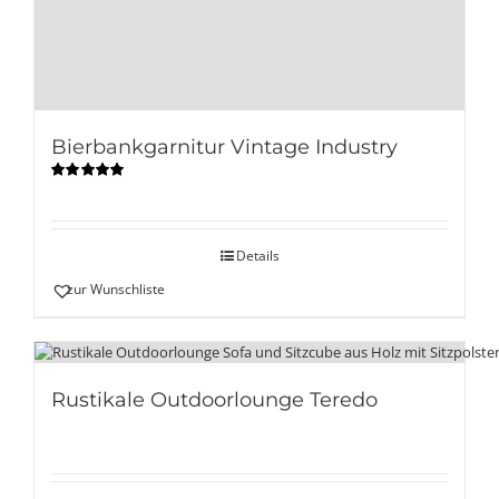
Bierbankgarnitur Vintage Industry
Bewertet
mit
5.00
von
5
Details
zur Wunschliste
Rustikale Outdoorlounge Teredo