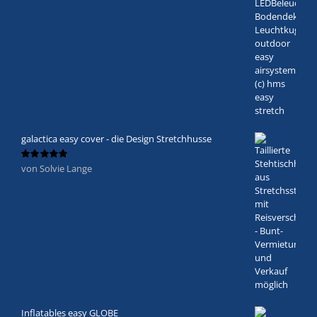
galactica easy cover - die Design Stretchhusse
von Solvie Lange
Bewertet
mit
5
von 5
Inflatables easy GLOBE