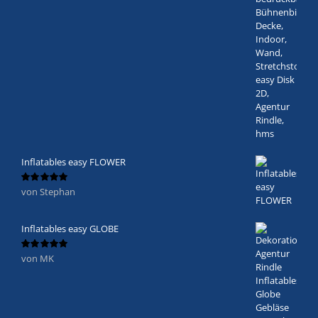
Inflatables easy FLOWER
von Stephan
Bewertet
mit
5
von 5
Inflatables easy GLOBE
von MK
Bewertet
mit
5
von 5