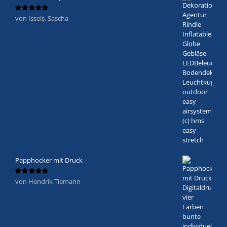
von Issels, Sascha
Bewertet
mit
5
von 5
Papphocker mit Druck
von Hendrik Tiemann
Bewertet
mit
5
von 5