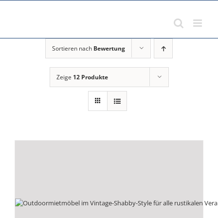
Zum
Inhalt
springen
Sortieren nach
Bewertung
Zeige
12 Produkte