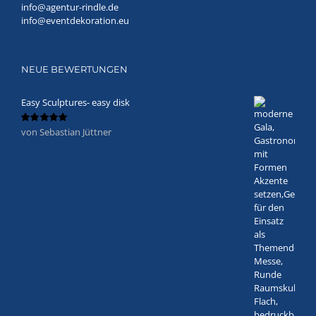
info@agentur-rindle.de
info@eventdekoration.eu
NEUE BEWERTUNGEN
Easy Sculptures- easy disk
von Sebastian Jüttner
Bewertet
mit
5
von 5